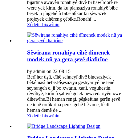
bijartina awayên ronahiyê divê bi hawîrdorê re
were yek kirin, da ku plansaziya ronahiyê bibe
beşek ji jîngehê û bibe alîkar ku şêwazek
projeyek cihêreng çêbike.Ronahî ...
Zêdetir bixwînin
Sêwirana ronahiya cîhê dîmenek
modek nû ya gera şevê diafirîne
by admin on 22-08-15
Berî her tiştî, cîhê sehneyî divê binesaziyek
bêkêmasî hebe.Pîşesaziya geştiyariyê ne tenê
seyrangeh e, ji bo xwarin, xanî, veguhestin,
rêwîtiyê, kirîn û şahiyê gelek hewcedariyên xwe
dihewîne.Bi heman rengî, pêşkeftina gerên şevê
ne tenê ronîkirina perestgehê hêsan e, lê di
heman demê de ...
Zêdetir bixwînin