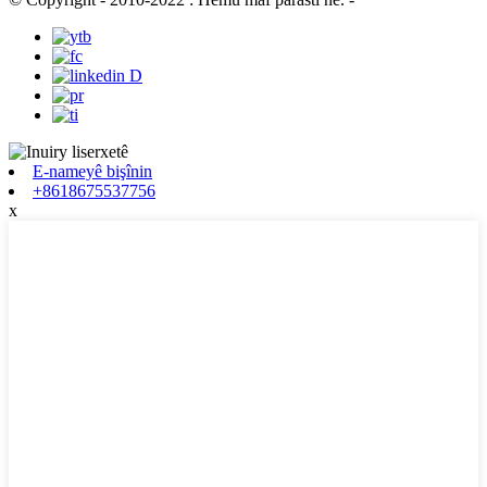
E-nameyê bişînin
+8618675537756
x