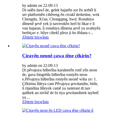
by admin on 22-09-13
Di salên dawî de, gelek bajarên sor ên serhêl li
ser platformên cihêreng ên civakî derketine, wek
Chengdu, Xi'an, Chongqing, hwd. Ronahiya
dîmenê şevê yek ji naverokên herî bi fikar e li
van bajaran, û ronahiya dîmena şevê ya avahiyên
berbiçav e. bûye cihekî pîroz ji bo lêdana c...
Zêdetir bixwînin
Çirayên neonê çawa têne çêkirin?
by admin on 22-09-13
Di pêvajoya hilberîna karakterên ronî yên neon
de, gava bingehîn hilberîna roniyên neon
e.Pêvajoya hilberîna roniyên neonê wiha ye: 1.
Çêkirina lûleya cam Pêvajoya şewitandin, birîn,
û rijandina lûleyek camê ya rasterast di nav
qalibek an nivîsê de bi riya şewitandinek taybetî
ya ...
Zêdetir bixwînin