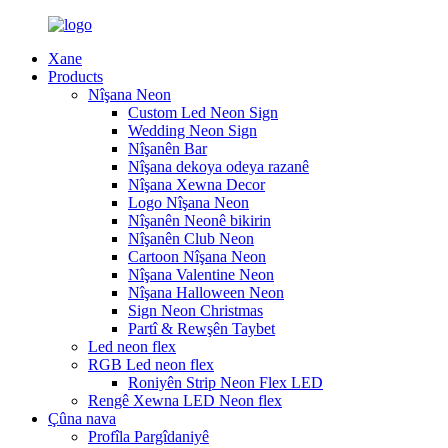
Xane
Products
Nîşana Neon
Custom Led Neon Sign
Wedding Neon Sign
Nîşanên Bar
Nîşana dekoya odeya razanê
Nîşana Xewna Decor
Logo Nîşana Neon
Nîşanên Neonê bikirin
Nîşanên Club Neon
Cartoon Nîşana Neon
Nîşana Valentine Neon
Nîşana Halloween Neon
Sign Neon Christmas
Partî & Rewşên Taybet
Led neon flex
RGB Led neon flex
Roniyên Strip Neon Flex LED
Rengê Xewna LED Neon flex
Çûna nava
Profîla Pargîdaniyê