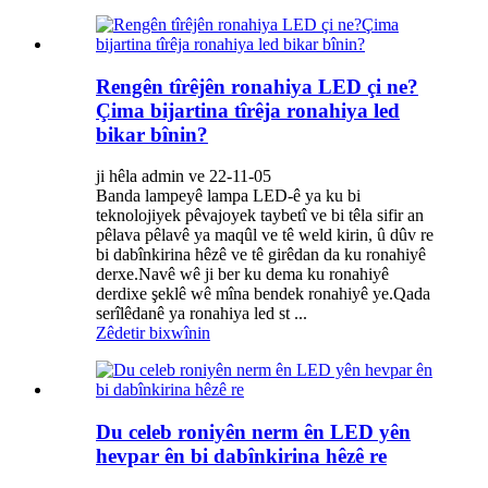
Rengên tîrêjên ronahiya LED çi ne?
Çima bijartina tîrêja ronahiya led
bikar bînin?
ji hêla admin ve 22-11-05
Banda lampeyê lampa LED-ê ya ku bi
teknolojiyek pêvajoyek taybetî ve bi têla sifir an
pêlava pêlavê ya maqûl ve tê weld kirin, û dûv re
bi dabînkirina hêzê ve tê girêdan da ku ronahiyê
derxe.Navê wê ji ber ku dema ku ronahiyê
derdixe şeklê wê mîna bendek ronahiyê ye.Qada
serîlêdanê ya ronahiya led st ...
Zêdetir bixwînin
Du celeb roniyên nerm ên LED yên
hevpar ên bi dabînkirina hêzê re