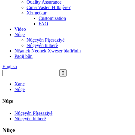
Quality Assurance
Çima Vasten Hilbijêre?
Xizmetkar
Customization
FAQ
Video
Nûçe
Nûçeyên Pîşesaziyê
Nûçeyên hilberê
Nîşanek Neonek Xweser biafirînin
Paqij bûn
English
Xane
Nûçe
Nûçe
Nûçeyên Pîşesaziyê
Nûçeyên hilberê
Nûçe