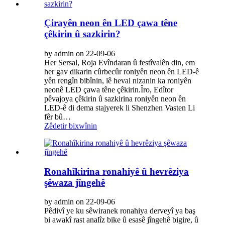
Çirayên neon ên LED çawa têne
çêkirin û sazkirin?
by admin on 22-09-06
Her Sersal, Roja Evîndaran û festîvalên din, em
her gav dikarin cûrbecûr roniyên neon ên LED-ê
yên rengîn bibînin, lê heval nizanin ka roniyên
neonê LED çawa têne çêkirin.Îro, Edîtor
pêvajoya çêkirin û sazkirina roniyên neon ên
LED-ê di dema stajyerek li Shenzhen Vasten Li
fêr bû…
Zêdetir bixwînin
Ronahîkirina ronahiyê û hevrêziya
şêwaza jîngehê
by admin on 22-09-06
Pêdivî ye ku sêwiranek ronahiya derveyî ya baş
bi awakî rast analîz bike û esasê jîngehê bigire, û