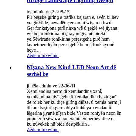
Bridge Landscape Lighting Design
by admin on 22-08-15
Pir beşeke girîng a trafîka bajaran e, avên bi hev
ve girêdide, newalên çeman, rêwiyan û hwd..
Ger fonksiyona pirê nirxa wê û şeklê wê jîyana
wê be, ronîkirina bi çirayan giyanê pirekê
ye.Sêwirana ronîkirina perestgeha pirê hem
taybetmendiyên perestgehê hem jî fonksiyonê
heye ...
Zêdetir bixwînin
Nîşana New Kind LED Neon Art dê
serhêl be
ji hêla admin ve 22-06-11
Xemilandina nerm di xemilandina xanî,
xemilandina nivîsgehê û xemilandina bazirganî
de rolek her ku diçe girîng dilîze, û xemla nerm jî
dikare baştirîn germahiya kalîteya xwedan û
lêgerîna jiyanê nîşan bide.Vasten roniyên neon ên
populer û şêwaza hunera nûjen berhev dike da
ku nûvekek nû bide destpêkirin ...
Zêdetir bixwînin