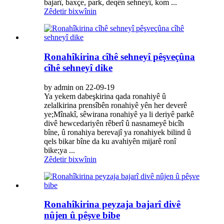
bajarî, baxçe, park, deqên sehneyî, kom ...
Zêdetir bixwînin
Ronahîkirina cîhê sehneyî pêşveçûna
cîhê sehneyî dike
by admin on 22-09-19
Ya yekem dabeşkirina qada ronahiyê û
zelalkirina prensîbên ronahiyê yên her deverê
ye;Mînakî, sêwirana ronahiyê ya li deriyê parkê
divê hewcedariyên rêberî û nasnameyê bicîh
bîne, û ronahiya berevajî ya ronahiyek bilind û
qels bikar bîne da ku avahiyên mijarê ronî
bike;ya ...
Zêdetir bixwînin
Ronahîkirina peyzaja bajarî divê
nûjen û pêşve bibe