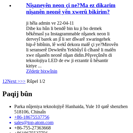
Nîşaneyên neon çi ne?Ma ez dikarim
nîşanên neonê yên xwerû bikirim?
ji hêla admin ve 22-04-11
Dibe ku hûn li bendê bin ku ji bo demek
bêkêmasî ya Instagrammable nîşanek neon li
derveyî barek an jî li ser dîwarê xwaringehek
hip-ê bibînin, lê wekî dekora malê çi ye?Mirovên
li seranserê Dewletên Yekbûyî û cîhanê li malên
xwe nîşanên neonê nîşan didin.Pêşveçûnên di
teknolojiya LED de ew ji erzantir û hêsantir
kiriye ...
Zêdetir bixwînin
1
2
Next >
>>
Rûpel 1/2
Paqij bûn
Parka nûjeniya teknolojiyê Hanhaida, Yule 10 qatê shenzhen
518106, Chinaîn
+86-18675537756
sales@top-atom.com
+86-755-27363668