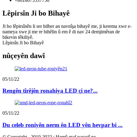
+8618675537756
Lêpirsîn Ji bo Bihayê
Ji bo lêpirsînên li ser hilber an navnîşa bihayê me, ji kerema xwe e-
nameya xwe ji me re bihêlin û em ê di nav 24 demjimêran de
bikevin têkiliyê.
Lêpirsîn Ji bo Bihayê
nûçeyên dawî
05/11/22
Rengên tîrêjên ronahiya LED çi ne?...
05/11/22
Du celeb roniyên nerm ên LED yên hevpar bi ...
© Copyright - 2010-2022 : Hemû maf parastî ne.
-