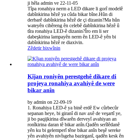
ji hêla admin ve 22-11-05
Tîpa ronahiya nerm a LED dikare li gorî modelê
dabînkirina hêzê ya cûda bikar bîne.Hûn di
derbarê dabînkirina hêzê de çi dizanin?Ma hûn
wateyên cihêreng ên celebê dabînkirina hêzê û
tîra ronahiya LED-ê dizanin?Îro em li ser
dabeşkirina lampayên nerm ên LED-ê yên bi
dabînkirina hêzê re diaxivin.
Zêdetir bixwînin
Kîjan roniyên perestgehê dikare di
projeya ronahiya avahiyê de were
bikar anîn
by admin on 22-09-19
1. Ronahiya LED-ê ya binê erdê Ew cûrbecûr
sepanan heye, bi giranî di nav axê de veşartî ye,
ji bo paqijkirina dîwarên derveyî avahiyan an
ronîkirina daran tê bikar anîn.Qadên serîlêdanê
yên ku bi gelemperî têne bikar anîn beşê sereke
yên avahiyên nivîsgeha bazirganî, qadên kesk ên