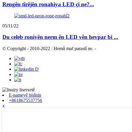
Rengên tîrêjên ronahiya LED çi ne?...
05/11/22
Du celeb roniyên nerm ên LED yên hevpar bi ...
© Copyright - 2010-2022 : Hemû maf parastî ne.
-
E-nameyê bişînin
+8618675537756
x