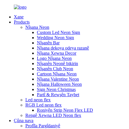
Xane
Products
Nîşana Neon
Custom Led Neon Sign
Wedding Neon Sign
Nîşanên Bar
Nîşana dekoya odeya razanê
Nîşana Xewna Decor
Logo Nîşana Neon
Nîşanên Neonê bikirin
Nîşanên Club Neon
Cartoon Nîşana Neon
Nîşana Valentine Neon
Nîşana Halloween Neon
Sign Neon Christmas
Partî & Rewşên Taybet
Led neon flex
RGB Led neon flex
Roniyên Strip Neon Flex LED
Rengê Xewna LED Neon flex
Çûna nava
Profîla Pargîdaniyê