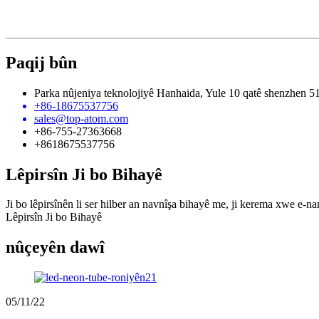
Paqij bûn
Parka nûjeniya teknolojiyê Hanhaida, Yule 10 qatê shenzhen 5
+86-18675537756
sales@top-atom.com
+86-755-27363668
+8618675537756
Lêpirsîn Ji bo Bihayê
Ji bo lêpirsînên li ser hilber an navnîşa bihayê me, ji kerema xwe e-n
Lêpirsîn Ji bo Bihayê
nûçeyên dawî
05/11/22