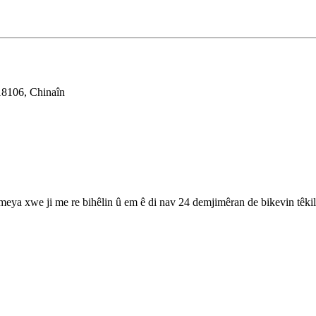
18106, Chinaîn
ameya xwe ji me re bihêlin û em ê di nav 24 demjimêran de bikevin têkil