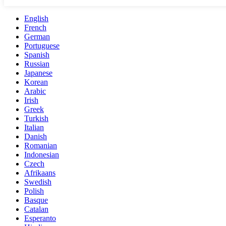
English
French
German
Portuguese
Spanish
Russian
Japanese
Korean
Arabic
Irish
Greek
Turkish
Italian
Danish
Romanian
Indonesian
Czech
Afrikaans
Swedish
Polish
Basque
Catalan
Esperanto