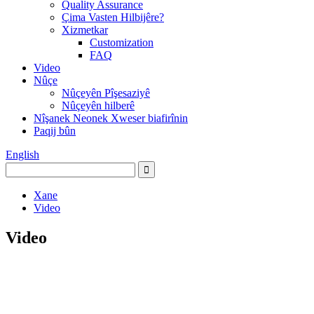
Quality Assurance
Çima Vasten Hilbijêre?
Xizmetkar
Customization
FAQ
Video
Nûçe
Nûçeyên Pîşesaziyê
Nûçeyên hilberê
Nîşanek Neonek Xweser biafirînin
Paqij bûn
English
Xane
Video
Video