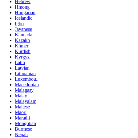
Hebrew
Hmong
Hungarian
Icelandic
Igbo
Javanese
Kannada
Kazakh
Khmer
Kurdish
Kyrgyz
Latin
Latvian
Lithuanian
Luxembou..
Macedonian
Malagasy
Malay
Malayalam
Maltese
Maori
Marathi
Mongolian
Burmese
Nepali