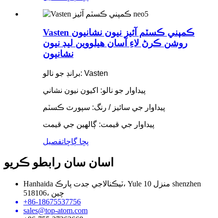
Vasten ڪمپني ڪسٽم آئيز نيون نشانيون
روشن ڪرڻ لاءِ آسان هيلووين ليڊ نيون
نشانيون
برانڊ جو نالو: Vasten
پيداوار جو نالو: اکيون نيون نشاني
پيداوار جي سائيز / رنگ: سپورٽ ڪسٽم
پيداوار جي قيمت: ڳالهين جي قيمت
پڇا ڳاڇا
تفصيل
اسان سان رابطو ڪريو
Hanhaida ٽيڪنالاجي جدت پارڪ، Yule 10 منزل shenzhen
518106، چين
+86-18675537756
sales@top-atom.com