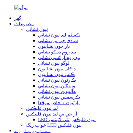
گهر
مصنوعات
نيون نشاني
ڪسٽم ليڊ نيون نشاني
شادي جي نين نشاني
بار جون نشانيون
بيڊ روم ڊيڪو نشاني
بيڊ روم آرائشي نشاني
لوگو نيون نشاني
دڪان نيون نشانيون
ڪلب نيون نشانيون
ڪارٽون نيون نشاني
ويلنٽائن نيون نشاني
هالووین نيون نشاني
ڪرسمس نيون نشاني
پارٽيون ۽ خاص موقعا
ليڊ نيون فليڪس
آر جي بي ليڊ نيون فليڪس
LED نيون فليڪس پٽي لائيٽس
خواب رنگ LED نيون فلیکس
اسان جي باري ۾