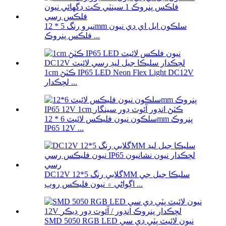
نيرو رنگ 5 * 12mm سلڪون ايل اي ڊي نيون
فلڪس پنروڪ ...
1cm ڪٽڻ IP65 LED Neon Flex Light DC12V
لچڪدار ...
سلڪون نيون فليڪس لائيٽ 6 * 12mm پنروڪ
IP65 12V ...
DC12V گلابي رنگ 5*12MM سليڪا جيل جي
اڳواڻي ۾ نيون فليڪس روپ ...
SMD 5050 RGB LED نيون لائيٽ پٽي ڊي سي