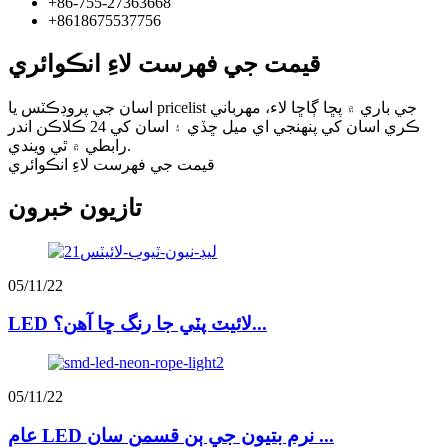
+86-755-27363668
+8618675537756
قيمت جي فهرست لاءِ انڪوائري
اسان جي پروڊڪٽس يا pricelist جي باري ۾ پڇا ڳاڇا لاء، مهرباني
ڪري اسان کي پنهنجي اي ميل ڇڏي ۽ اسان کي 24 ڪلاڪن اندر
رابطي ۾ ٿي ويندي.
قيمت جي فهرست لاءِ انڪوائري
تازيون خبرون
05/11/22
LED لائيٽ پٽي جا رنگ ڇا آهن؟...
05/11/22
عام LED نرم بتيون جي ٻن قسمن سان ...