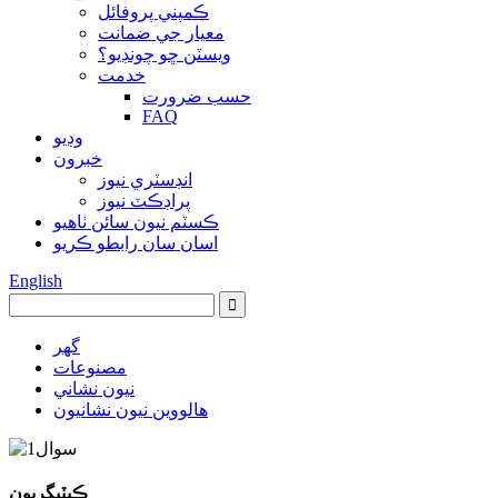
ڪمپني پروفائل
معيار جي ضمانت
ويسٽن ڇو چونڊيو؟
خدمت
حسب ضرورت
FAQ
وڊيو
خبرون
انڊسٽري نيوز
پراڊڪٽ نيوز
ڪسٽم نيون سائن ٺاهيو
اسان سان رابطو ڪريو
English
گهر
مصنوعات
نيون نشاني
هالووین نيون نشانيون
ڪيٽيگريون