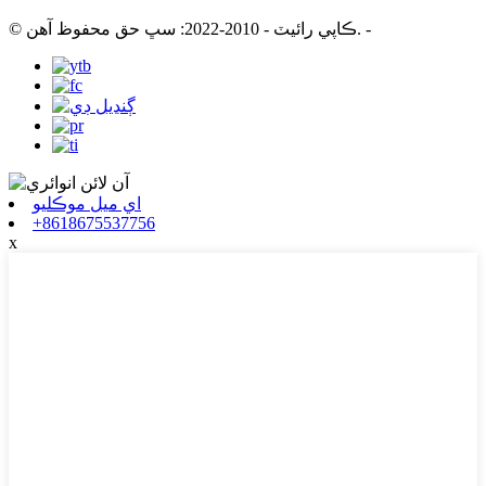
-
© ڪاپي رائيٽ - 2010-2022: سڀ حق محفوظ آهن.
اي ميل موڪليو
+8618675537756
x