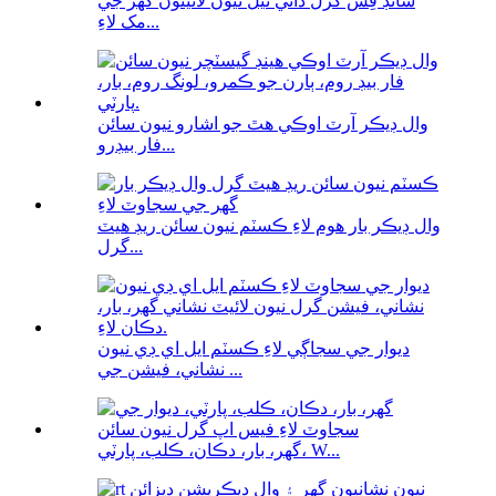
سائڊ فِس گرل ذاتي ٿيل نيون لائيٽون گھر جي
مک لاءِ...
وال ڊيڪر آرٽ اوڪي هٿ جو اشارو نيون سائن
فار بيڊرو...
وال ڊيڪر بار هوم لاءِ ڪسٽم نيون سائن ريڊ هيٽ
گرل...
ديوار جي سجاڳي لاءِ ڪسٽم ايل اي ڊي نيون
نشاني، فيشن جي ...
گهر، بار، دڪان، ڪلب، پارٽي، W...