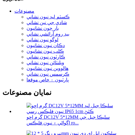
مصنوعات
ڪسٽم ليڊ نيون نشاني
شادي جي نين نشاني
بار جون نشانيون
بيڊ روم آرائشي نشاني
لوگو نيون نشاني
دڪان نيون نشانيون
ڪلب نيون نشانيون
ڪارٽون نيون نشاني
ويلنٽائن نيون نشاني
هالووین نيون نشانيون
ڪرسمس نيون نشاني
پارٽيون ۽ خاص موقعا
نمايان مصنوعات
گرم اڇو DC12V 5*12MM سليڪا جيل جي
اڳواڻي ۾ نيون فليڪس ro...