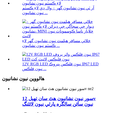
آر ٽي نيون نشانيون گھر ۽ وال ڊي لاءِ ڪسٽم
نيون نشانيون ...
خلائي مسافر هيلمٽ نيون نشانيون گهر لاءِ
ڪسٽم نيون نشانيون ...
12V RGB LED نيون فلڪس پنروڪ IP67 LED
نيون فلڪس ...
هالووین نيون نشانيون
سور نيون نشانيون هٿ سان ٺهيل 12v
نيون سائن سالگره پارٽي نيون لائٽنگ