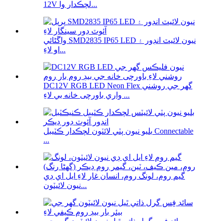
12V لچڪدار وا...
واڱڻائي SMD2835 IP65 LED نيون لائيٽ انڊور ۽
او لاءِ...
DC12V RGB LED Neon Flex گھر جي روشني
واري باورچی خانه بي لاءِ ...
بليو نيون پٽي لائٽون لچڪدار ڪٽيبل Connectable
...
گيم روم، لونگ روم، انسان غار لاءِ ايل اي ڊي
نيون لائيٽون...