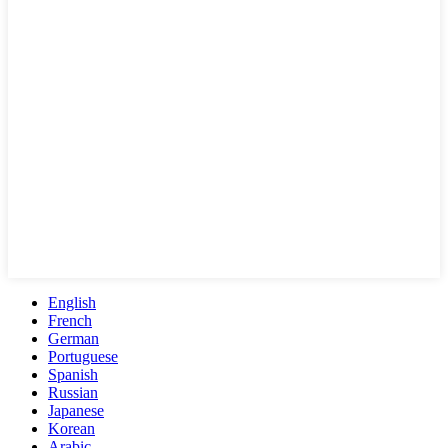
English
French
German
Portuguese
Spanish
Russian
Japanese
Korean
Arabic