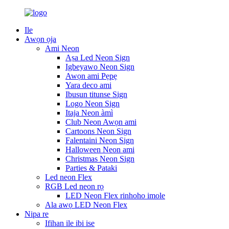
Ile
Awọn ọja
Ami Neon
Aṣa Led Neon Sign
Igbeyawo Neon Sign
Awọn ami Pẹpẹ
Yara deco ami
Ibusun titunse Sign
Logo Neon Sign
Itaja Neon àmì
Club Neon Awọn ami
Cartoons Neon Sign
Falentaini Neon Sign
Halloween Neon ami
Christmas Neon Sign
Parties & Pataki
Led neon Flex
RGB Led neon rọ
LED Neon Flex rinhoho imole
Ala awọ LED Neon Flex
Nipa re
Ifihan ile ibi ise