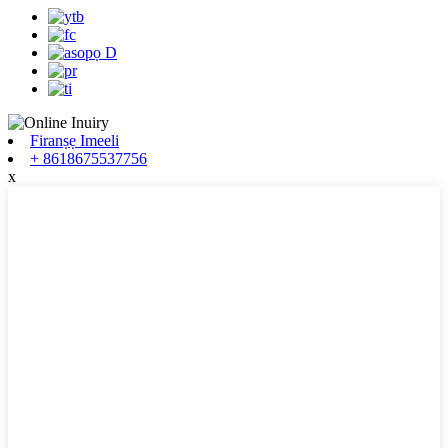
Firanṣẹ Imeeli
+ 8618675537756
x