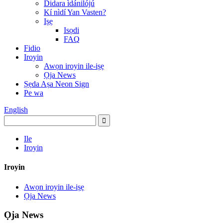
Didara ìdánilójú
Kí nìdí Yan Vasten?
Iṣẹ
Isọdi
FAQ
Fidio
Iroyin
Awọn iroyin ile-iṣẹ
Ọja News
Ṣẹda Aṣa Neon Sign
Pe wa
English
Ile
Iroyin
Iroyin
Awọn iroyin ile-iṣẹ
Ọja News
Ọja News