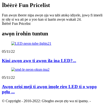
Ìbéèrè Fun Pricelist
Fun awọn ibeere nipa awọn ọja wa tabi atokọ idiyele, jọwọ fi imeeli
rẹ silẹ si wa ati pe a yoo kan si laarin awọn wakati 24.
Ìbéèrè Fun Pricelist
awọn irohin tuntun
05/11/22
Kini awọn awọ ti awọn ila ina LED?...
05/11/22
Awọn oriṣi meji ti awọn imọlẹ rirọ LED ti o wọpọ
pẹlu ...
© Copyright - 2010-2022: Gbogbo awọn ẹtọ wa ni ipamọ.
-