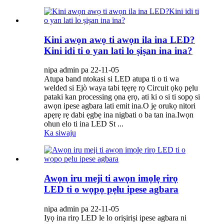
Kini awọn awọ ti awọn ila ina LED?
Kini idi ti o yan lati lo ṣiṣan ina ina?
nipa admin pa 22-11-05
Atupa band ntokasi si LED atupa ti o ti wa
welded si Ejò waya tabi tẹẹrẹ rọ Circuit ọkọ pẹlu
pataki kan processing ọna ẹrọ, ati ki o si ti sopọ si
awọn ipese agbara lati emit ina.O jẹ orukọ nitori
apẹrẹ rẹ dabi ẹgbẹ ina nigbati o ba tan ina.Iwọn
ohun elo ti ina LED St ...
Ka siwaju
Awọn iru meji ti awọn imọlẹ rirọ
LED ti o wọpọ pẹlu ipese agbara
nipa admin pa 22-11-05
Iyọ ina rirọ LED le lo oriṣiriṣi ipese agbara ni