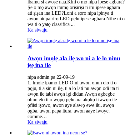
ibamu si awoṣe naa.Kini o mọ nipa ipese agbara?
Ṣe o mọ awọn itumọ oriṣiriṣi ti iru ipese agbara
ati ṣiṣan ina LED?Loni a sọrọ nipa ipinya ti
awọn atupa rirọ LED pẹlu ipese agbara Nibẹ ni o
wa ti o yatọ classifica ...
Ka siwaju
Awọn imọlẹ ala-ilẹ wo ni a le lo ninu
iṣẹ ina ile
nipa admin pa 22-09-19
1. Imọlẹ ipamo LED O ni awọn ohun elo ti o
pọju, ti a sin ni ilẹ, ti a lo lati nu awọn odi ita ti
awọn ile tabi awọn igi didan.Awọn agbegbe
ohun elo ti o wọpọ pẹlu ara akọkọ ti awọn ile
ọfiisi iṣowo, awọn aye alawọ ewe ilu, awọn
ọgba, awọn papa itura, awọn aaye iwoye,
comme…
Ka siwaju