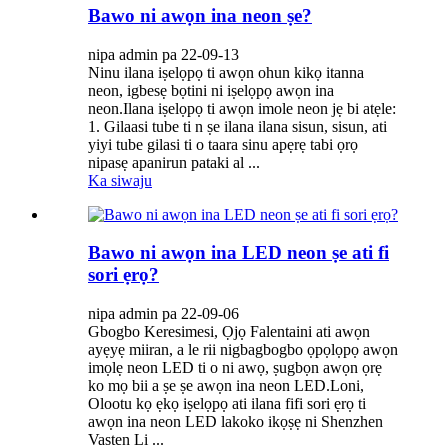
Bawo ni awọn ina neon ṣe?
nipa admin pa 22-09-13
Ninu ilana iṣelọpọ ti awọn ohun kikọ itanna
neon, igbesẹ bọtini ni iṣelọpọ awọn ina
neon.Ilana iṣelọpọ ti awọn imole neon jẹ bi atẹle:
1. Gilaasi tube ti n ṣe ilana ilana sisun, sisun, ati
yiyi tube gilasi ti o taara sinu apẹrẹ tabi ọrọ
nipasẹ apanirun pataki al ...
Ka siwaju
Bawo ni awọn ina LED neon ṣe ati fi
sori ẹrọ?
nipa admin pa 22-09-06
Gbogbo Keresimesi, Ọjọ Falentaini ati awọn
ayẹyẹ miiran, a le rii nigbagbogbo ọpọlọpọ awọn
imọlẹ neon LED ti o ni awọ, ṣugbọn awọn ọrẹ
ko mọ bii a ṣe ṣe awọn ina neon LED.Loni,
Olootu kọ ẹkọ iṣelọpọ ati ilana fifi sori ẹrọ ti
awọn ina neon LED lakoko ikọṣẹ ni Shenzhen
Vasten Li ...