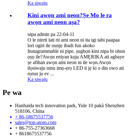
Ka siwaju
Kini awọn ami neon?Ṣe Mo le ra
awọn ami neon aṣa?
nipa admin pa 22-04-11
O le nireti lati rii ami neon ni ita igi tabi paapaa
lori ogiri ile ounjẹ ibadi fun akoko
Instagrammable ni pipe, ṣugbọn kini nipa bi ohun
ọṣọ ile?Awọn eniyan kọja AMẸRIKA ati agbaye
ṣe afihan awọn ami neon ni ile wọn.Awọn
ilọsiwaju ninu imọ-ẹrọ LED ti jẹ ki o din owo ati
rọrun ju ev ...
Ka siwaju
Pe wa
Hanhaida tech innovation park, Yule 10 pakà Shenzhen
518106, China
+ 86-18675537756
sales@top-atom.com
+ 86-755-27363668
+ 8618675537756