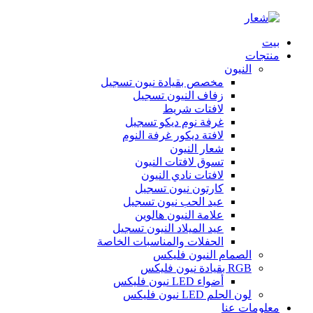
بيت
منتجات
النيون
مخصص بقيادة نيون تسجيل
زفاف النيون تسجيل
لافتات شريط
غرفة نوم ديكو تسجيل
لافتة ديكور غرفة النوم
شعار النيون
تسوق لافتات النيون
لافتات نادي النيون
كارتون نيون تسجيل
عيد الحب نيون تسجيل
علامة النيون هالوين
عيد الميلاد النيون تسجيل
الحفلات والمناسبات الخاصة
الصمام النيون فليكس
RGB بقيادة نيون فليكس
أضواء LED نيون فليكس
لون الحلم LED نيون فليكس
معلومات عنا