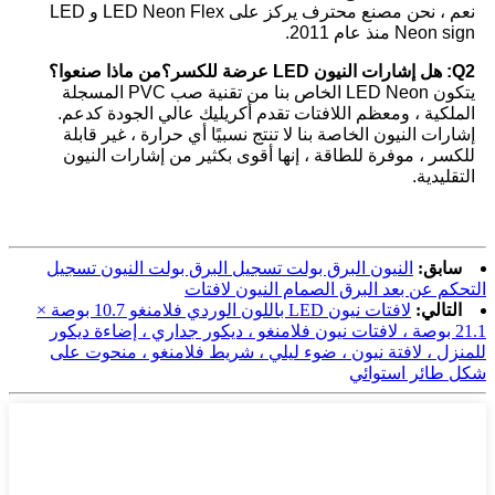
نعم ، نحن مصنع محترف يركز على LED Neon Flex و LED
Neon sign منذ عام 2011.
Q2: هل إشارات النيون LED عرضة للكسر؟من ماذا صنعوا؟
يتكون LED Neon الخاص بنا من تقنية صب PVC المسجلة
الملكية ، ومعظم اللافتات تقدم أكريليك عالي الجودة كدعم.
إشارات النيون الخاصة بنا لا تنتج نسبيًا أي حرارة ، غير قابلة
للكسر ، موفرة للطاقة ، إنها أقوى بكثير من إشارات النيون
التقليدية.
سابق:
النيون البرق بولت تسجيل البرق بولت النيون تسجيل
التحكم عن بعد البرق الصمام النيون لافتات
التالي:
لافتات نيون LED باللون الوردي فلامنغو 10.7 بوصة ×
21.1 بوصة ، لافتات نيون فلامنغو ، ديكور جداري ، إضاءة ديكور
للمنزل ، لافتة نيون ، ضوء ليلي ، شريط فلامنغو ، منحوت على
شكل طائر استوائي