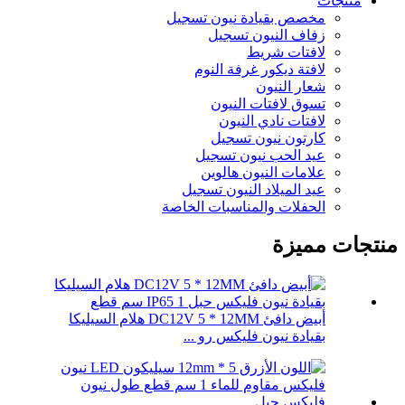
منتجات
مخصص بقيادة نيون تسجيل
زفاف النيون تسجيل
لافتات شريط
لافتة ديكور غرفة النوم
شعار النيون
تسوق لافتات النيون
لافتات نادي النيون
كارتون نيون تسجيل
عيد الحب نيون تسجيل
علامات النيون هالوين
عيد الميلاد النيون تسجيل
الحفلات والمناسبات الخاصة
منتجات مميزة
أبيض دافئ DC12V 5 * 12MM هلام السيليكا
بقيادة نيون فليكس رو ...