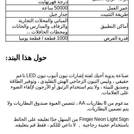
درجة فهرنهايت
عمر العمل
50000 ساعة
طريقة التثبيت
جدار جبل
المباني والمحلات التجارية
أماكن التطبيق
والزفاف والمدارس والحانات
ومحطات الحافلات ...
قدرة العرض
1000 قطعة / قطعة يوميا
حول هذا البند:
صناعة يدوية أحبك لفتة إشارات نيون أنبوب نيون LED ناعم
حقيقي ، وليس النيون الزجاجي الهش التقليدي ، وتوفير الطاقة
وصديق للبيئة ، ولا يتم استخدام الزئبق أو الأرجون لإلقاء الضوء
على العلامات.
مدعوم من 8 بطاريات AA ، تتضمن العبوة صندوق البطاريات ولا
يتم تضمين البطاريات.
Finger Neon Light Sign من السهل جدًا تعليقه على الحائط
باستخدام عجينة زجاجية ， لا داعي لللكم ، فقط قم بتعليقه.