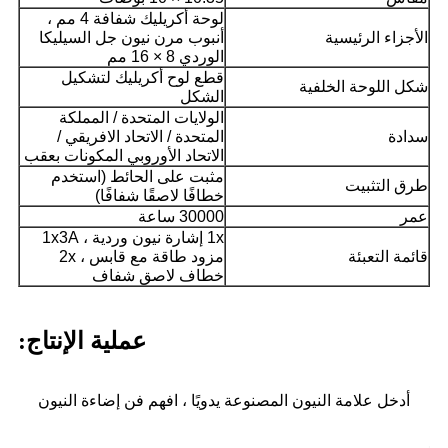
لوحة أكريليك شفافة 4 مم ،
الأجزاء الرئيسية
أنبوب مرن نيون جل السيليكا
الوردي 8 × 16 مم
قطع لوح أكريليك لتشكيل
شكل اللوحة الخلفية
الشكل
الولايات المتحدة / المملكة
سدادة
المتحدة / الاتحاد الافريقي /
الاتحاد الأوروبي المكونات بعقب
مثبت على الحائط (استخدم
طرق التثبيت
خطافًا لاصقًا شفافًا)
عمر
30000 ساعة
1x إشارة نيون وردية ، 1x3A
قائمة التعبئة
مزود طاقة مع قابس ، 2x
خطاف لاصق شفاف
عملية الإنتاج:
أدخل علامة النيون المصنوعة يدويًا ، افهم فن إضاءة النيون