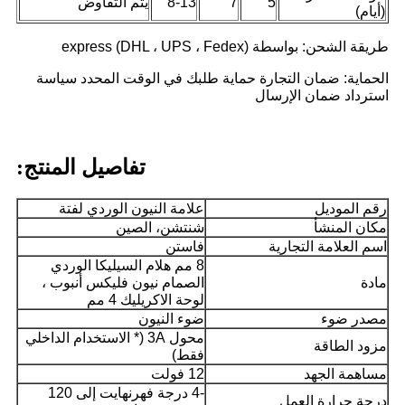
5
7
8-13
يتم التفاوض
(أيام)
طريقة الشحن: بواسطة express (DHL ، UPS ، Fedex)
الحماية: ضمان التجارة حماية طلبك في الوقت المحدد سياسة
استرداد ضمان الإرسال
تفاصيل المنتج:
رقم الموديل
علامة النيون الوردي لفتة
مكان المنشأ
شنتشن، الصين
اسم العلامة التجارية
فاستن
8 مم هلام السيليكا الوردي
مادة
الصمام نيون فليكس أنبوب ،
لوحة الاكريليك 4 مم
مصدر ضوء
ضوء النيون
محول 3A (* الاستخدام الداخلي
مزود الطاقة
فقط)
مساهمة الجهد
12 فولت
-4 درجة فهرنهايت إلى 120
درجة حرارة العمل