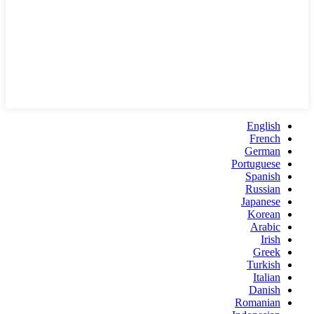
English
French
German
Portuguese
Spanish
Russian
Japanese
Korean
Arabic
Irish
Greek
Turkish
Italian
Danish
Romanian