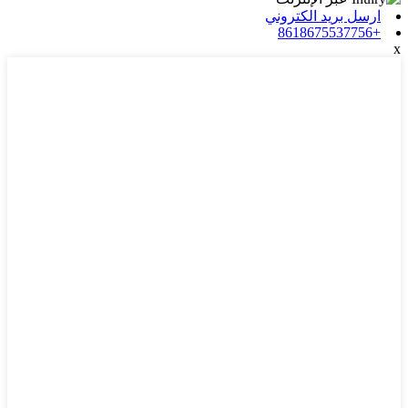
ارسل بريد الكتروني
+8618675537756
x