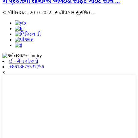
બે પ્રકારની સામાન્ય એલઇડી સોફ્ટ લાઇટ સાથે ...
© કૉપિરાઇટ - 2010-2022 : સર્વાધિકાર સુરક્ષિત.
-
ઈ - મેલ મોકલો
+8618675537756
x