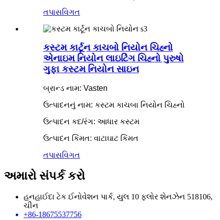
તપાસ
વિગત
કસ્ટમ કાર્ટૂન કાચબો નિયોન ચિહ્નો
એનાઇમ નિયોન લાઇટિંગ ચિહ્નો પુરુષો
ગુફા કસ્ટમ નિયોન સાઇન
બ્રાન્ડ નામ: Vasten
ઉત્પાદનનું નામ: કસ્ટમ કાચબા નિયોન ચિહ્નો
ઉત્પાદન કદ/રંગ: આધાર કસ્ટમ
ઉત્પાદન કિંમત: વાટાઘાટ કિંમત
તપાસ
વિગત
અમારો સંપર્ક કરો
હનહાઈદા ટેક ઈનોવેશન પાર્ક, યુલ 10 ફ્લોર શેનઝેન 518106,
ચીન
+86-18675537756