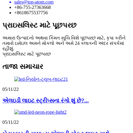
sales@top-atom.com
+86-755-27363668
+8618675537756
પ્રાઇસલિસ્ટ માટે પૂછપરછ
અમારા ઉત્પાદનો અથવા કિંમત સૂચિ વિશે પૂછપરછ માટે, કૃપા કરીને
તમારો ઇમેઇલ અમને મોકલો અને અમે 24 કલાકની અંદર સંપર્કમાં
રહીશું.
પ્રાઇસલિસ્ટ માટે પૂછપરછ
તાજા સમાચાર
05/11/22
એલઇડી લાઇટ સ્ટ્રીપ્સના રંગો શું છે?...
05/11/22