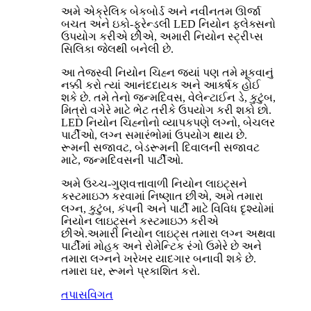
અમે એક્રેલિક બેકબોર્ડ અને નવીનતમ ઊર્જા
બચત અને ઇકો-ફ્રેન્ડલી LED નિયોન ફ્લેક્સનો
ઉપયોગ કરીએ છીએ, અમારી નિયોન સ્ટ્રીપ્સ
સિલિકા જેલથી બનેલી છે.
આ તેજસ્વી નિયોન ચિહ્ન જ્યાં પણ તમે મૂકવાનું
નક્કી કરો ત્યાં આનંદદાયક અને આકર્ષક હોઈ
શકે છે. તમે તેનો જન્મદિવસ, વેલેન્ટાઈન ડે, કુટુંબ,
મિત્રો વગેરે માટે ભેટ તરીકે ઉપયોગ કરી શકો છો.
LED નિયોન ચિહ્નોનો વ્યાપકપણે લગ્નો, બેચલર
પાર્ટીઓ, લગ્ન સમારંભોમાં ઉપયોગ થાય છે.
રૂમની સજાવટ, બેડરૂમની દિવાલની સજાવટ
માટે, જન્મદિવસની પાર્ટીઓ.
અમે ઉચ્ચ-ગુણવત્તાવાળી નિયોન લાઇટ્સને
કસ્ટમાઇઝ કરવામાં નિષ્ણાત છીએ, અમે તમારા
લગ્ન, કુટુંબ, કંપની અને પાર્ટી માટે વિવિધ દૃશ્યોમાં
નિયોન લાઇટ્સને કસ્ટમાઇઝ કરીએ
છીએ.અમારી નિયોન લાઇટ્સ તમારા લગ્ન અથવા
પાર્ટીમાં મોહક અને રોમેન્ટિક રંગો ઉમેરે છે અને
તમારા લગ્નને ખરેખર યાદગાર બનાવી શકે છે.
તમારા ઘર, રૂમને પ્રકાશિત કરો.
તપાસ
વિગત