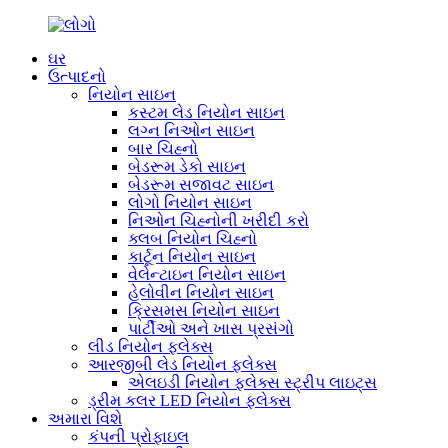
ઘર
ઉત્પાદનો
નિયોન સાઇન
કસ્ટમ લેડ નિયોન સાઇન
લગ્ન નિઓન સાઇન
બાર ચિહ્નો
બેડરૂમ ડેકો સાઇન
બેડરૂમ સજાવટ સાઇન
લોગો નિયોન સાઇન
નિઓન ચિહ્નોની ખરીદી કરો
ક્લબ નિયોન ચિહ્નો
કાર્ટૂન નિયોન સાઇન
વેલેન્ટાઇન નિયોન સાઇન
હેલોવીન નિયોન સાઇન
ક્રિસમસ નિયોન સાઇન
પાર્ટીઓ અને ખાસ પ્રસંગો
લીડ નિયોન ફ્લેક્સ
આરજીબી લેડ નિયોન ફ્લેક્સ
એલઇડી નિયોન ફ્લેક્સ સ્ટ્રીપ લાઇટ્સ
ડ્રીમ કલર LED નિયોન ફ્લેક્સ
અમારા વિશે
કંપની પ્રોફાઇલ