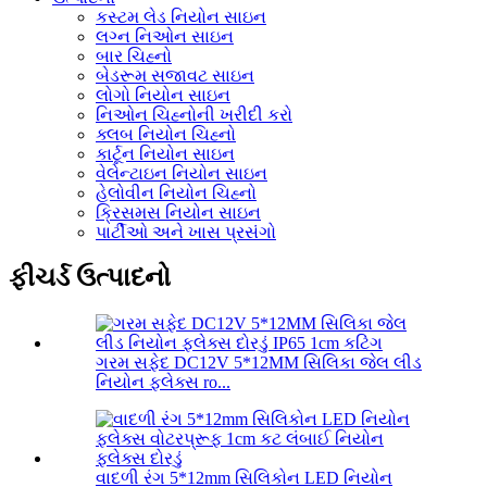
કસ્ટમ લેડ નિયોન સાઇન
લગ્ન નિઓન સાઇન
બાર ચિહ્નો
બેડરૂમ સજાવટ સાઇન
લોગો નિયોન સાઇન
નિઓન ચિહ્નોની ખરીદી કરો
ક્લબ નિયોન ચિહ્નો
કાર્ટૂન નિયોન સાઇન
વેલેન્ટાઇન નિયોન સાઇન
હેલોવીન નિયોન ચિહ્નો
ક્રિસમસ નિયોન સાઇન
પાર્ટીઓ અને ખાસ પ્રસંગો
ફીચર્ડ ઉત્પાદનો
ગરમ સફેદ DC12V 5*12MM સિલિકા જેલ લીડ
નિયોન ફ્લેક્સ ro...
વાદળી રંગ 5*12mm સિલિકોન LED નિયોન