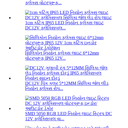
ફ્લેક્સ વોટરપ્રૂફ...
1cm કટિંગ IP65 LED નિયોન ફ્લેક્સ લાઇટ
DC12V ફ્લેક્સિબલ...
સિલિકોન નિયોન ફ્લેક્સ લાઇટ 6*12mm
વોટરપ્રૂફ IP65 12V...
DC12V પિંક કલર 5*12MM સિલિકા જેલ લીડ
નિયોન ફ્લેક્સ રોપ...
SMD 5050 RGB LED નિયોન લાઇટ સ્ટ્રિપ DC
12V ફ્લેક્સિબલ વા...