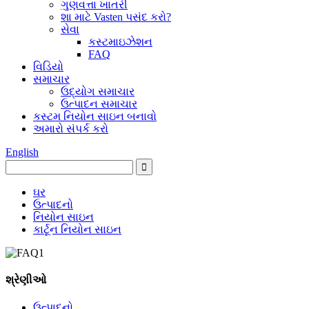
ગુણવત્તા ખાતરી
શા માટે Vasten પસંદ કરો?
સેવા
કસ્ટમાઇઝેશન
FAQ
વિડિયો
સમાચાર
ઉદ્યોગ સમાચાર
ઉત્પાદન સમાચાર
કસ્ટમ નિયોન સાઇન બનાવો
અમારો સંપર્ક કરો
English
ઘર
ઉત્પાદનો
નિયોન સાઇન
કાર્ટૂન નિયોન સાઇન
શ્રેણીઓ
ઉત્પાદનો