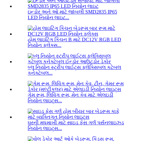
ઇન્ડોર અને ઓ માટે જાંબલી SMD2835 IP65
LED નિયોન લાઇટ...
હોમ લાઇટિંગ કિચન B માટે DC12V RGB LED
નિયોન ફ્લેક્સ...
બ્લુ નિયોન સ્ટ્રીપ લાઈટ્સ ફ્લેક્સિબલ કટેબલ
કનેક્ટેબલ...
ગેમ રૂમ, લિવિંગ રૂમ, મેન કેવ માટે એલઇડી
નિયોન લાઇટ્સ...
ઘરની મધમાખી માટે સાઇડ ફેસ ગર્લ પર્સનલાઇઝ્ડ
નિયોન લાઇટ્સ...