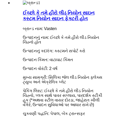
ઈચ્છો કે તમે હીરો લીડ નિયોન સાઇન
કસ્ટમ નિયોન સાઇન ફેક્ટરી હોત
બ્રાન્ડ નામ: Vasten
ઉત્પાદનનું નામ: ઈચ્છો કે તમે હીરો લીડ નિયોન
ચિહ્નો હોત
ઉત્પાદનનું કદ/રંગ: કસ્ટમને સપોર્ટ કરો
ઉત્પાદન કિંમત: વાટાઘાટ કિંમત
ઉત્પાદન વોરંટી: 2 વર્ષ
મુખ્ય સામગ્રી: સિલિકા જેલ લીડ નિયોન ફ્લેક્સ
ટ્યુબ અને એક્રેલિક પ્લેટ
પેકિંગ લિસ્ટ: ઈચ્છો કે તમે હીરો લીડ નિયોન
ચિહ્નો, પ્લગ સાથે પાવર સપ્લાય, પારદર્શક સ્ટીકી
હૂક (*અથવા સ્ટીલ વાયર દોરડા, જાહેરાત ખીલી
વગેરે, ઉત્પાદન સુવિધાઓ પર આધાર રાખે છે)
ચુકવણી પદ્ધતિ: પેપાલ, બેંક ટ્રાન્સફર