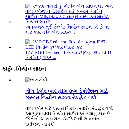
અવકાશયાત્રી હેલ્મેટ નિયોન સાઇન કરે છે ઘર
માટે કસ્ટમ નિયોન સાઇન...
12V RGB Led neon flex વોટરપ્રૂફ IP67 LED
નિયોન ફ્લેક્સ...
કાર્ટૂન નિયોન સાઇન
વોલ ડેકોર બાર હોમ રૂમ ડેકોરેશન માટે
કસ્ટમ નિયોન સાઇન રેડ હેટ ગર્લ
વોલ ડેકોર માટે કસ્ટમ નિયોન સાઈન રેડ હેટ ગર્લ.
આ સુંદર LED નિયોન સાઈન એ કલાનું કામ છે
જે તેની આસપાસના કોઈપણની ભાવનાને
ઉત્તેજન આપે છે.