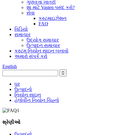
ગુણવત્તા ખાતરી
શા માટે Vasten પસંદ કરો?
સેવા
કસ્ટમાઇઝેશન
FAQ
વિડિયો
સમાચાર
ઉદ્યોગ સમાચાર
ઉત્પાદન સમાચાર
કસ્ટમ નિયોન સાઇન બનાવો
અમારો સંપર્ક કરો
English
ઘર
ઉત્પાદનો
નિયોન સાઇન
હેલોવીન નિયોન ચિહ્નો
શ્રેણીઓ
ઉત્પાદનો