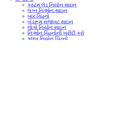
કસ્ટમ લેડ નિયોન સાઇન
લગ્ન નિઓન સાઇન
બાર ચિહ્નો
બેડરૂમ સજાવટ સાઇન
લોગો નિયોન સાઇન
નિઓન ચિહ્નોની ખરીદી કરો
ક્લબ નિયોન ચિહ્નો
કાર્ટૂન નિયોન સાઇન
વેલેન્ટાઇન નિયોન સાઇન
હેલોવીન નિયોન ચિહ્નો
ક્રિસમસ નિયોન સાઇન
પાર્ટીઓ અને ખાસ પ્રસંગો
ફીચર્ડ ઉત્પાદનો
ગરમ સફેદ DC12V 5*12MM સિલિકા જેલ લીડ નિયોન ફ્લે
વાદળી રંગ 5*12mm સિલિકોન LED નિયોન ફ્લેક્સ વોટરપ
1cm કટિંગ IP65 LED નિયોન ફ્લેક્સ લાઇટ DC12V ફ્લે