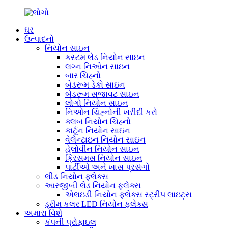
ઘર
ઉત્પાદનો
નિયોન સાઇન
કસ્ટમ લેડ નિયોન સાઇન
લગ્ન નિઓન સાઇન
બાર ચિહ્નો
બેડરૂમ ડેકો સાઇન
બેડરૂમ સજાવટ સાઇન
લોગો નિયોન સાઇન
નિઓન ચિહ્નોની ખરીદી કરો
ક્લબ નિયોન ચિહ્નો
કાર્ટૂન નિયોન સાઇન
વેલેન્ટાઇન નિયોન સાઇન
હેલોવીન નિયોન સાઇન
ક્રિસમસ નિયોન સાઇન
પાર્ટીઓ અને ખાસ પ્રસંગો
લીડ નિયોન ફ્લેક્સ
આરજીબી લેડ નિયોન ફ્લેક્સ
એલઇડી નિયોન ફ્લેક્સ સ્ટ્રીપ લાઇટ્સ
ડ્રીમ કલર LED નિયોન ફ્લેક્સ
અમારા વિશે
કંપની પ્રોફાઇલ