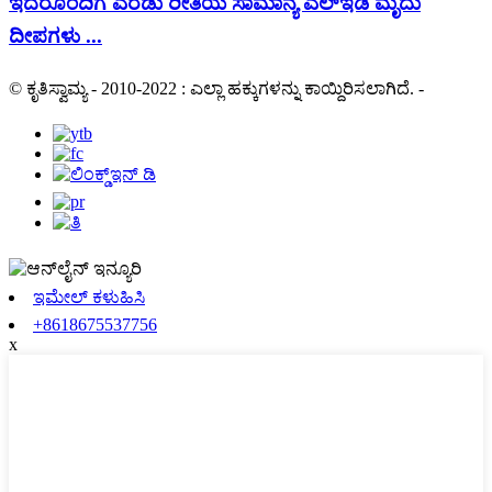
ಇದರೊಂದಿಗೆ ಎರಡು ರೀತಿಯ ಸಾಮಾನ್ಯ ಎಲ್ಇಡಿ ಮೃದು
ದೀಪಗಳು ...
© ಕೃತಿಸ್ವಾಮ್ಯ - 2010-2022 : ಎಲ್ಲಾ ಹಕ್ಕುಗಳನ್ನು ಕಾಯ್ದಿರಿಸಲಾಗಿದೆ.
-
ಇಮೇಲ್ ಕಳುಹಿಸಿ
+8618675537756
x