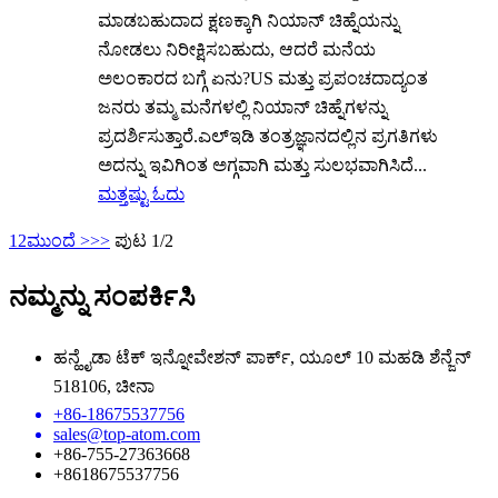
ಮಾಡಬಹುದಾದ ಕ್ಷಣಕ್ಕಾಗಿ ನಿಯಾನ್ ಚಿಹ್ನೆಯನ್ನು
ನೋಡಲು ನಿರೀಕ್ಷಿಸಬಹುದು, ಆದರೆ ಮನೆಯ
ಅಲಂಕಾರದ ಬಗ್ಗೆ ಏನು?US ಮತ್ತು ಪ್ರಪಂಚದಾದ್ಯಂತ
ಜನರು ತಮ್ಮ ಮನೆಗಳಲ್ಲಿ ನಿಯಾನ್ ಚಿಹ್ನೆಗಳನ್ನು
ಪ್ರದರ್ಶಿಸುತ್ತಾರೆ.ಎಲ್‌ಇಡಿ ತಂತ್ರಜ್ಞಾನದಲ್ಲಿನ ಪ್ರಗತಿಗಳು
ಅದನ್ನು ಇವಿಗಿಂತ ಅಗ್ಗವಾಗಿ ಮತ್ತು ಸುಲಭವಾಗಿಸಿದೆ...
ಮತ್ತಷ್ಟು ಓದು
1
2
ಮುಂದೆ >
>>
ಪುಟ 1/2
ನಮ್ಮನ್ನು ಸಂಪರ್ಕಿಸಿ
ಹನ್ಹೈಡಾ ಟೆಕ್ ಇನ್ನೋವೇಶನ್ ಪಾರ್ಕ್, ಯೂಲ್ 10 ಮಹಡಿ ಶೆನ್ಜೆನ್
518106, ಚೀನಾ
+86-18675537756
sales@top-atom.com
+86-755-27363668
+8618675537756