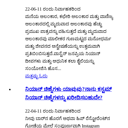
22-06-11 ರಂದು ನಿರ್ವಾಹಕರಿಂದ
ಮನೆಯ ಅಲಂಕಾರ, ಕಛೇರಿ ಅಲಂಕಾರ ಮತ್ತು ವಾಣಿಜ್ಯ
ಅಲಂಕಾರದಲ್ಲಿ ಮೃದುವಾದ ಅಲಂಕಾರವು ಹೆಚ್ಚು
ಪ್ರಮುಖ ಪಾತ್ರವನ್ನು ವಹಿಸುತ್ತದೆ ಮತ್ತು ಮೃದುವಾದ
ಅಲಂಕಾರವು ಮಾಲೀಕರ ಗುಣಮಟ್ಟದ ಮನೋಧರ್ಮ
ಮತ್ತು ಜೀವನದ ಅನ್ವೇಷಣೆಯನ್ನು ಉತ್ತಮವಾಗಿ
ಪ್ರತಿಬಿಂಬಿಸುತ್ತದೆ.ವಾಸ್ಟೆನ್ ಜನಪ್ರಿಯ ನಿಯಾನ್
ದೀಪಗಳು ಮತ್ತು ಆಧುನಿಕ ಕಲಾ ಶೈಲಿಯನ್ನು
ಸಂಯೋಜಿಸಿ ಹೊಸ...
ಮತ್ತಷ್ಟು ಓದು
ನಿಯಾನ್ ಚಿಹ್ನೆಗಳು ಯಾವುವು?ನಾನು ಕಸ್ಟಮ್
ನಿಯಾನ್ ಚಿಹ್ನೆಗಳನ್ನು ಖರೀದಿಸಬಹುದೇ?
22-04-11 ರಂದು ನಿರ್ವಾಹಕರಿಂದ
ನೀವು ಬಾರ್‌ನ ಹೊರಗೆ ಅಥವಾ ಹಿಪ್ ರೆಸ್ಟೋರೆಂಟ್‌ನ
ಗೋಡೆಯ ಮೇಲೆ ಸಂಪೂರ್ಣವಾಗಿ Instagram