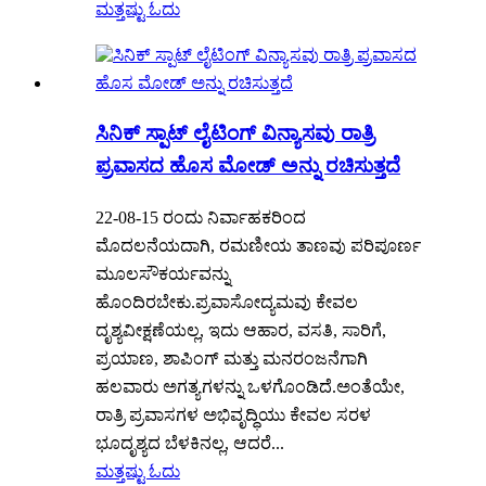
ಮತ್ತಷ್ಟು ಓದು
ಸಿನಿಕ್ ಸ್ಪಾಟ್ ಲೈಟಿಂಗ್ ವಿನ್ಯಾಸವು ರಾತ್ರಿ
ಪ್ರವಾಸದ ಹೊಸ ಮೋಡ್ ಅನ್ನು ರಚಿಸುತ್ತದೆ
22-08-15 ರಂದು ನಿರ್ವಾಹಕರಿಂದ
ಮೊದಲನೆಯದಾಗಿ, ರಮಣೀಯ ತಾಣವು ಪರಿಪೂರ್ಣ
ಮೂಲಸೌಕರ್ಯವನ್ನು
ಹೊಂದಿರಬೇಕು.ಪ್ರವಾಸೋದ್ಯಮವು ಕೇವಲ
ದೃಶ್ಯವೀಕ್ಷಣೆಯಲ್ಲ, ಇದು ಆಹಾರ, ವಸತಿ, ಸಾರಿಗೆ,
ಪ್ರಯಾಣ, ಶಾಪಿಂಗ್ ಮತ್ತು ಮನರಂಜನೆಗಾಗಿ
ಹಲವಾರು ಅಗತ್ಯಗಳನ್ನು ಒಳಗೊಂಡಿದೆ.ಅಂತೆಯೇ,
ರಾತ್ರಿ ಪ್ರವಾಸಗಳ ಅಭಿವೃದ್ಧಿಯು ಕೇವಲ ಸರಳ
ಭೂದೃಶ್ಯದ ಬೆಳಕಿನಲ್ಲ, ಆದರೆ...
ಮತ್ತಷ್ಟು ಓದು