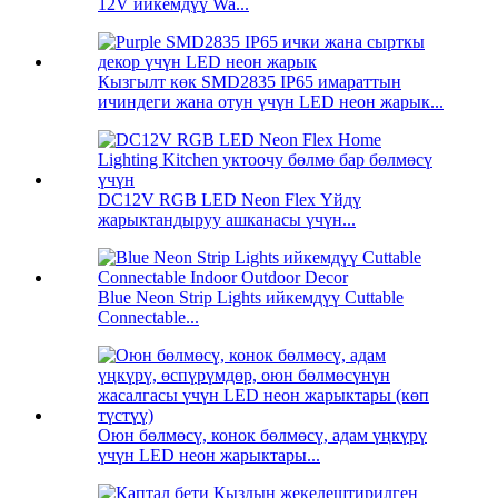
12V ийкемдүү Wa...
Кызгылт көк SMD2835 IP65 имараттын
ичиндеги жана отун үчүн LED неон жарык...
DC12V RGB LED Neon Flex Үйдү
жарыктандыруу ашканасы үчүн...
Blue Neon Strip Lights ийкемдүү Cuttable
Connectable...
Оюн бөлмөсү, конок бөлмөсү, адам үңкүрү
үчүн LED неон жарыктары...