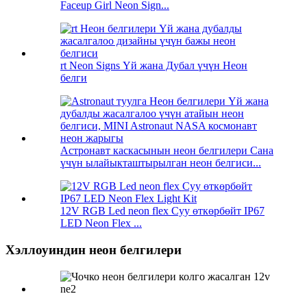
Faceup Girl Neon Sign...
rt Neon Signs Үй жана Дубал үчүн Неон
белги
Астронавт каскасынын неон белгилери Сана
үчүн ылайыкташтырылган неон белгиси...
12V RGB Led neon flex Суу өткөрбөйт IP67
LED Neon Flex ...
Хэллоуиндин неон белгилери