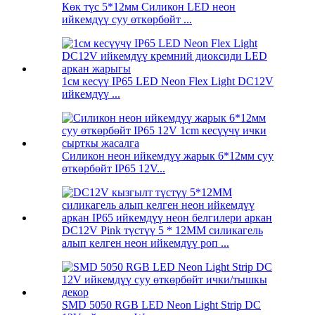
Көк түс 5*12мм Силикон LED неон
ийкемдүү суу өткөрбөйт ...
1см кесүү IP65 LED Neon Flex Light DC12V
ийкемдүү ...
Силикон неон ийкемдүү жарык 6*12мм суу
өткөрбөйт IP65 12V...
DC12V Pink түстүү 5 * 12MM силикагель
алып келген неон ийкемдүү роп ...
SMD 5050 RGB LED Neon Light Strip DC