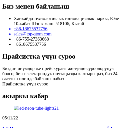
Биз менен байланыш
Ханхайда технологиялык инновациялык паркы, Юле
10-кабат Шэньчжэнь 518106, Кытай
+86-18675537756
sales@top-atom.com
+86-755-27363668
+8618675537756
Прайсистка үчүн суроо
Биздин өнүмдөр же прейскурант жөнүндө суроолоруңуз
болсо, бизге электрондук почтаңызды калтырыңыз, биз 24
сааттын ичинде байланышабыз.
Прайсистка үчүн суроо
акыркы кабар
05/11/22