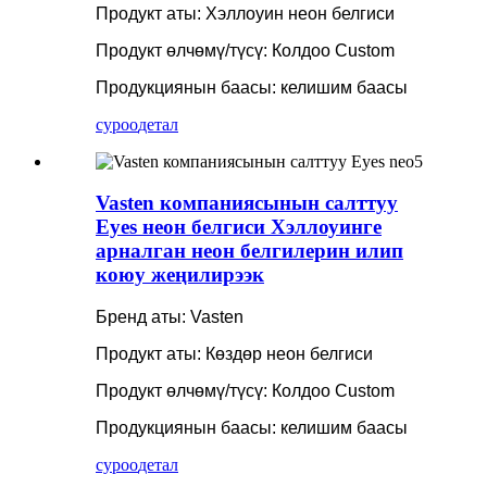
Продукт аты: Хэллоуин неон белгиси
Продукт өлчөмү/түсү: Колдоо Custom
Продукциянын баасы: келишим баасы
суроо
детал
Vasten компаниясынын салттуу
Eyes неон белгиси Хэллоуинге
арналган неон белгилерин илип
коюу жеңилирээк
Бренд аты: Vasten
Продукт аты: Көздөр неон белгиси
Продукт өлчөмү/түсү: Колдоо Custom
Продукциянын баасы: келишим баасы
суроо
детал