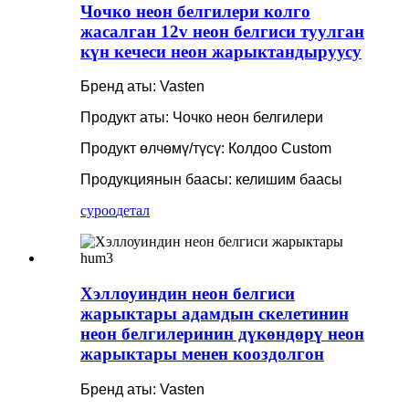
Чочко неон белгилери колго
жасалган 12v неон белгиси туулган
күн кечеси неон жарыктандыруусу
Бренд аты: Vasten
Продукт аты: Чочко неон белгилери
Продукт өлчөмү/түсү: Колдоо Custom
Продукциянын баасы: келишим баасы
суроо
детал
Хэллоуиндин неон белгиси
жарыктары адамдын скелетинин
неон белгилеринин дүкөндөрү неон
жарыктары менен кооздолгон
Бренд аты: Vasten