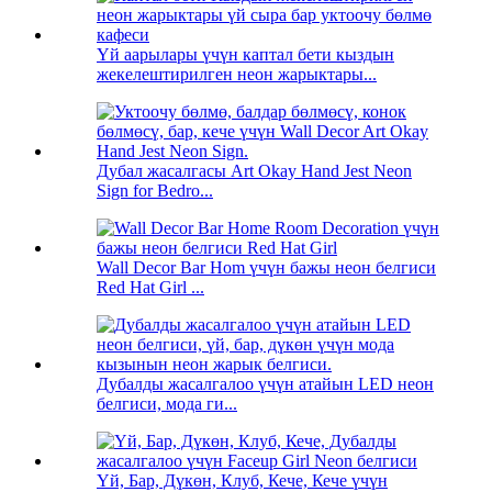
Үй аарылары үчүн каптал бети кыздын
жекелештирилген неон жарыктары...
Дубал жасалгасы Art Okay Hand Jest Neon
Sign for Bedro...
Wall Decor Bar Hom үчүн бажы неон белгиси
Red Hat Girl ...
Дубалды жасалгалоо үчүн атайын LED неон
белгиси, мода ги...
Үй, Бар, Дүкөн, Клуб, Кече, Кече үчүн