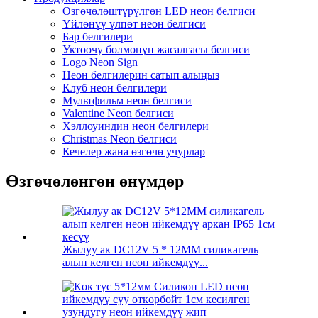
Өзгөчөлөштүрүлгөн LED неон белгиси
Үйлөнүү үлпөт неон белгиси
Бар белгилери
Уктоочу бөлмөнүн жасалгасы белгиси
Logo Neon Sign
Неон белгилерин сатып алыңыз
Клуб неон белгилери
Мультфильм неон белгиси
Valentine Neon белгиси
Хэллоуиндин неон белгилери
Christmas Neon белгиси
Кечелер жана өзгөчө учурлар
Өзгөчөлөнгөн өнүмдөр
Жылуу ак DC12V 5 * 12MM силикагель
алып келген неон ийкемдүү...