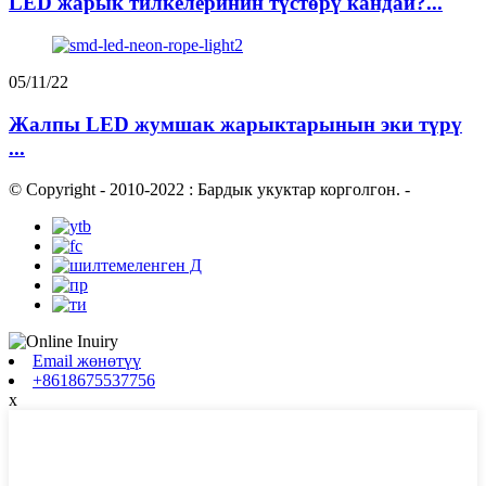
LED жарык тилкелеринин түстөрү кандай?...
05/11/22
Жалпы LED жумшак жарыктарынын эки түрү
...
© Copyright - 2010-2022 : Бардык укуктар корголгон.
-
Email жөнөтүү
+8618675537756
x