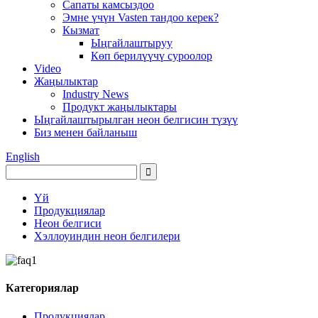
Сапаты камсыздоо
Эмне үчүн Vasten тандоо керек?
Кызмат
Ыңгайлаштыруу
Көп берилүүчү суроолор
Video
Жаңылыктар
Industry News
Продукт жаңылыктары
Ыңгайлаштырылган неон белгисин түзүү
Биз менен байланыш
English
Үй
Продукциялар
Неон белгиси
Хэллоуиндин неон белгилери
Категориялар
Продукциялар