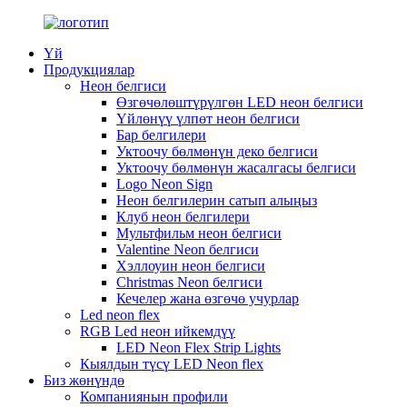
Үй
Продукциялар
Неон белгиси
Өзгөчөлөштүрүлгөн LED неон белгиси
Үйлөнүү үлпөт неон белгиси
Бар белгилери
Уктоочу бөлмөнүн деко белгиси
Уктоочу бөлмөнүн жасалгасы белгиси
Logo Neon Sign
Неон белгилерин сатып алыңыз
Клуб неон белгилери
Мультфильм неон белгиси
Valentine Neon белгиси
Хэллоуин неон белгиси
Christmas Neon белгиси
Кечелер жана өзгөчө учурлар
Led neon flex
RGB Led неон ийкемдүү
LED Neon Flex Strip Lights
Кыялдын түсү LED Neon flex
Биз жөнүндө
Компаниянын профили