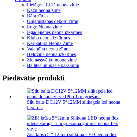
Pielāgota LED neona zīme
Kāzu neona zīme
Bāra zīmes
Guļamistabas dekoru zīme
Logo Neona zīme
Iegādājieties neona izkārtnes
Kluba neona izkārtnes
Karikatūra Neona Zīme
Valentīna neona zīme
Helovīna neona izkārtnes
Ziemassvētku neona zīme
Ballītes un īpašie pasākumi
Piedāvātie produkti
Silti balts DC12V 5*12MM silikagela led neona
flex ro...
Zilā krāsa 5 * 12 mm silikona LED neona flex