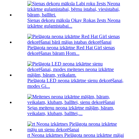
Sienas dekoru māksla Okay Rokas žests Neona
izkārtne guļamistabai...
Pielāgota neona izkārtne Red Hat Girl sienas
dekorēšanas bāram Hom...
Pielāgota LED neona izkārtne sienu dekorēšanai,
modes Gi...
Sejas meiteņu neona izkārtne mājām, bāram,
veikalam, klubam, ballītei,...
rt Neona izkārtnes Pielāgota neona izkārtne mājai