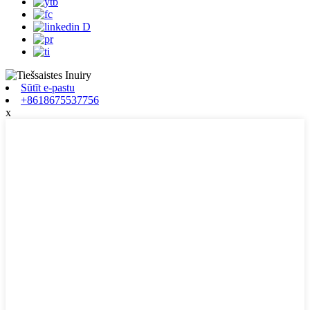
Sūtīt e-pastu
+8618675537756
x