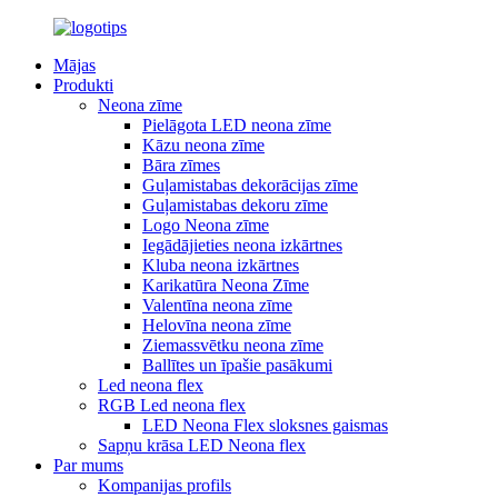
Mājas
Produkti
Neona zīme
Pielāgota LED neona zīme
Kāzu neona zīme
Bāra zīmes
Guļamistabas dekorācijas zīme
Guļamistabas dekoru zīme
Logo Neona zīme
Iegādājieties neona izkārtnes
Kluba neona izkārtnes
Karikatūra Neona Zīme
Valentīna neona zīme
Helovīna neona zīme
Ziemassvētku neona zīme
Ballītes un īpašie pasākumi
Led neona flex
RGB Led neona flex
LED Neona Flex sloksnes gaismas
Sapņu krāsa LED Neona flex
Par mums
Kompanijas profils