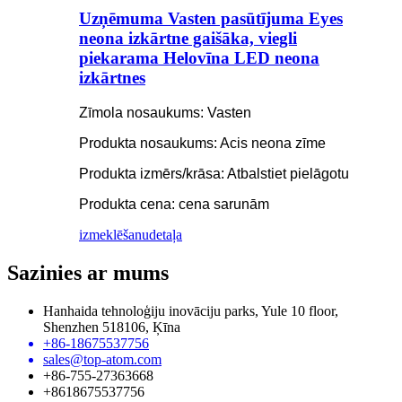
Uzņēmuma Vasten pasūtījuma Eyes
neona izkārtne gaišāka, viegli
piekarama Helovīna LED neona
izkārtnes
Zīmola nosaukums: Vasten
Produkta nosaukums: Acis neona zīme
Produkta izmērs/krāsa: Atbalstiet pielāgotu
Produkta cena: cena sarunām
izmeklēšanu
detaļa
Sazinies ar mums
Hanhaida tehnoloģiju inovāciju parks, Yule 10 floor,
Shenzhen 518106, Ķīna
+86-18675537756
sales@top-atom.com
+86-755-27363668
+8618675537756