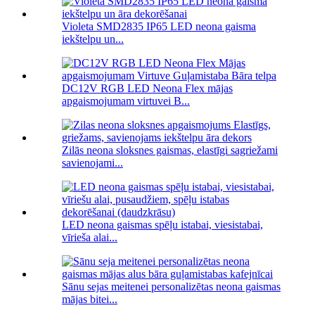
Violeta SMD2835 IP65 LED neona gaisma
iekštelpu un...
DC12V RGB LED Neona Flex mājas
apgaismojumam virtuvei B...
Zilās neona sloksnes gaismas, elastīgi sagriežami
savienojami...
LED neona gaismas spēļu istabai, viesistabai,
vīrieša alai...
Sānu sejas meitenei personalizētas neona gaismas
mājas bitei...