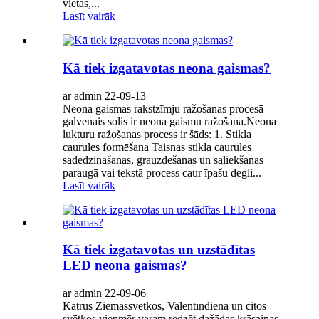
vietas,...
Lasīt vairāk
Kā tiek izgatavotas neona gaismas?
ar admin 22-09-13
Neona gaismas rakstzīmju ražošanas procesā
galvenais solis ir neona gaismu ražošana.Neona
lukturu ražošanas process ir šāds: 1. Stikla
caurules formēšana Taisnas stikla caurules
sadedzināšanas, grauzdēšanas un saliekšanas
paraugā vai tekstā process caur īpašu degli...
Lasīt vairāk
Kā tiek izgatavotas un uzstādītas
LED neona gaismas?
ar admin 22-09-06
Katrus Ziemassvētkos, Valentīndienā un citos
svētkos vienmēr varam redzēt dažādas krāsainas