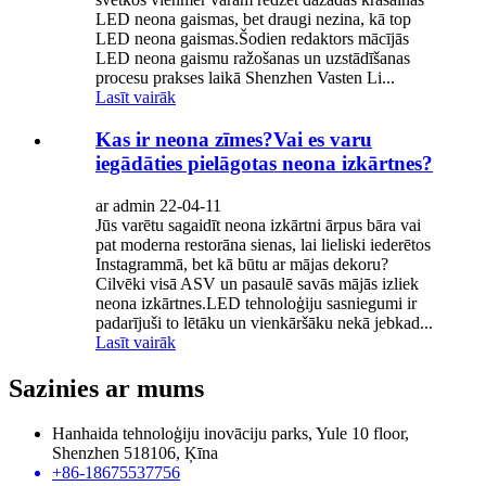
LED neona gaismas, bet draugi nezina, kā top
LED neona gaismas.Šodien redaktors mācījās
LED neona gaismu ražošanas un uzstādīšanas
procesu prakses laikā Shenzhen Vasten Li...
Lasīt vairāk
Kas ir neona zīmes?Vai es varu
iegādāties pielāgotas neona izkārtnes?
ar admin 22-04-11
Jūs varētu sagaidīt neona izkārtni ārpus bāra vai
pat moderna restorāna sienas, lai lieliski iederētos
Instagrammā, bet kā būtu ar mājas dekoru?
Cilvēki visā ASV un pasaulē savās mājās izliek
neona izkārtnes.LED tehnoloģiju sasniegumi ir
padarījuši to lētāku un vienkāršāku nekā jebkad...
Lasīt vairāk
Sazinies ar mums
Hanhaida tehnoloģiju inovāciju parks, Yule 10 floor,
Shenzhen 518106, Ķīna
+86-18675537756