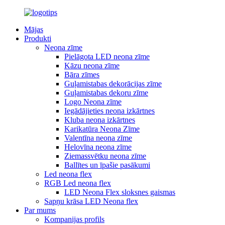
Mājas
Produkti
Neona zīme
Pielāgota LED neona zīme
Kāzu neona zīme
Bāra zīmes
Guļamistabas dekorācijas zīme
Guļamistabas dekoru zīme
Logo Neona zīme
Iegādājieties neona izkārtnes
Kluba neona izkārtnes
Karikatūra Neona Zīme
Valentīna neona zīme
Helovīna neona zīme
Ziemassvētku neona zīme
Ballītes un īpašie pasākumi
Led neona flex
RGB Led neona flex
LED Neona Flex sloksnes gaismas
Sapņu krāsa LED Neona flex
Par mums
Kompanijas profils