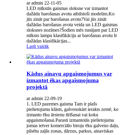
ar admin 22-11-05
LED mīkstās gaismas sloksne var izmantot
dažādu barošanas avotu atbilstoši modelim.Ko
jūs zināt par barošanas avotu?Vai jūs zināt
dažādas barošanas avota veida un LED gaismas
sloksnes nozīmes?Šodien mēs runājam par LED
mīksto lampu klasifikāciju ar barošanas avotu Ir
dažādas klasifikācijas...
Lasīt vairāk
Kādus ainavu apgaismojumus var
izmantot ēkas apgaismojuma
projektā
ar admin 22-09-19
1. LED pazemes gaisma Tam ir plašs
pielietojumu klāsts, galvenokārt ierakts zemē, ko
izmanto ēku ārsienu tīrīšanai vai koku
apgaismošanai.Parasti izmantotās pielietojuma
jomas ietver komerciālo biroju ēku galveno daļu,
pilsētu zaļās zonas, dārzus, parkus, ainaviskas