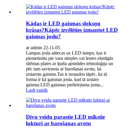
Kādas ir LED gaismas sloksņu
krāsas?Kāpēc izvēlēties izmantot LED
gaismas joslu?
ar admin 22-11-05
Lampas josla attiecas uz LED lampu, kas ir
piemetināta pie vara stieples vai lentes elastīgās
shēmas plates ar īpašu apstrādes tehnoloģiju un
pēc tam savienota ar barošanas avotu, lai
izstarotu gaismu.Tas ir nosaukts tāpēc, ka tā
forma ir kā gaismas josla, kad tā izstaro
gaismu.LED gaismas pielietojuma joma...
Lasīt vairāk
Divu veidu parastie LED mīkstie
lukturi ar barošanas avotu