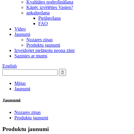
Kvalitātes nodrošināšana
Kāpēc izvēlēties Vasten?
apkalpošana
Pielāgošana
FAQ
Video
Jaunumi
Nozares ziņas
Produktu jaunumi
Izveidojiet pielāgotu neona zīmi
Sazinies ar mums
English
Mājas
Jaunumi
Jaunumi
Nozares ziņas
Produktu jaunumi
Produktu jaunumi