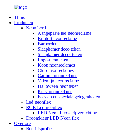
Thuis
Producten
Neon bord
Aangepaste led-neonreclame
Bruiloft neonreclame
Barborden
Slaapkamer deco teken
Slaapkamer decor teken
Logo-neonteken
Koop neonreclames
Club-neonreclames
Cartoon neonreclame
Valentijn neonreclame
Halloween-neonteken
Kerst neonreclame
Feesten en speciale gelegenheden
Led-neonflex
RGB Led-neonflex
LED Neon Flex-stripverlichting
Droomkleur LED Neon flex
Over ons
Bedrijfsprofiel