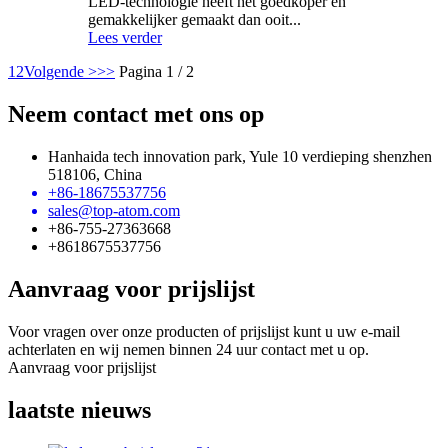
LED-technologie heeft het goedkoper en
gemakkelijker gemaakt dan ooit...
Lees verder
1
2
Volgende >
>>
Pagina 1 / 2
Neem contact met ons op
Hanhaida tech innovation park, Yule 10 verdieping shenzhen
518106, China
+86-18675537756
sales@top-atom.com
+86-755-27363668
+8618675537756
Aanvraag voor prijslijst
Voor vragen over onze producten of prijslijst kunt u uw e-mail
achterlaten en wij nemen binnen 24 uur contact met u op.
Aanvraag voor prijslijst
laatste nieuws