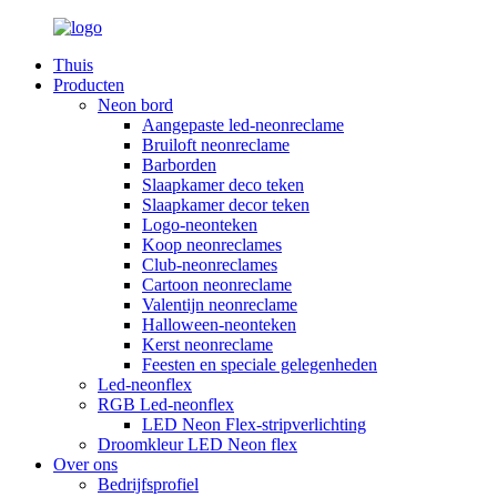
Thuis
Producten
Neon bord
Aangepaste led-neonreclame
Bruiloft neonreclame
Barborden
Slaapkamer deco teken
Slaapkamer decor teken
Logo-neonteken
Koop neonreclames
Club-neonreclames
Cartoon neonreclame
Valentijn neonreclame
Halloween-neonteken
Kerst neonreclame
Feesten en speciale gelegenheden
Led-neonflex
RGB Led-neonflex
LED Neon Flex-stripverlichting
Droomkleur LED Neon flex
Over ons
Bedrijfsprofiel