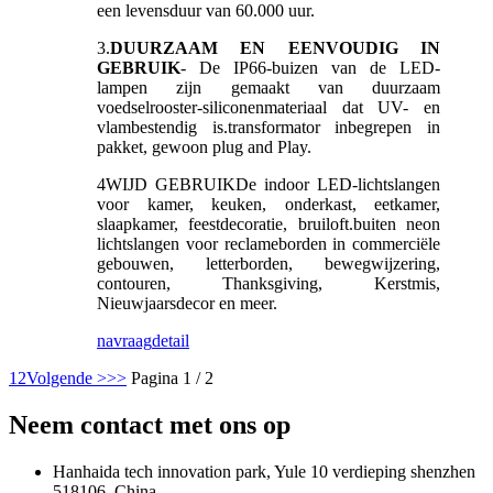
een levensduur van 60.000 uur.
3.
DUURZAAM EN EENVOUDIG IN
GEBRUIK
- De IP66-buizen van de LED-
lampen zijn gemaakt van duurzaam
voedselrooster-siliconenmateriaal dat UV- en
vlambestendig is.transformator inbegrepen in
pakket, gewoon plug and Play.
4
WIJD GEBRUIK
De indoor LED-lichtslangen
voor kamer, keuken, onderkast, eetkamer,
slaapkamer, feestdecoratie, bruiloft.buiten neon
lichtslangen voor reclameborden in commerciële
gebouwen, letterborden, bewegwijzering,
contouren, Thanksgiving, Kerstmis,
Nieuwjaarsdecor en meer.
navraag
detail
1
2
Volgende >
>>
Pagina 1 / 2
Neem contact met ons op
Hanhaida tech innovation park, Yule 10 verdieping shenzhen
518106, China