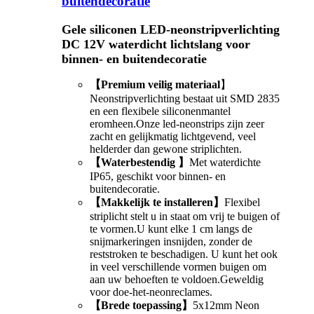
buitendecoratie
Gele siliconen LED-neonstripverlichting
DC 12V waterdicht lichtslang voor
binnen- en buitendecoratie
【Premium veilig materiaal
】
Neonstripverlichting bestaat uit SMD 2835
en een flexibele siliconenmantel
eromheen.Onze led-neonstrips zijn zeer
zacht en gelijkmatig lichtgevend, veel
helderder dan gewone striplichten.
【Waterbestendig 】
Met waterdichte
IP65, geschikt voor binnen- en
buitendecoratie.
【Makkelijk te installeren】
Flexibel
striplicht stelt u in staat om vrij te buigen of
te vormen.U kunt elke 1 cm langs de
snijmarkeringen insnijden, zonder de
reststroken te beschadigen. U kunt het ook
in veel verschillende vormen buigen om
aan uw behoeften te voldoen.Geweldig
voor doe-het-neonreclames.
【Brede toepassing】
5x12mm Neon