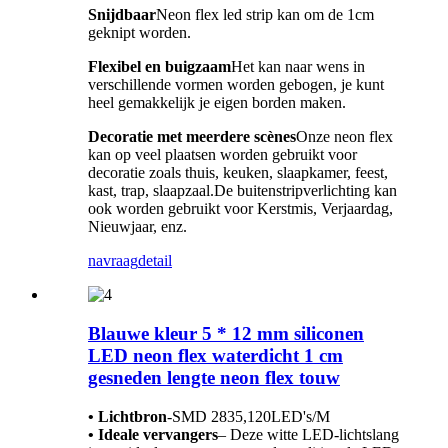
Snijdbaar
Neon flex led strip kan om de 1cm
geknipt worden.
Flexibel en buigzaam
Het kan naar wens in
verschillende vormen worden gebogen, je kunt
heel gemakkelijk je eigen borden maken.
Decoratie met meerdere scènes
Onze neon flex
kan op veel plaatsen worden gebruikt voor
decoratie zoals thuis, keuken, slaapkamer, feest,
kast, trap, slaapzaal.De buitenstripverlichting kan
ook worden gebruikt voor Kerstmis, Verjaardag,
Nieuwjaar, enz.
navraag
detail
Blauwe kleur 5 * 12 mm siliconen
LED neon flex waterdicht 1 cm
gesneden lengte neon flex touw
• Lichtbron
-
SMD 2835,120LED's/M
• Ideale vervangers
– Deze witte LED-lichtslang