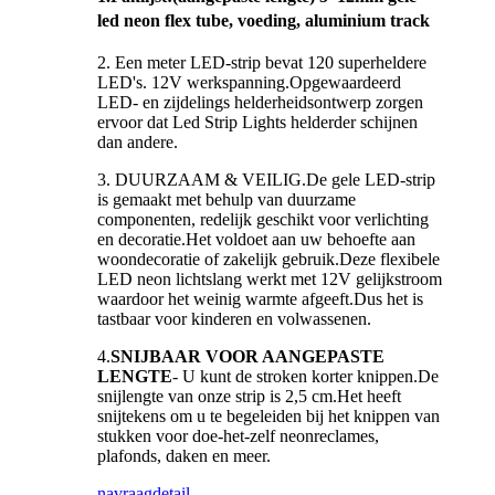
led neon flex tube, voeding, aluminium track
2. Een meter LED-strip bevat 120 superheldere
LED's. 12V werkspanning.Opgewaardeerd
LED- en zijdelings helderheidsontwerp zorgen
ervoor dat Led Strip Lights helderder schijnen
dan andere.
3. DUURZAAM & VEILIG.De gele LED-strip
is gemaakt met behulp van duurzame
componenten, redelijk geschikt voor verlichting
en decoratie.Het voldoet aan uw behoefte aan
woondecoratie of zakelijk gebruik.Deze flexibele
LED neon lichtslang werkt met 12V gelijkstroom
waardoor het weinig warmte afgeeft.Dus het is
tastbaar voor kinderen en volwassenen.
4.
SNIJBAAR VOOR AANGEPASTE
LENGTE
- U kunt de stroken korter knippen.De
snijlengte van onze strip is 2,5 cm.Het heeft
snijtekens om u te begeleiden bij het knippen van
stukken voor doe-het-zelf neonreclames,
plafonds, daken en meer.
navraag
detail