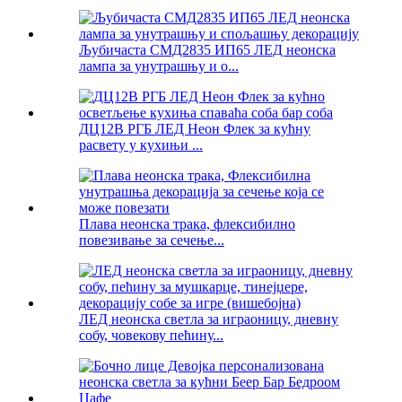
Љубичаста СМД2835 ИП65 ЛЕД неонска
лампа за унутрашњу и о...
ДЦ12В РГБ ЛЕД Неон Флек за кућну
расвету у кухињи ...
Плава неонска трака, флексибилно
повезивање за сечење...
ЛЕД неонска светла за играоницу, дневну
собу, човекову пећину...