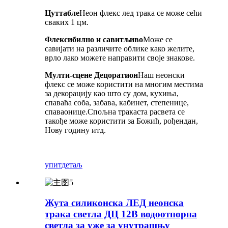
Цуттабле
Неон флекс лед трака се може сећи
сваких 1 цм.
Флексибилно и савитљиво
Може се
савијати на различите облике како желите,
врло лако можете направити своје знакове.
Мулти-сцене Децоратион
Наш неонски
флекс се може користити на многим местима
за декорацију као што су дом, кухиња,
спаваћа соба, забава, кабинет, степенице,
спаваонице.Спољна тракаста расвета се
такође може користити за Божић, рођендан,
Нову годину итд.
упит
детаљ
Жута силиконска ЛЕД неонска
трака светла ДЦ 12В водоотпорна
светла за уже за унутрашњу