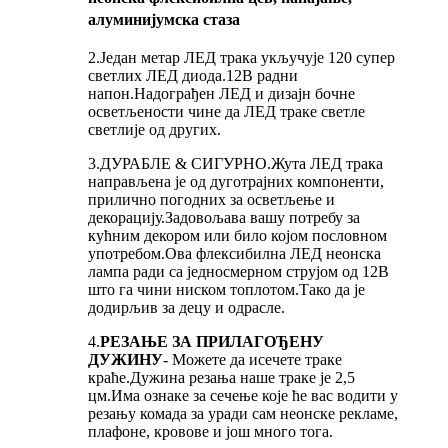
алуминијумска стаза
2.Један метар ЛЕД трака укључује 120 супер
светлих ЛЕД диода.12В радни
напон.Надограђен ЛЕД и дизајн бочне
осветљености чине да ЛЕД траке светле
светлије од других.
3.ДУРАБЛЕ & СИГУРНО.Жута ЛЕД трака
направљена је од дуготрајних компоненти,
прилично погодних за осветљење и
декорацију.Задовољава вашу потребу за
кућним декором или било којом пословном
употребом.Ова флексибилна ЛЕД неонска
лампа ради са једносмерном струјом од 12В
што га чини ниском топлотом.Тако да је
додирљив за децу и одрасле.
4.
РЕЗАЊЕ ЗА ПРИЛАГОЂЕНУ
ДУЖИНУ
- Можете да исечете траке
краће.Дужина резања наше траке је 2,5
цм.Има ознаке за сечење које ће вас водити у
резању комада за уради сам неонске рекламе,
плафоне, кровове и још много тога.