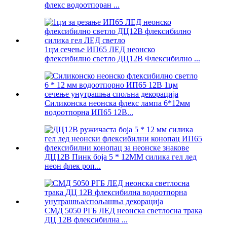
флекс водоотпоран ...
1цм сечење ИП65 ЛЕД неонско
флексибилно светло ДЦ12В Флексибилно ...
Силиконска неонска флекс лампа 6*12мм
водоотпорна ИП65 12В...
ДЦ12В Пинк боја 5 * 12ММ силика гел лед
неон флек роп...
СМД 5050 РГБ ЛЕД неонска светлосна трака
ДЦ 12В флексибилна ...