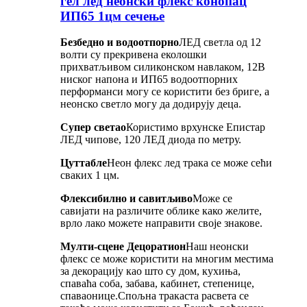
гел лед неонски флекс конопац
ИП65 1цм сечење
Безбедно и водоотпорно
ЛЕД светла од 12
волти су прекривена еколошки
прихватљивом силиконском навлаком, 12В
ниског напона и ИП65 водоотпорних
перформанси могу се користити без бриге, а
неонско светло могу да додирују деца.
Супер светао
Користимо врхунске Епистар
ЛЕД чипове, 120 ЛЕД диода по метру.
Цуттабле
Неон флекс лед трака се може сећи
сваких 1 цм.
Флексибилно и савитљиво
Може се
савијати на различите облике како желите,
врло лако можете направити своје знакове.
Мулти-сцене Децоратион
Наш неонски
флекс се може користити на многим местима
за декорацију као што су дом, кухиња,
спаваћа соба, забава, кабинет, степенице,
спаваонице.Спољна тракаста расвета се