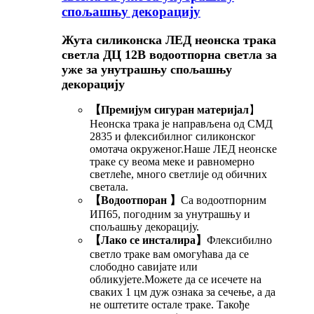
спољашњу декорацију
Жута силиконска ЛЕД неонска трака
светла ДЦ 12В водоотпорна светла за
уже за унутрашњу спољашњу
декорацију
【Премијум сигуран материјал
】
Неонска трака је направљена од СМД
2835 и флексибилног силиконског
омотача окруженог.Наше ЛЕД неонске
траке су веома меке и равномерно
светлеће, много светлије од обичних
светала.
【Водоотпоран 】
Са водоотпорним
ИП65, погодним за унутрашњу и
спољашњу декорацију.
【Лако се инсталира】
Флексибилно
светло траке вам омогућава да се
слободно савијате или
обликујете.Можете да се исечете на
сваких 1 цм дуж ознака за сечење, а да
не оштетите остале траке. Такође