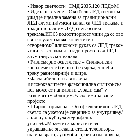
• Извор светлости- СМД 2835,120 ЛЕДс/М
• Идеалне замене – Ово бело ЛЕД светло за
ужад је идеална замена за традиционални
ЛЕД алуминијумски канал са ЛЕД тракама и
традиционалним ЛЕД светлосним
тракама.ИП65 водоотпорност чини да се ово
светло ужета може користити на
отвореном;Силиконски рукав са ЛЕД траком
чини га лепшим и штеди простор од ЛЕД
алуминијумског канала.
• Равномерно осветљење – Силиконски
канал емитује бочно и без мрља, чинећи
траку равномерније и шире.
• Флексибилна и савитљива –
Висококвалитетна флексибилна силиконска
цев може се направити „уради сам“ у
различитим облицима/угловима за ваше
пројекте.
• Широка примена – Ово флексибилно ЛЕД
светло са ужетом је савршено за унутрашњу/
спољну и кућну/комерцијалну
употребу.Можете га користити за
украшавање огледала, стола, телевизора,
оквира врата, аутомобила, бицикла, дрвећа,