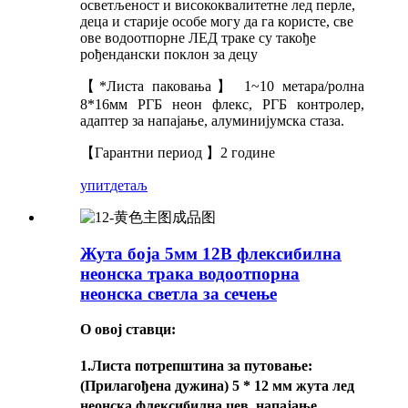
осветљеност и висококвалитетне лед перле,
деца и старије особе могу да га користе, све
ове водоотпорне ЛЕД траке су такође
рођендански поклон за децу
【*Листа паковања】 1~10 метара/ролна
8*16мм РГБ неон флекс, РГБ контролер,
адаптер за напајање, алуминијумска стаза.
【Гарантни период 】2 године
упит
детаљ
Жута боја 5мм 12В флексибилна
неонска трака водоотпорна
неонска светла за сечење
О овој ставци:
1.
Листа потрепштина за путовање
:
(Прилагођена дужина) 5 * 12 мм жута лед
неонска флексибилна цев, напајање,