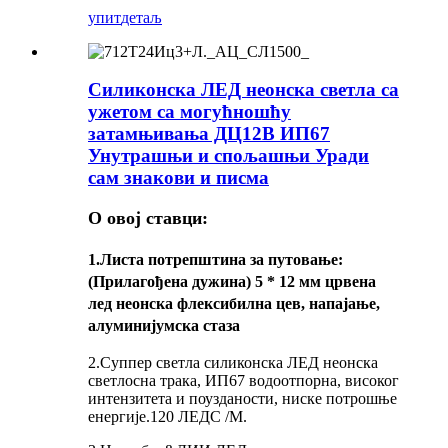
упит
детаљ
Силиконска ЛЕД неонска светла са
ужетом са могућношћу
затамњивања ДЦ12В ИП67
Унутрашњи и спољашњи Уради
сам знакови и писма
О овој ставци:
1.
Листа потрепштина за путовање
:
(Прилагођена дужина) 5 * 12 мм црвена
лед неонска флексибилна цев, напајање,
алуминијумска стаза
2.Суппер светла силиконска ЛЕД неонска
светлосна трака, ИП67 водоотпорна, високог
интензитета и поузданости, ниске потрошње
енергије.120 ЛЕДС /М.