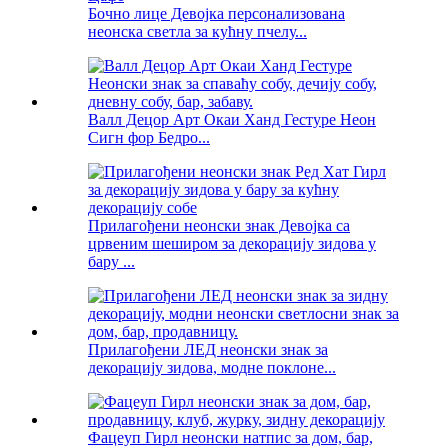
Бочно лице Девојка персонализована
неонска светла за кућну пчелу...
Валл Децор Арт Окаи Ханд Гестуре Неон
Сигн фор Бедро...
Прилагођени неонски знак Девојка са
црвеним шеширом за декорацију зидова у
бару ...
Прилагођени ЛЕД неонски знак за
декорацију зидова, модне поклоне...
Фацеуп Гирл неонски натпис за дом, бар,