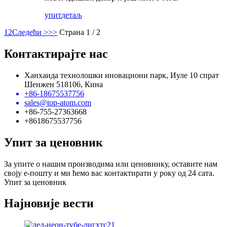
упит
детаљ
1
2
Следећи >
>>
Страна 1 / 2
Контактирајте нас
Ханхаида технолошки иновациони парк, Иуле 10 спрат
Шенжен 518106, Кина
+86-18675537756
sales@top-atom.com
+86-755-27363668
+8618675537756
Упит за ценовник
За упите о нашим производима или ценовнику, оставите нам
своју е-пошту и ми ћемо вас контактирати у року од 24 сата.
Упит за ценовник
Најновије вести