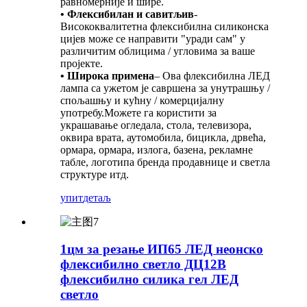
равномерније и шире.
• Флексибилан и савитљив
-
Висококвалитетна флексибилна силиконска
цијев може се направити "уради сам" у
различитим облицима / угловима за ваше
пројекте.
• Широка примена
– Ова флексибилна ЛЕД
лампа са ужетом је савршена за унутрашњу /
спољашњу и кућну / комерцијалну
употребу.Можете га користити за
украшавање огледала, стола, телевизора,
оквира врата, аутомобила, бицикла, дрвећа,
ормара, ормара, излога, базена, рекламне
табле, логотипа бренда продавнице и светла
структуре итд.
упит
детаљ
1цм за резање ИП65 ЛЕД неонско
флексибилно светло ДЦ12В
флексибилно силика гел ЛЕД
светло