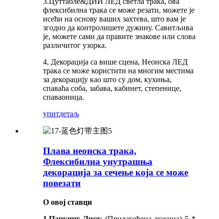
3.Цуттабле&ДИИ ЛЕД светла трака, ова
флексибилна трака се може резати, можете је
исећи на основу ваших захтева, што вам је
згодно да контролишете дужину. Савитљива
је, можете сами да правите знакове или слова
различитог узорка.
4, Декорација са више сцена, Неонска ЛЕД
трака се може користити на многим местима
за декорацију као што су дом, кухиња,
спаваћа соба, забава, кабинет, степенице,
спаваоница.
упит
детаљ
Плава неонска трака,
Флексибилна унутрашња
декорација за сечење која се може
повезати
О овој ставци
1.Пацкинг Лист
: (Прилагођена дужина) 5 *