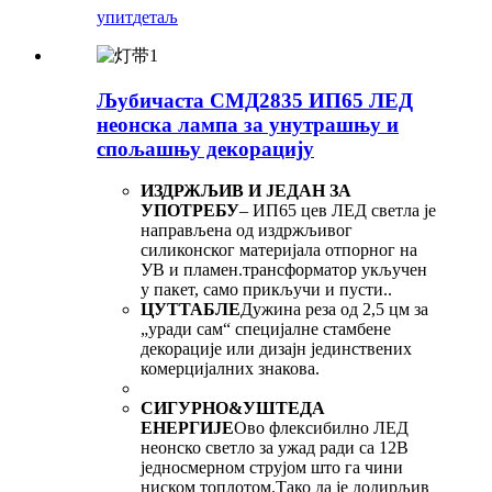
упит
детаљ
Љубичаста СМД2835 ИП65 ЛЕД
неонска лампа за унутрашњу и
спољашњу декорацију
ИЗДРЖЉИВ И ЈЕДАН ЗА
УПОТРЕБУ
– ИП65 цев ЛЕД светла је
направљена од издржљивог
силиконског материјала отпорног на
УВ и пламен.трансформатор укључен
у пакет, само прикључи и пусти..
ЦУТТАБЛЕ
Дужина реза од 2,5 цм за
„уради сам“ специјалне стамбене
декорације или дизајн јединствених
комерцијалних знакова.
СИГУРНО&УШТЕДА
ЕНЕРГИЈЕ
Ово флексибилно ЛЕД
неонско светло за ужад ради са 12В
једносмерном струјом што га чини
ниском топлотом.Тако да је додирљив