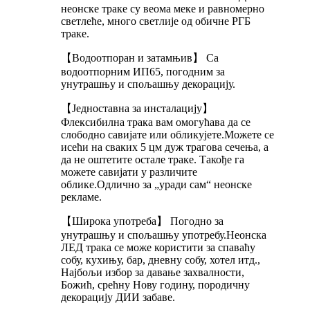
неонске траке су веома меке и равномерно
светлеће, много светлије од обичне РГБ
траке.
【Водоотпоран и затамњив】 Са
водоотпорним ИП65, погодним за
унутрашњу и спољашњу декорацију.
【Једноставна за инсталацију】
Флексибилна трака вам омогућава да се
слободно савијате или обликујете.Можете се
исећи на сваких 5 цм дуж трагова сечења, а
да не оштетите остале траке. Такође га
можете савијати у различите
облике.Одлично за „уради сам“ неонске
рекламе.
【Широка употреба】 Погодно за
унутрашњу и спољашњу употребу.Неонска
ЛЕД трака се може користити за спаваћу
собу, кухињу, бар, дневну собу, хотел итд.,
Најбољи избор за давање захвалности,
Божић, срећну Нову годину, породичну
декорацију ДИИ забаве.