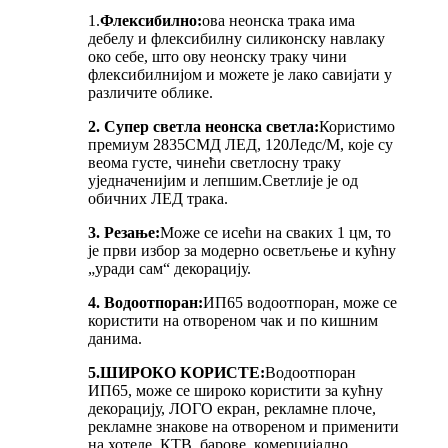
1.
Флексибилно:
ова неонска трака има
дебелу и флексибилну силиконску навлаку
око себе, што ову неонску траку чини
флексибилнијом и можете је лако савијати у
различите облике.
2. Супер светла неонска светла:
Користимо
премиум 2835СМД ЛЕД, 120Ледс/М, које су
веома густе, чинећи светлосну траку
уједначенијим и лепшим.Светлије је од
обичних ЛЕД трака.
3. Резање:
Може се исећи на сваких 1 цм, то
је први избор за модерно осветљење и кућну
„уради сам“ декорацију.
4. Водоотпоран:
ИП65 водоотпоран, може се
користити на отвореном чак и по кишним
данима.
5.
ШИРОКО КОРИСТЕ:
Водоотпоран
ИП65, може се широко користити за кућну
декорацију, ЛОГО екран, рекламне плоче,
рекламне знакове на отвореном и применити
на хотеле, КТВ, барове, комерцијално