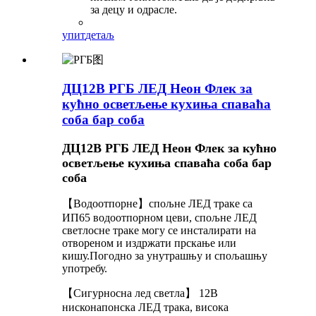
за децу и одрасле.
упит
детаљ
ДЦ12В РГБ ЛЕД Неон Флек за
кућно осветљење кухиња спаваћа
соба бар соба
ДЦ12В РГБ ЛЕД Неон Флек за кућно
осветљење кухиња спаваћа соба бар
соба
【Водоотпорне】спољне ЛЕД траке са
ИП65 водоотпорном цеви, спољне ЛЕД
светлосне траке могу се инсталирати на
отвореном и издржати прскање или
кишу.Погодно за унутрашњу и спољашњу
употребу.
【Сигурносна лед светла】 12В
нисконапонска ЛЕД трака, висока