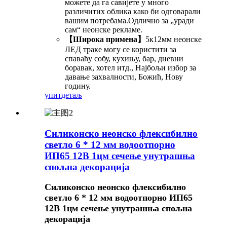
можете да га савијете у много
различитих облика како би одговарали
вашим потребама.Одлично за „уради
сам“ неонске рекламе.
【Широка примена】
5к12мм неонске
ЛЕД траке могу се користити за
спаваћу собу, кухињу, бар, дневни
боравак, хотел итд., Најбољи избор за
давање захвалности, Божић, Нову
годину.
упит
детаљ
Силиконско неонско флексибилно
светло 6 * 12 мм водоотпорно
ИП65 12В 1цм сечење унутрашња
спољна декорација
Силиконско неонско флексибилно
светло 6 * 12 мм водоотпорно ИП65
12В 1цм сечење унутрашња спољна
декорација