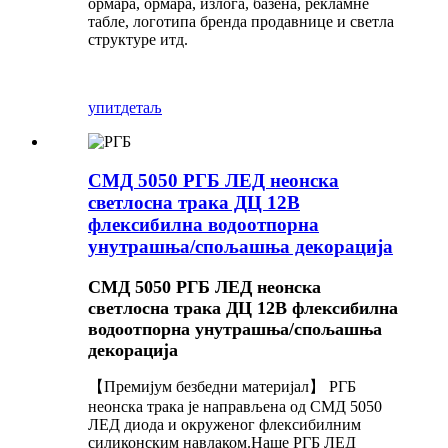
ормара, ормара, излога, базена, рекламне
табле, логотипа бренда продавнице и светла
структуре итд.
упит
детаљ
СМД 5050 РГБ ЛЕД неонска
светлосна трака ДЦ 12В
флексибилна водоотпорна
унутрашња/спољашња декорација
СМД 5050 РГБ ЛЕД неонска
светлосна трака ДЦ 12В флексибилна
водоотпорна унутрашња/спољашња
декорација
【Премијум безбедни материјал】 РГБ
неонска трака је направљена од СМД 5050
ЛЕД диода и окруженог флексибилним
силиконским навлаком.Наше РГБ ЛЕД