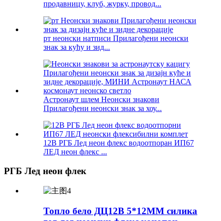
продавницу, клуб, журку, провод...
рт неонски натписи Прилагођени неонски
знак за кућу и зид...
Астронаут шлем Неонски знакови
Прилагођени неонски знак за хоу...
12В РГБ Лед неон флекс водоотпоран ИП67
ЛЕД неон флекс ...
РГБ Лед неон флек
Топло бело ДЦ12В 5*12ММ силика