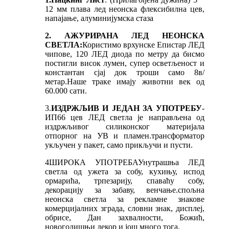
12 мм плава лед неонска флексибилна цев,
напајање, алуминијумска стаза
2. АЖУРИРАНА ЛЕД НЕОНСКА
СВЕТЛА:
Користимо врхунске Епистар ЛЕД
чипове, 120 ЛЕД диода по метру да бисмо
постигли висок лумен, супер осветљеност и
константан сјај док троши само 8в/
метар.Наше траке имају животни век од
60.000 сати.
3.
ИЗДРЖЉИВ И ЈЕДАН ЗА УПОТРЕБУ
-
ИП66 цев ЛЕД светла је направљена од
издржљивог силиконског материјала
отпорног на УВ и пламен.трансформатор
укључен у пакет, само прикључи и пусти.
4
ШИРОКА УПОТРЕБА
Унутрашња ЛЕД
светла од ужета за собу, кухињу, испод
ормарића, трпезарију, спаваћу собу,
декорацију за забаву, венчање.спољна
неонска светла за рекламне знакове
комерцијалних зграда, словни знак, дисплеј,
обрисе, Дан захвалности, Божић,
новогодишњи декор и још много тога.