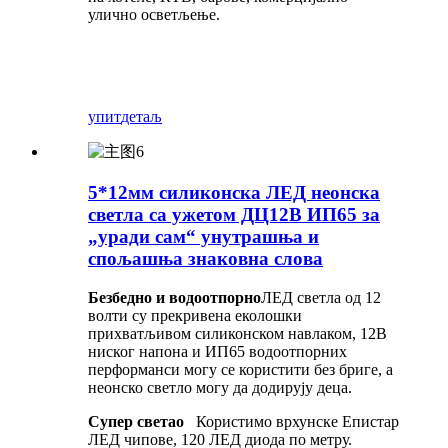
улично осветљење.
упит
детаљ
5*12мм силиконска ЛЕД неонска
светла са ужетом ДЦ12В ИП65 за
„уради сам“ унутрашња и
спољашња знаковна слова
Безбедно и водоотпорно
ЛЕД светла од 12
волти су прекривена еколошки
прихватљивом силиконском навлаком, 12В
ниског напона и ИП65 водоотпорних
перформанси могу се користити без бриге, а
неонско светло могу да додирују деца.
Супер светао
Користимо врхунске Епистар
ЛЕД чипове, 120 ЛЕД диода по метру.