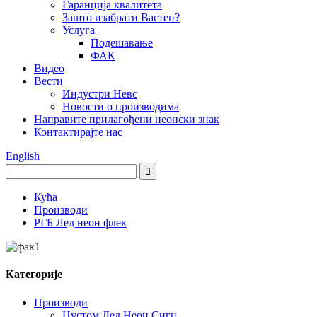
Гаранција квалитета
Зашто изабрати Вастен?
Услуга
Подешавање
ФАК
Видео
Вести
Индустри Невс
Новости о производима
Направите прилагођени неонски знак
Контактирајте нас
English
Кућа
Производи
РГБ Лед неон флек
Категорије
Производи
Цустом Лед Неон Сигн