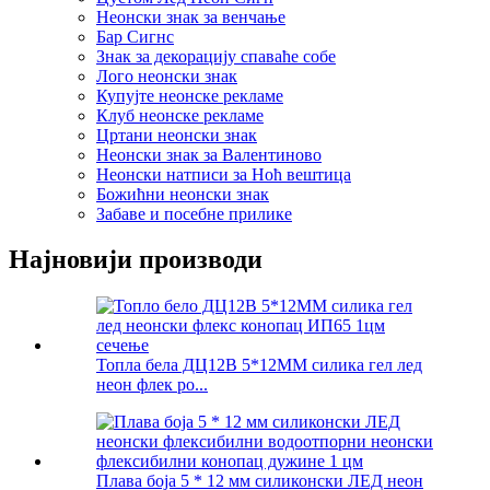
Неонски знак за венчање
Бар Сигнс
Знак за декорацију спаваће собе
Лого неонски знак
Купујте неонске рекламе
Клуб неонске рекламе
Цртани неонски знак
Неонски знак за Валентиново
Неонски натписи за Ноћ вештица
Божићни неонски знак
Забаве и посебне прилике
Најновији производи
Топла бела ДЦ12В 5*12ММ силика гел лед
неон флек ро...
Плава боја 5 * 12 мм силиконски ЛЕД неон