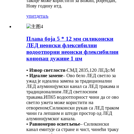
такође може користити за Божић, рођендан,
Нову годину итд.
упит
детаљ
Плава боја 5 * 12 мм силиконски
ЛЕД неонски флексибилни
водоотпорни неонски флексибилни
конопац дужине 1 цм
• Извор светлости
-
СМД 2835,120 ЛЕДс/М
• Идеалне замене
– Ово бело ЛЕД светло за
ужад је идеална замена за традиционални
ЛЕД алуминијумски канал са ЛЕД тракама и
традиционалним ЛЕД светлосним
тракама.ИП65 водоотпорност чини да се ово
светло ужета може користити на
отвореном;Силиконски рукав са ЛЕД траком
чини га лепшим и штеди простор од ЛЕД
алуминијумског канала.
• Равномерно осветљење
– Силиконски
канал емитује са стране и чист, чинећи траку