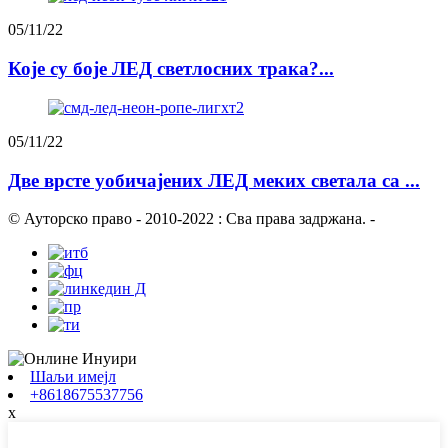
05/11/22
Које су боје ЛЕД светлосних трака?...
05/11/22
Две врсте уобичајених ЛЕД меких светала са ...
© Ауторско право - 2010-2022 : Сва права задржана.
-
Шаљи имејл
+8618675537756
x