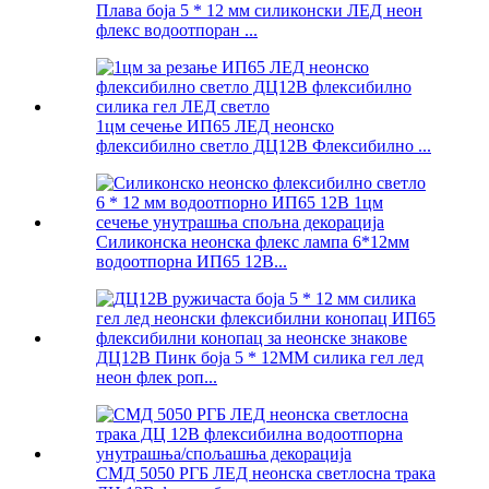
Плава боја 5 * 12 мм силиконски ЛЕД неон
флекс водоотпоран ...
1цм сечење ИП65 ЛЕД неонско
флексибилно светло ДЦ12В Флексибилно ...
Силиконска неонска флекс лампа 6*12мм
водоотпорна ИП65 12В...
ДЦ12В Пинк боја 5 * 12ММ силика гел лед
неон флек роп...
СМД 5050 РГБ ЛЕД неонска светлосна трака