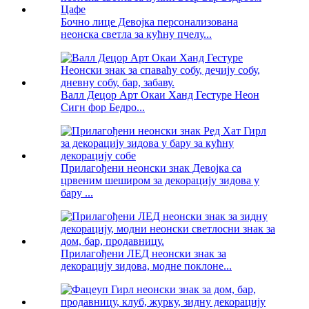
Бочно лице Девојка персонализована
неонска светла за кућну пчелу...
Валл Децор Арт Окаи Ханд Гестуре Неон
Сигн фор Бедро...
Прилагођени неонски знак Девојка са
црвеним шеширом за декорацију зидова у
бару ...
Прилагођени ЛЕД неонски знак за
декорацију зидова, модне поклоне...