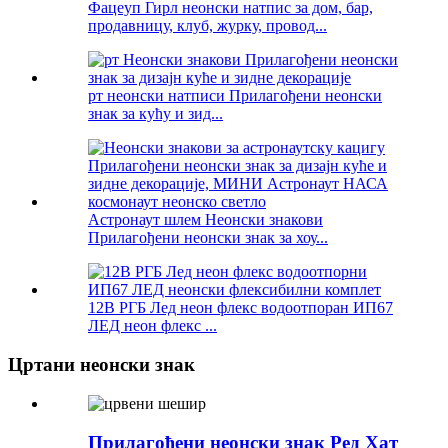
Фацеуп Гирл неонски натпис за дом, бар,
продавницу, клуб, журку, провод...
рт неонски натписи Прилагођени неонски
знак за кућу и зид...
Астронаут шлем Неонски знакови
Прилагођени неонски знак за хоу...
12В РГБ Лед неон флекс водоотпоран ИП67
ЛЕД неон флекс ...
Цртани неонски знак
Прилагођени неонски знак Ред Хат