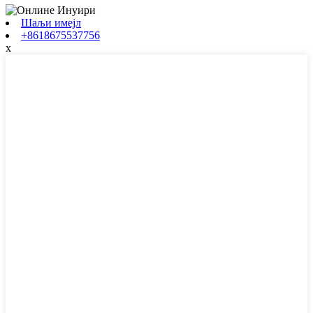
Шаљи имејл
+8618675537756
x