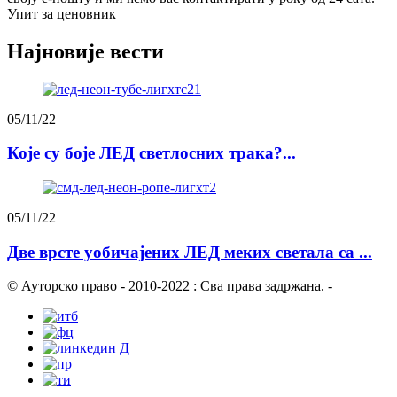
Упит за ценовник
Најновије вести
05/11/22
Које су боје ЛЕД светлосних трака?...
05/11/22
Две врсте уобичајених ЛЕД меких светала са ...
© Ауторско право - 2010-2022 : Сва права задржана.
-