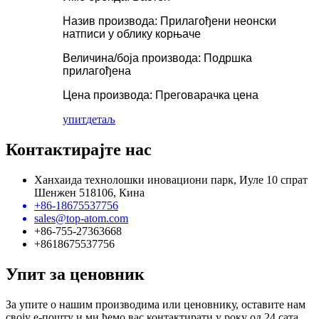
Назив производа: Прилагођени неонски
натписи у облику корњаче
Величина/боја производа: Подршка
прилагођена
Цена производа: Преговарачка цена
упит
детаљ
Контактирајте нас
Ханхаида технолошки иновациони парк, Иуле 10 спрат
Шенжен 518106, Кина
+86-18675537756
sales@top-atom.com
+86-755-27363668
+8618675537756
Упит за ценовник
За упите о нашим производима или ценовнику, оставите нам
своју е-пошту и ми ћемо вас контактирати у року од 24 сата.