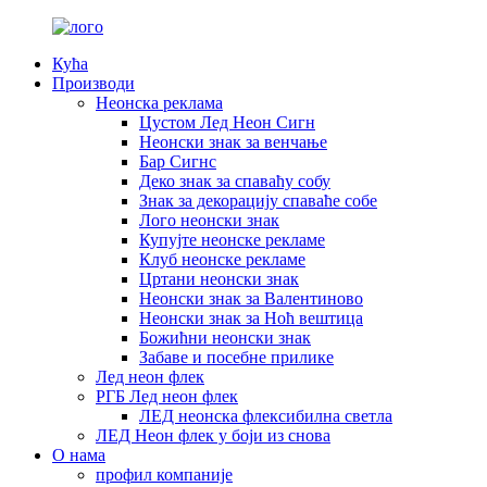
Кућа
Производи
Неонска реклама
Цустом Лед Неон Сигн
Неонски знак за венчање
Бар Сигнс
Деко знак за спаваћу собу
Знак за декорацију спаваће собе
Лого неонски знак
Купујте неонске рекламе
Клуб неонске рекламе
Цртани неонски знак
Неонски знак за Валентиново
Неонски знак за Ноћ вештица
Божићни неонски знак
Забаве и посебне прилике
Лед неон флек
РГБ Лед неон флек
ЛЕД неонска флексибилна светла
ЛЕД Неон флек у боји из снова
О нама
профил компаније