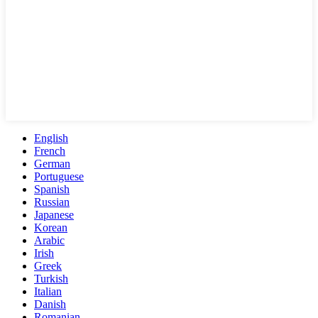
English
French
German
Portuguese
Spanish
Russian
Japanese
Korean
Arabic
Irish
Greek
Turkish
Italian
Danish
Romanian