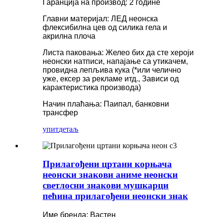
Гаранција на производ: 2 године
Главни материјал: ЛЕД неонска
флексибилна цев од силика гела и
акрилна плоча
Листа паковања: Желео бих да сте хероји
неонски натписи, напајање са утикачем,
провидна лепљива кука (*или челично
уже, ексер за рекламе итд., Зависи од
карактеристика производа)
Начин плаћања: Паипал, банковни
трансфер
упит
детаљ
Прилагођени цртани корњача
неонски знакови аниме неонски
светлосни знакови мушкарци
пећина прилагођени неонски знак
Име бренда: Вастен