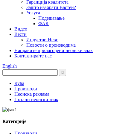
Гаранција квалитета
Зашто изабрати Вастен?
Услуга
Подешавање
ФАК
Видео
Вести
Индустри Невс
Новости о производима
Направите прилагођени неонски знак
Контактирајте нас
English
Кућа
Производи
Неонска реклама
Цртани неонски знак
Категорије
Производи