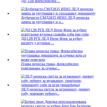
ДЦ 12В флексибилна ...
Љубичаста СМД2835 ИП65 ЛЕД неонска
лампа за унутрашњу и о...
ДЦ12В РГБ ЛЕД Неон Флек за кућну
расвету у кухињи ...
Плава неонска трака, флексибилно
повезивање за сечење...
ЛЕД неонска светла за играоницу, дневну
собу, човекову пећину...