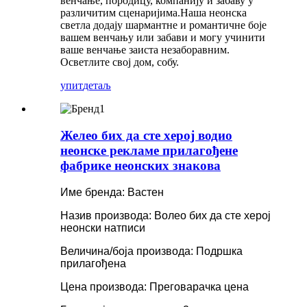
венчање, породицу, компанију и забаву у
различитим сценаријима.Наша неонска
светла додају шармантне и романтичне боје
вашем венчању или забави и могу учинити
ваше венчање заиста незаборавним.
Осветлите свој дом, собу.
упит
детаљ
Желео бих да сте херој водио
неонске рекламе прилагођене
фабрике неонских знакова
Име бренда: Вастен
Назив производа: Волео бих да сте херој
неонски натписи
Величина/боја производа: Подршка
прилагођена
Цена производа: Преговарачка цена