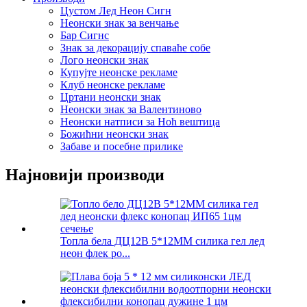
Цустом Лед Неон Сигн
Неонски знак за венчање
Бар Сигнс
Знак за декорацију спаваће собе
Лого неонски знак
Купујте неонске рекламе
Клуб неонске рекламе
Цртани неонски знак
Неонски знак за Валентиново
Неонски натписи за Ноћ вештица
Божићни неонски знак
Забаве и посебне прилике
Најновији производи
Топла бела ДЦ12В 5*12ММ силика гел лед
неон флек ро...