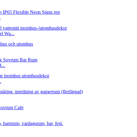
.
l Wa...
...
.