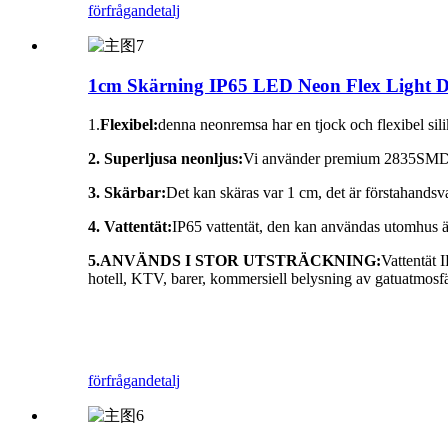
förfrågan
detalj
1cm Skärning IP65 LED Neon Flex Light DC
1.
Flexibel:
denna neonremsa har en tjock och flexibel sili
2. Superljusa neonljus:
Vi använder premium 2835SMD LE
3. Skärbar:
Det kan skäras var 1 cm, det är förstahandsv
4. Vattentät:
IP65 vattentät, den kan användas utomhus ä
5.
ANVÄNDS I STOR UTSTRÄCKNING:
Vattentät 
hotell, KTV, barer, kommersiell belysning av gatuatmosfä
förfrågan
detalj