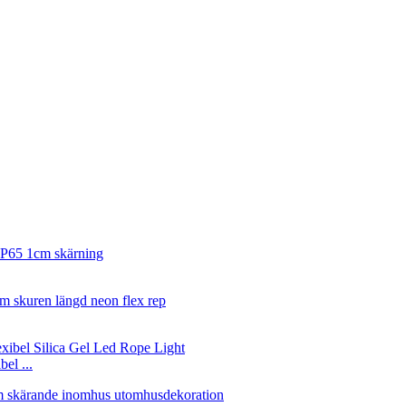
el ...