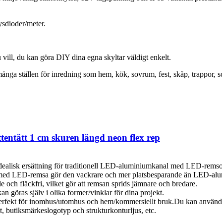
sdioder/meter.
 vill, du kan göra DIY dina egna skyltar väldigt enkelt.
nga ställen för inredning som hem, kök, sovrum, fest, skåp, trappor, 
entätt 1 cm skuren längd neon flex rep
ealisk ersättning för traditionell LED-aluminiumkanal med LED-remsor 
 med LED-remsa gör den vackrare och mer platsbesparande än LED-al
e och fläckfri, vilket gör att remsan sprids jämnare och bredare.
kan göras själv i olika former/vinklar för dina projekt.
rfekt för inomhus/utomhus och hem/kommersiellt bruk.Du kan använda de
lt, butiksmärkeslogotyp och strukturkonturljus, etc.