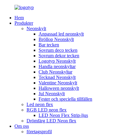
Hem
Produkter
Neonskylt
Anpassad led neonskylt
Bröllop Neonskylt
Bar tecken
Sovrum deco tecken
Sovrum dekor tecken
Logotyp Neonskylt
Handla neonskyltar
Club Neonskyltar
Tecknad Neonskylt
Valentine Neonskylt
Halloween neonskylt
Jul Neonskylt
Fester och speciella tillfällen
Led neon flex
RGB LED neon flex
LED Neon Flex Strip-ljus
Drömfärg LED Neon flex
Om oss
företagsprofil