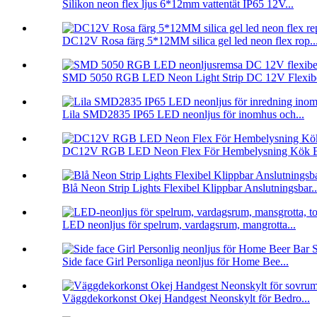
Silikon neon flex ljus 6*12mm vattentät IP65 12V...
DC12V Rosa färg 5*12MM silica gel led neon flex rop..
SMD 5050 RGB LED Neon Light Strip DC 12V Flexibe
Lila SMD2835 IP65 LED neonljus för inomhus och...
DC12V RGB LED Neon Flex För Hembelysning Kök B
Blå Neon Strip Lights Flexibel Klippbar Anslutningsbar..
LED neonljus för spelrum, vardagsrum, mangrotta...
Side face Girl Personliga neonljus för Home Bee...
Väggdekorkonst Okej Handgest Neonskylt för Bedro...