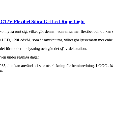
12V Flexibel Silica Gel Led Rope Light
konhylsa runt sig, vilket gör denna neonremsa mer flexibel och du kan en
D, 120Leds/M, som är mycket täta, vilket gör ljusremsan mer enhetli
alet för modern belysning och gör-det-själv-dekoration.
ven under regniga dagar.
IP65, den kan användas i stor utsträckning för heminredning, LOGO-skä
r.