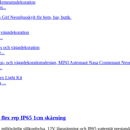
m...
..
...
..
...
flex rep IP65 1cm skärning
n miljövänlig silikonhylsa, 12V lågspänning och IP65 vattentät presta