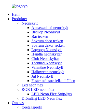
Hem
Produkter
Neonskylt
Anpassad led neonskylt
Bröllop Neonskylt
Bar tecken
Sovrum deco tecken
Sovrum dekor tecken
Logotyp Neonskylt
Handla neonskyltar
Club Neonskyltar
Tecknad Neonskylt
Valentine Neonskylt
Halloween neonskylt
Jul Neonskylt
Fester och speciella tillfällen
Led neon flex
RGB LED neon flex
LED Neon Flex Strip-ljus
Drömfärg LED Neon flex
Om oss
företagsprofil