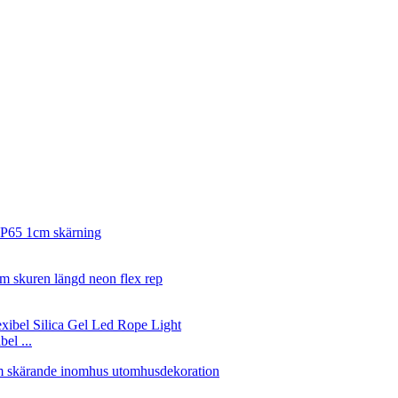
el ...