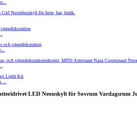
m...
..
...
..
...
atteridrivet LED Neonskylt för Sovrum Vardagsrum Ju