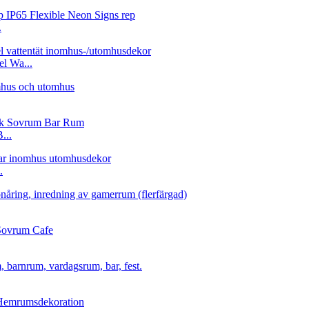
.
l Wa...
...
.