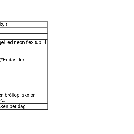
ylt
el led neon flex tub, 4
(*Endast för
, bröllop, skolor,
...
cken per dag