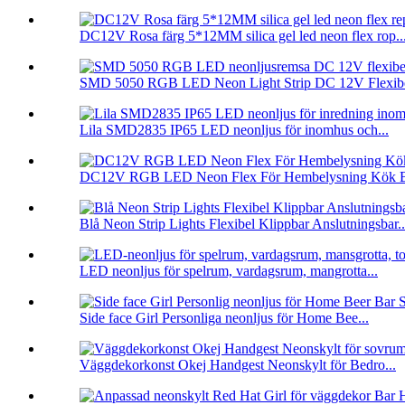
DC12V Rosa färg 5*12MM silica gel led neon flex rop..
SMD 5050 RGB LED Neon Light Strip DC 12V Flexibe
Lila SMD2835 IP65 LED neonljus för inomhus och...
DC12V RGB LED Neon Flex För Hembelysning Kök B
Blå Neon Strip Lights Flexibel Klippbar Anslutningsbar..
LED neonljus för spelrum, vardagsrum, mangrotta...
Side face Girl Personliga neonljus för Home Bee...
Väggdekorkonst Okej Handgest Neonskylt för Bedro...