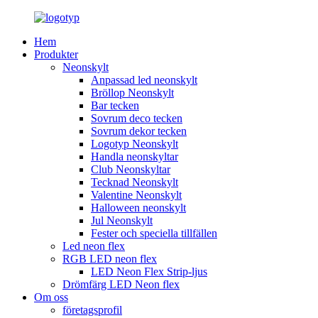
Hem
Produkter
Neonskylt
Anpassad led neonskylt
Bröllop Neonskylt
Bar tecken
Sovrum deco tecken
Sovrum dekor tecken
Logotyp Neonskylt
Handla neonskyltar
Club Neonskyltar
Tecknad Neonskylt
Valentine Neonskylt
Halloween neonskylt
Jul Neonskylt
Fester och speciella tillfällen
Led neon flex
RGB LED neon flex
LED Neon Flex Strip-ljus
Drömfärg LED Neon flex
Om oss
företagsprofil