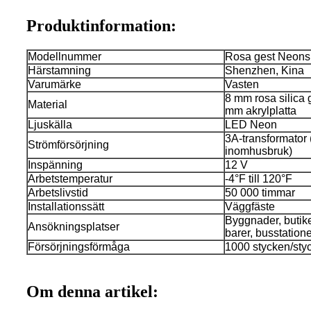
Produktinformation:
Modellnummer
Rosa gest Neonsk
Härstamning
Shenzhen, Kina
Varumärke
Vasten
8 mm rosa silica g
Material
mm akrylplatta
Ljuskälla
LED Neon
3A-transformator 
Strömförsörjning
inomhusbruk)
Inspänning
12 V
Arbetstemperatur
-4°F till 120°F
Arbetslivstid
50 000 timmar
Installationssätt
Väggfäste
Byggnader, butiker
Ansökningsplatser
barer, busstationer
Försörjningsförmåga
1000 stycken/sty
Om denna artikel: