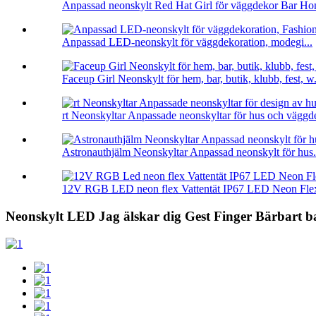
Anpassad neonskylt Red Hat Girl för väggdekor Bar Ho
Anpassad LED-neonskylt för väggdekoration, modegi...
Faceup Girl Neonskylt för hem, bar, butik, klubb, fest, w.
rt Neonskyltar Anpassade neonskyltar för hus och väggde
Astronauthjälm Neonskyltar Anpassad neonskylt för hus.
12V RGB LED neon flex Vattentät IP67 LED Neon Flex 
Neonskylt LED Jag älskar dig Gest Finger Bärbart b