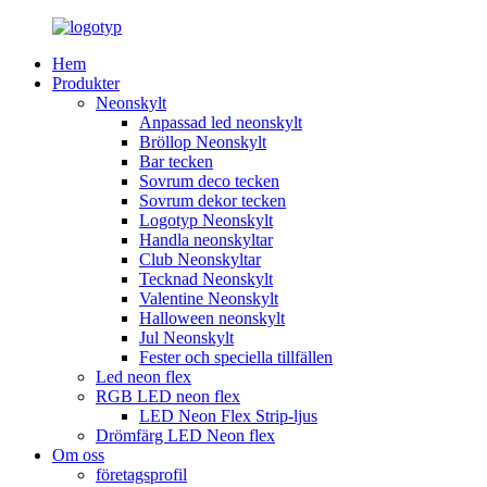
Hem
Produkter
Neonskylt
Anpassad led neonskylt
Bröllop Neonskylt
Bar tecken
Sovrum deco tecken
Sovrum dekor tecken
Logotyp Neonskylt
Handla neonskyltar
Club Neonskyltar
Tecknad Neonskylt
Valentine Neonskylt
Halloween neonskylt
Jul Neonskylt
Fester och speciella tillfällen
Led neon flex
RGB LED neon flex
LED Neon Flex Strip-ljus
Drömfärg LED Neon flex
Om oss
företagsprofil