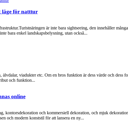
 läge för natttur
frastruktur.Turistnäringen är inte bara sightseeing, den innehåller många
inte bara enkel landskapsbelysning, utan också...
, älvdalar, viadukter etc. Om en bros funktion är dess värde och dess for
ibut och funktion...
nas online
ning, kontorsdekoration och kommersiell dekoration, och mjuk dekoratio
en och modern konststil för att lansera en ny...