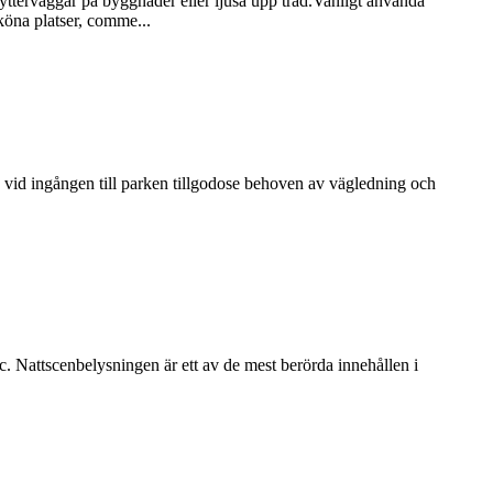
ytterväggar på byggnader eller ljusa upp träd.Vanligt använda
öna platser, comme...
n vid ingången till parken tillgodose behoven av vägledning och
. Nattscenbelysningen är ett av de mest berörda innehållen i