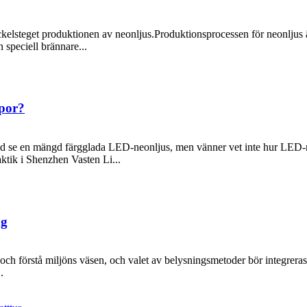
kelsteget produktionen av neonljus.Produktionsprocessen för neonljus är
n speciell brännare...
mpor?
lltid se en mängd färgglada LED-neonljus, men vänner vet inte hur LED-ne
ktik i Shenzhen Vasten Li...
ng
h förstå miljöns väsen, och valet av belysningsmetoder bör integreras 
.