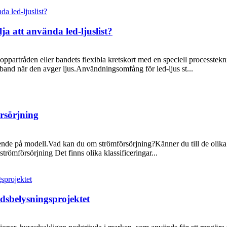
a att använda led-ljuslist?
partråden eller bandets flexibla kretskort med en speciell processtekni
jusband när den avger ljus.Användningsomfång för led-ljus st...
rsörjning
nde på modell.Vad kan du om strömförsörjning?Känner du till de olika
römförsörjning Det finns olika klassificeringar...
dsbelysningsprojektet