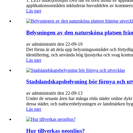
1. LED underjordsljus Den har ett brett utbud av applika
applikationsområden inkluderar huvuddelen av kommersie
Läs mer
Belysningen av den natursköna platsen frä
av administratör den 22-09-19
Det första är att dela upp belysningsområdet och förtydl
identifiering, och använda hög ljusstyrka och svag kontra
Läs mer
Stadslandskapsbelysning bör förnya och ut
av administratör den 22-09-13
Under de senaste åren har många röda städer online dykt 
dessa städer, och nattscenbelysningen av landmärken byggn
Läs mer
Hur tillverkas neonljus?