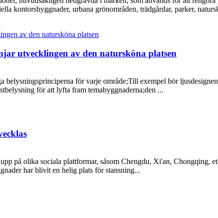
tioner, huvudsakligen nedgrävda i marken, som används för att rengöra 
lla kontorsbyggnader, urbana grönområden, trädgårdar, parker, natursk
mjar utvecklingen av den natursköna platsen
iga belysningsprinciperna för varje område;Till exempel bör ljusdesigne
stbelysning för att lyfta fram temabyggnaderna;den ...
vecklas
upp på olika sociala plattformar, såsom Chengdu, Xi'an, Chongqing, etc
ader har blivit en helig plats för stansning...