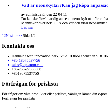
Vad är neonskyltar?Kan jag köpa anpassad
av administratör den 22-04-11
Du kanske förväntar dig att se en neonskylt utanför en b
Människor över hela USA och världen visar neonskyltar i
Läs mer
1
2
Nästa >
>>
Sida 1/2
Kontakta oss
Hanhaida tech innovation park, Yule 10 floor shenzhen 518106
+86-18675537756
sales@top-atom.com
+86-755-27363668
+8618675537756
Förfrågan för prislista
För frågor om våra produkter eller prislista, vänligen lämna din e-post 
Förfrågan för prislista