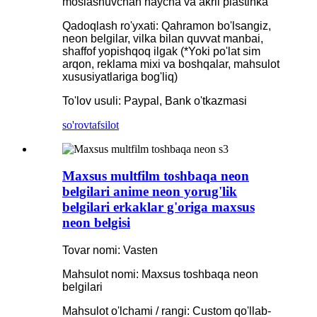
moslashuvchan naycha va akril plastinka
Qadoqlash ro'yxati: Qahramon bo'lsangiz,
neon belgilar, vilka bilan quvvat manbai,
shaffof yopishqoq ilgak (*Yoki po'lat sim
arqon, reklama mixi va boshqalar, mahsulot
xususiyatlariga bog'liq)
To'lov usuli: Paypal, Bank o'tkazmasi
so'rov
tafsilot
Maxsus multfilm toshbaqa neon
belgilari anime neon yorug'lik
belgilari erkaklar g'origa maxsus
neon belgisi
Tovar nomi: Vasten
Mahsulot nomi: Maxsus toshbaqa neon
belgilari
Mahsulot o'lchami / rangi: Custom qo'llab-