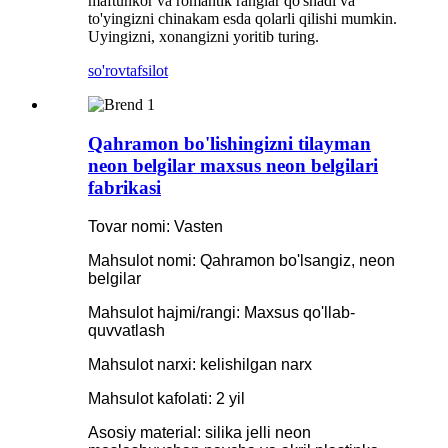
maftunkor va romantik ranglar qo'shadi va
to'yingizni chinakam esda qolarli qilishi mumkin.
Uyingizni, xonangizni yoritib turing.
so'rov
tafsilot
Qahramon bo'lishingizni tilayman
neon belgilar maxsus neon belgilari
fabrikasi
Tovar nomi: Vasten
Mahsulot nomi: Qahramon bo'lsangiz, neon
belgilar
Mahsulot hajmi/rangi: Maxsus qo'llab-
quvvatlash
Mahsulot narxi: kelishilgan narx
Mahsulot kafolati: 2 yil
Asosiy material: silika jelli neon