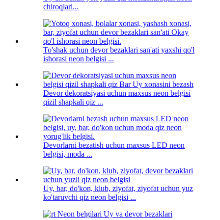
chiroqlari...
To'shak uchun devor bezaklari san'ati yaxshi qo'l
ishorasi neon belgisi ...
Devor dekoratsiyasi uchun maxsus neon belgisi
qizil shapkali qiz ...
Devorlarni bezatish uchun maxsus LED neon
belgisi, moda ...
Uy, bar, do'kon, klub, ziyofat, ziyofat uchun yuz
ko'taruvchi qiz neon belgisi ...