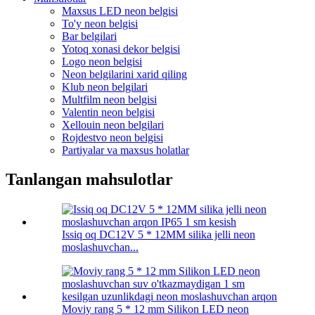
Maxsus LED neon belgisi
To'y neon belgisi
Bar belgilari
Yotoq xonasi dekor belgisi
Logo neon belgisi
Neon belgilarini xarid qiling
Klub neon belgilari
Multfilm neon belgisi
Valentin neon belgisi
Xellouin neon belgilari
Rojdestvo neon belgisi
Partiyalar va maxsus holatlar
Tanlangan mahsulotlar
Issiq oq DC12V 5 * 12MM silika jelli neon
moslashuvchan...
Moviy rang 5 * 12 mm Silikon LED neon