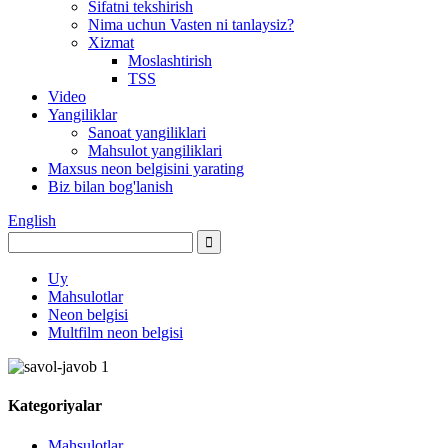
Sifatni tekshirish
Nima uchun Vasten ni tanlaysiz?
Xizmat
Moslashtirish
TSS
Video
Yangiliklar
Sanoat yangiliklari
Mahsulot yangiliklari
Maxsus neon belgisini yarating
Biz bilan bog'lanish
English
Uy
Mahsulotlar
Neon belgisi
Multfilm neon belgisi
Kategoriyalar
Mahsulotlar