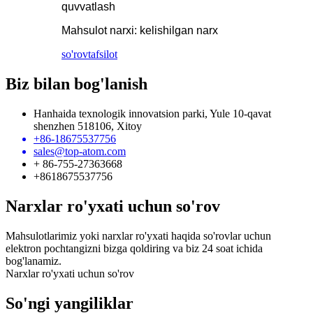
quvvatlash
Mahsulot narxi: kelishilgan narx
so'rov
tafsilot
Biz bilan bog'lanish
Hanhaida texnologik innovatsion parki, Yule 10-qavat
shenzhen 518106, Xitoy
+86-18675537756
sales@top-atom.com
+ 86-755-27363668
+8618675537756
Narxlar ro'yxati uchun so'rov
Mahsulotlarimiz yoki narxlar ro'yxati haqida so'rovlar uchun
elektron pochtangizni bizga qoldiring va biz 24 soat ichida
bog'lanamiz.
Narxlar ro'yxati uchun so'rov
So'ngi yangiliklar