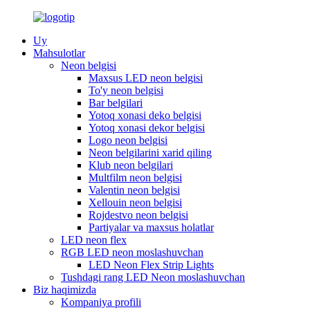
Uy
Mahsulotlar
Neon belgisi
Maxsus LED neon belgisi
To'y neon belgisi
Bar belgilari
Yotoq xonasi deko belgisi
Yotoq xonasi dekor belgisi
Logo neon belgisi
Neon belgilarini xarid qiling
Klub neon belgilari
Multfilm neon belgisi
Valentin neon belgisi
Xellouin neon belgisi
Rojdestvo neon belgisi
Partiyalar va maxsus holatlar
LED neon flex
RGB LED neon moslashuvchan
LED Neon Flex Strip Lights
Tushdagi rang LED Neon moslashuvchan
Biz haqimizda
Kompaniya profili