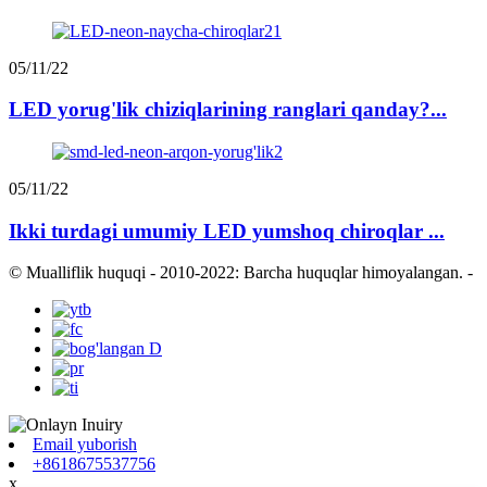
05/11/22
LED yorug'lik chiziqlarining ranglari qanday?...
05/11/22
Ikki turdagi umumiy LED yumshoq chiroqlar ...
© Mualliflik huquqi - 2010-2022: Barcha huquqlar himoyalangan.
-
Email yuborish
+8618675537756
x