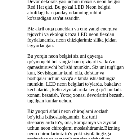
Devor dekoratsiyasi uchun maxsus neon belgisi
Red Hat qizi. Bu go'zal LED Neon belgisi
atrofdagi har qanday odamning ruhini
ko'taradigan san'at asaridir.
Biz akril orqa paneldan va eng yangi energiya
tejovchi va ekologik toza LED neon flexdan
foydalanamiz, neon chiziqlarimiz silika jeldan
tayyorlangan.
Bu yorqin neon belgisi siz uni qayerga
qo'ymoqchi bo'lsangiz ham qiziqarli va ko'zni
qamashtiruvchi bo'lishi mumkin. Siz uni tug'ilgan
kun, Sevishganlar kuni, oila, do'stlar va
boshqalar uchun sovg'a sifatida ishlatishingiz
mumkin. LED neon belgilari to'ylarda, bakalavr
kechalarida, kelin ziyofatlarida keng qo'llaniladi.
xonani bezatish, Yotoq xonasi devorlarini bezash,
tug'ilgan kunlar uchun.
Biz yuqori sifatli neon chiroqlarni sozlash
bo'yicha ixtisoslashganmiz, biz turli
stsenariylarda to'y, oila, kompaniya va ziyofat
uchun neon chiroqlarni moslashtiramiz.Bizning
neon chiroqlarimiz to'y yoki ziyofatingizga