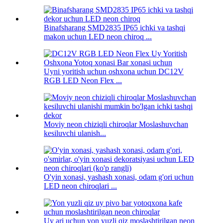
Binafsharang SMD2835 IP65 ichki va tashqi
makon uchun LED neon chiroq ...
Uyni yoritish uchun oshxona uchun DC12V
RGB LED Neon Flex ...
Moviy neon chiziqli chiroqlar Moslashuvchan
kesiluvchi ulanish...
O'yin xonasi, yashash xonasi, odam g'ori uchun
LED neon chiroqlari ...
Uy ari uchun yon yuzli qiz moslashtirilgan neon