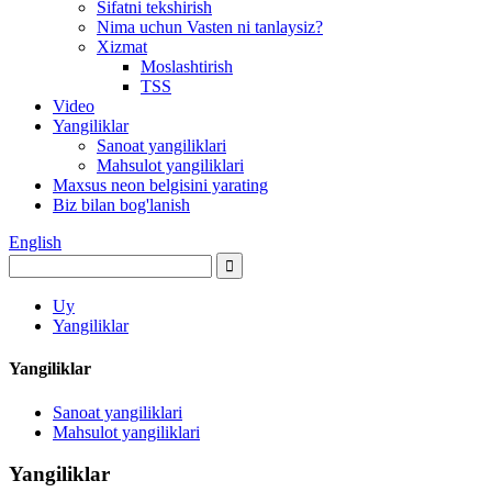
Sifatni tekshirish
Nima uchun Vasten ni tanlaysiz?
Xizmat
Moslashtirish
TSS
Video
Yangiliklar
Sanoat yangiliklari
Mahsulot yangiliklari
Maxsus neon belgisini yarating
Biz bilan bog'lanish
English
Uy
Yangiliklar
Yangiliklar
Sanoat yangiliklari
Mahsulot yangiliklari
Yangiliklar