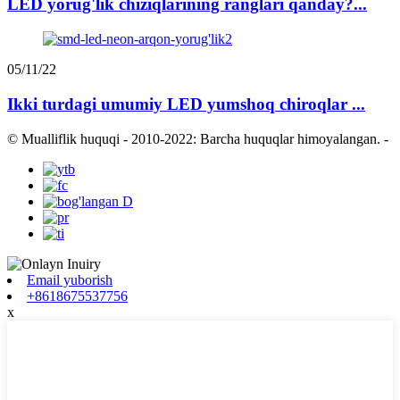
LED yorug'lik chiziqlarining ranglari qanday?...
05/11/22
Ikki turdagi umumiy LED yumshoq chiroqlar ...
© Mualliflik huquqi - 2010-2022: Barcha huquqlar himoyalangan.
-
Email yuborish
+8618675537756
x