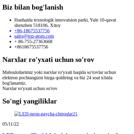
Biz bilan bog'lanish
Hanhaida texnologik innovatsion parki, Yule 10-qavat
shenzhen 518106, Xitoy
+86-18675537756
sales@top-atom.com
+ 86-755-27363668
+8618675537756
Narxlar ro'yxati uchun so'rov
Mahsulotlarimiz yoki narxlar ro'yxati haqida so'rovlar uchun
elektron pochtangizni bizga qoldiring va biz 24 soat ichida
bog'lanamiz.
Narxlar ro'yxati uchun so'rov
So'ngi yangiliklar
05/11/22