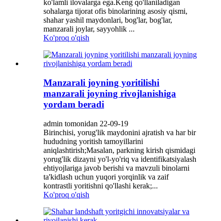
ko'lamli ilovalarga ega.Keng qo'llaniladigan
sohalarga tijorat ofis binolarining asosiy qismi,
shahar yashil maydonlari, bog'lar, bog'lar,
manzarali joylar, sayyohlik ...
Ko'proq o'qish
Manzarali joyning yoritilishi
manzarali joyning rivojlanishiga
yordam beradi
admin tomonidan 22-09-19
Birinchisi, yorug'lik maydonini ajratish va har bir
hududning yoritish tamoyillarini
aniqlashtirish;Masalan, parkning kirish qismidagi
yorug'lik dizayni yo'l-yo'riq va identifikatsiyalash
ehtiyojlariga javob berishi va mavzuli binolarni
ta'kidlash uchun yuqori yorqinlik va zaif
kontrastli yoritishni qo'llashi kerak;...
Ko'proq o'qish