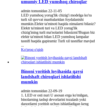
umumiy LED yumshoq chiroqlar
admin tomonidan 22-11-05
LED yumshoq yorug'lik chizig'i modelga ko'ra
turli xil quvvat manbalaridan foydalanishi
mumkin.Elektr ta'minoti haqida nimalarni bilasiz?
Elektr ta'minoti turi va LED yorug'lik
chizig'ining turli ma'nolarini bilasizmi?Bugun biz
elektr ta'minoti bilan LED yumshoq lampalar
tasnifi haqida gapiramiz Turli xil tasniflar mavjud
...
Ko'proq o'qish
Binoni yoritish loyihasida qaysi
landshaft chiroqlari ishlatilishi
mumkin
admin tomonidan 22-09-19
1. LED er osti nuri U asosan erga ko'milgan,
binolarning tashqi devorlarini tozalash yoki
daraxtlarni yoritish uchun ishlatiladigan keng