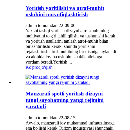
Yoritish yoritilishi va atrof-muhit
uslubini muvofiqlashtirish
admin tomonidan 22-09-06
Yaxshi tashqi yoritish dizayni atrof-muhitning
mohiyatini to'g'ri tahlil qilishi va tushunishi kerak
va yoritish usullarini tanlash atrof-muhit bilan
birlashtirilishi kerak, shunda yoritishni
rejalashtirish atrof-muhitning bir qismiga aylanadi
va alohida loyiha uslubini shakllantirishga
yordam beradi.Yoritish ...
Ko'proq o'qish
Manzarali spotli yoritish dizayni
tungi sayohatning yangi rejimini
yaratadi
admin tomonidan 22-08-15
Avvalo, manzarali joy mukammal infratuzilmaga
ega bo'lishi kerak.Turizm industriyasi shunchaki