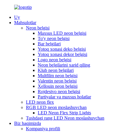
Uy
Mahsulotlar
Neon belgisi
Maxsus LED neon belgisi
To'y neon belgisi
Bar belgilari
Yotoq xonasi deko belgisi
Yotoq xonasi dekor belgisi
Logo neon belgisi
Neon belgilarini xarid qiling
Klub neon belgilari
Multfilm neon belgisi
Valentin neon belgisi
Xellouin neon belgisi
Rojdestvo neon belgisi
Partiyalar va maxsus holatlar
LED neon flex
RGB LED neon moslashuvchan
LED Neon Flex Strip Lights
Tushdagi rang LED Neon moslashuvchan
Biz haqimizda
Kompaniya profili