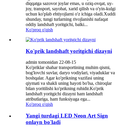
diqqatga sazovor joylar emas, u oziq-ovqat, uy-
joy, transport, sayohat, xarid qilish va o'yin-kulgi
uchun ko'plab ehtiyojlarni o'z ichiga oladi.Xuddi
shunday, tungi turlarning rivojlanishi nafaqat
oddiy landshaft yoritgichi, balki...
Ko'proq o'qish
Ko'prik landshaft yoritgichi dizayni
admin tomonidan 22-08-15
Ko'priklar shahar transportining muhim qismi,
bog'lovchi suvlar, daryo vodiylari, viyaduklar va
boshqalar. Agar ko'prikning vazifasi uning
qiymati va shakli uning hayoti bo'lsa, chiroqlar
bilan yoritilishi ko'prikning ruhidir.Ko'prik
landshaft yoritgichi dizayni ham landshaft
atributlariga, ham funksiyaga ega...
Ko'proq o'qish
Yangi turdagi LED Neon Art Sign
onlayn bo'ladi