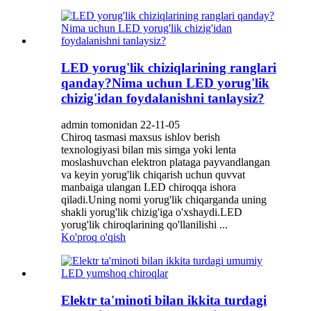
LED yorug'lik chiziqlarining ranglari
qanday?Nima uchun LED yorug'lik
chizig'idan foydalanishni tanlaysiz?
admin tomonidan 22-11-05
Chiroq tasmasi maxsus ishlov berish
texnologiyasi bilan mis simga yoki lenta
moslashuvchan elektron plataga payvandlangan
va keyin yorug'lik chiqarish uchun quvvat
manbaiga ulangan LED chiroqqa ishora
qiladi.Uning nomi yorug'lik chiqarganda uning
shakli yorug'lik chizig'iga o'xshaydi.LED
yorug'lik chiroqlarining qo'llanilishi ...
Ko'proq o'qish
Elektr ta'minoti bilan ikkita turdagi