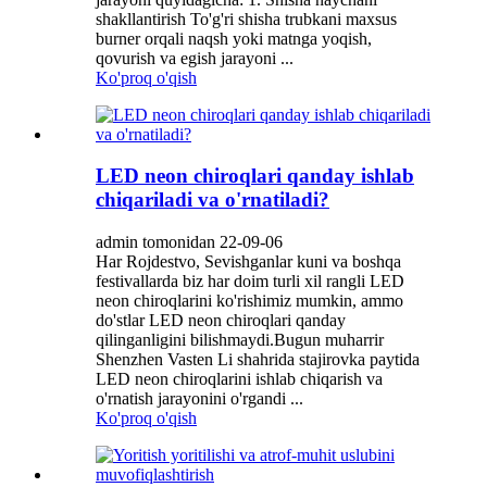
shakllantirish To'g'ri shisha trubkani maxsus
burner orqali naqsh yoki matnga yoqish,
qovurish va egish jarayoni ...
Ko'proq o'qish
LED neon chiroqlari qanday ishlab
chiqariladi va o'rnatiladi?
admin tomonidan 22-09-06
Har Rojdestvo, Sevishganlar kuni va boshqa
festivallarda biz har doim turli xil rangli LED
neon chiroqlarini ko'rishimiz mumkin, ammo
do'stlar LED neon chiroqlari qanday
qilinganligini bilishmaydi.Bugun muharrir
Shenzhen Vasten Li shahrida stajirovka paytida
LED neon chiroqlarini ishlab chiqarish va
o'rnatish jarayonini o'rgandi ...
Ko'proq o'qish