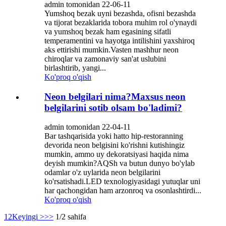
admin tomonidan 22-06-11
Yumshoq bezak uyni bezashda, ofisni bezashda
va tijorat bezaklarida tobora muhim rol o'ynaydi
va yumshoq bezak ham egasining sifatli
temperamentini va hayotga intilishini yaxshiroq
aks ettirishi mumkin.Vasten mashhur neon
chiroqlar va zamonaviy san'at uslubini
birlashtirib, yangi...
Ko'proq o'qish
Neon belgilari nima?Maxsus neon
belgilarini sotib olsam bo'ladimi?
admin tomonidan 22-04-11
Bar tashqarisida yoki hatto hip-restoranning
devorida neon belgisini ko'rishni kutishingiz
mumkin, ammo uy dekoratsiyasi haqida nima
deyish mumkin?AQSh va butun dunyo bo'ylab
odamlar o'z uylarida neon belgilarini
ko'rsatishadi.LED texnologiyasidagi yutuqlar uni
har qachongidan ham arzonroq va osonlashtirdi...
Ko'proq o'qish
1
2
Keyingi >
>>
1/2 sahifa