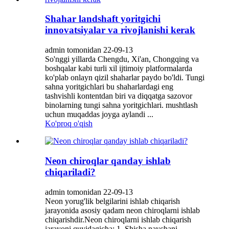
Shahar landshaft yoritgichi
innovatsiyalar va rivojlanishi kerak
admin tomonidan 22-09-13
So'nggi yillarda Chengdu, Xi'an, Chongqing va
boshqalar kabi turli xil ijtimoiy platformalarda
ko'plab onlayn qizil shaharlar paydo bo'ldi. Tungi
sahna yoritgichlari bu shaharlardagi eng
tashvishli kontentdan biri va diqqatga sazovor
binolarning tungi sahna yoritgichlari. mushtlash
uchun muqaddas joyga aylandi ...
Ko'proq o'qish
Neon chiroqlar qanday ishlab
chiqariladi?
admin tomonidan 22-09-13
Neon yorug'lik belgilarini ishlab chiqarish
jarayonida asosiy qadam neon chiroqlarni ishlab
chiqarishdir.Neon chiroqlarni ishlab chiqarish
jarayoni quyidagicha: 1. Shisha naychani