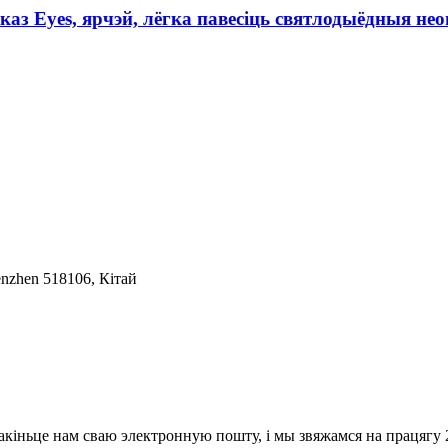
каз Eyes, ярчэй, лёгка павесіць святлодыёдныя н
enzhen 518106, Кітай
акіньце нам сваю электронную пошту, і мы звяжамся на працягу 2