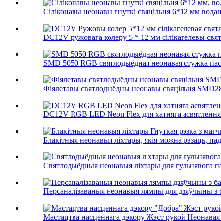
Сіліконавы неонавы гнуткі свяцільня 6*12 мм водан
DC12V ружовага колеру 5 * 12 мм сілікагелевы свя
SMD 5050 RGB святлодыёдная неонавая стужка паста
Фіялетавы святлодыёдны неонавы свяцільня SMD2835
DC12V RGB LED Neon Flex для хатняга асвятлення к
Блакітныя неонавыя ліхтары, якія можна рэзаць, пад
Святлодыёдныя неонавыя ліхтары для гульнявога пак
Персаналізаваныя неонавыя лямпы для дзяўчыны з б
Мастацтва насценнага дэкору Жэст рукой Неонавая 