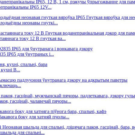
епранікальны IP65 12V...
тлодыёдны неонавы гнуткі...
яннага току 12 В гнуткая ва...
 IP65 для ўнутраных і...
ухні B...
ключаць...
оя, гасцінай, чалавечай пячоры...
акавога боку для хатняй пчолы...
шыльда для спальні...