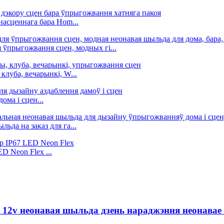
насценнага бара Hom...
 ўпрыгожвання сцен, модных гі...
клуба, вечарынкі, W...
ома і сцен...
да на заказ для га...
 Neon Flex ...
12v неонавая шыльда дзень нараджэння неонавае 