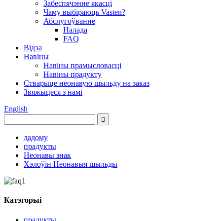
Забеспячэнне якасці
Чаму выбіраюць Vasten?
Абслугоўванне
Налада
FAQ
Відэа
Навіны
Навіны прамысловасці
Навіны прадукту
Стварыце неонавую шыльду на заказ
Звяжыцеся з намі
English
дадому
прадукты
Неонавы знак
Хэлоўін Неонавыя шыльды
Катэгорыі
прадукты