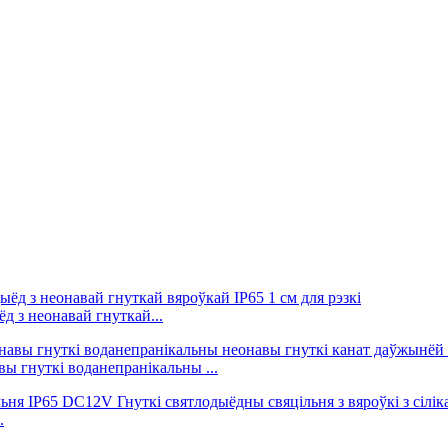
 з неонавай гнуткай...
ы гнуткі воданепранікальны ...
.