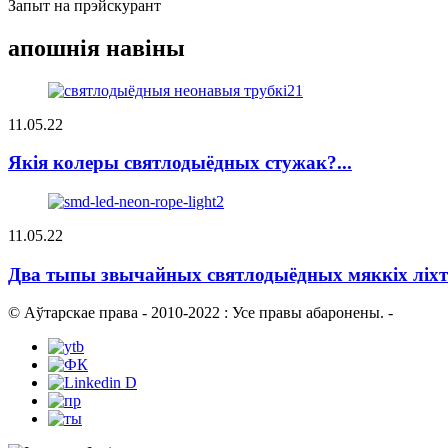
Запыт на прэйскурант
апошнія навіны
11.05.22
Якія колеры святлодыёдных стужак?...
11.05.22
Два тыпы звычайных святлодыёдных мяккіх ліхтар
© Аўтарскае права - 2010-2022 : Усе правы абаронены.
-