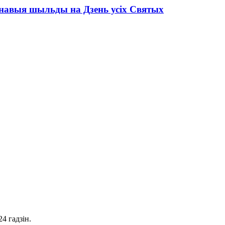
еонавыя шыльды на Дзень усіх Святых
4 гадзін.