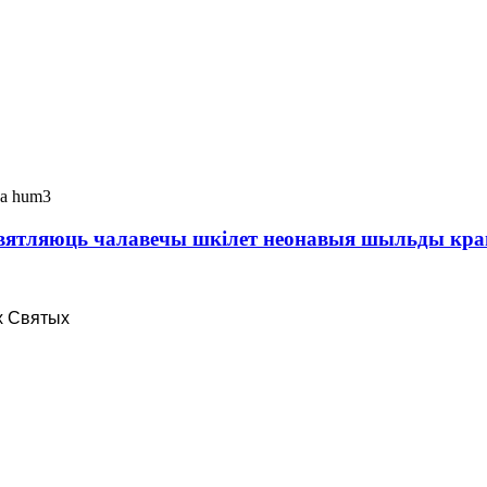
святляюць чалавечы шкілет неонавыя шыльды кр
х Святых