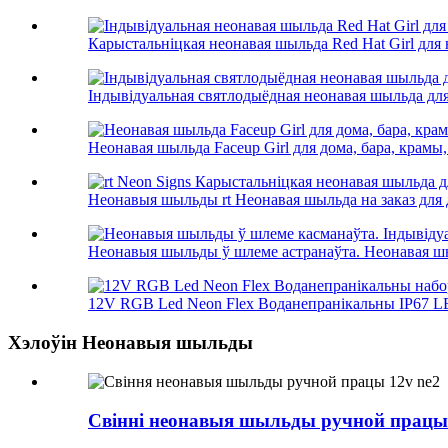
Карыстальніцкая неонавая шыльда Red Hat Girl для 
Індывідуальная святлодыёдная неонавая шыльда для
Неонавая шыльда Faceup Girl для дома, бара, крамы, 
Неонавыя шыльды rt Неонавая шыльда на заказ для д
Неонавыя шыльды ў шлеме астранаўта. Неонавая шыль
12V RGB Led Neon Flex Воданепранікальны IP67 LED
Хэлоўін Неонавыя шыльды
Свінні неонавыя шыльды ручной працы 