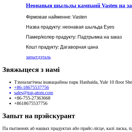
Неонавыя шыльды кампаніі Vasten на за
Фірмовае найменне: Vasten
Назва прадукту: неонавая шыльда Eyes
Памер/колер прадукту: Падтрымка на заказ
Кошт прадукту: Дагаворная цана
запыт
дэталь
Звяжыцеся з намі
Тэхналагічны інавацыйны парк Hanhaida, Yule 10 floor Sh
+86-18675537756
sales@top-atom.com
+86-755-27363668
+8618675537756
Запыт на прэйскурант
Па пытаннях аб нашых прадуктах або прайс-лісце, калі ласка, п