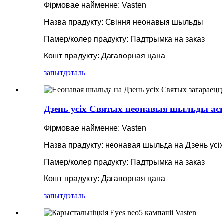
Фірмовае найменне: Vasten
Назва прадукту: Свіння неонавыя шыльды
Памер/колер прадукту: Падтрымка на заказ
Кошт прадукту: Дагаворная цана
запыт
дэталь
Дзень усіх Святых неонавыя шыльды а
Фірмовае найменне: Vasten
Назва прадукту: неонавая шыльда на Дзень усі
Памер/колер прадукту: Падтрымка на заказ
Кошт прадукту: Дагаворная цана
запыт
дэталь