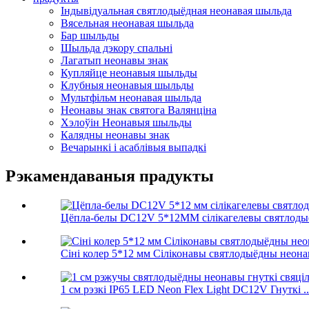
Індывідуальная святлодыёдная неонавая шыльда
Вясельная неонавая шыльда
Бар шыльды
Шыльда дэкору спальні
Лагатып неонавы знак
Купляйце неонавыя шыльды
Клубныя неонавыя шыльды
Мультфільм неонавая шыльда
Неонавы знак святога Валянціна
Хэлоўін Неонавыя шыльды
Калядны неонавы знак
Вечарынкі і асаблівыя выпадкі
Рэкамендаваныя прадукты
Цёпла-белы DC12V 5*12MM сілікагелевы святлодыёд
Сіні колер 5*12 мм Сіліконавы святлодыёдны неонав
1 см рэзкі IP65 LED Neon Flex Light DC12V Гнуткі ..