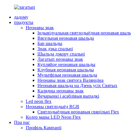
дадому
прадукты
Неонавы знак
Індывідуальная святлодыёдная неонавая шыль
Вясельная неонавая шыльда
Бар шыльды
Знак дэка спальні
Шыльда дэкору спальні
Лагатып неонавы знак
Купляйце неонавыя шыльды
Клубныя неонавыя шыльды
Мультфільм неонавая шыльда
Неонавы знак святога Валянціна
Неонавая шыльда на Дзень усіх Святых
Калядны неонавы знак
Вечарынкі і асаблівыя выпадкі
Led neon flex
Неонавы святлодыёд RGB
Святлодыёдныя неонавыя свяцільні Flex
Колер мары LED Neon Flex
Пра нас
Профіль Кампаніі