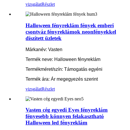
vizsgálat
Részlet
Halloween fényreklám fények emberi
csontváz fényreklámok neonfényekkel
díszített üzletek
Márkanév: Vasten
Termék neve: Halloween fényreklám
Termékméret/szín: Támogatás egyéni
Termék ára: Ár megegyezés szerint
vizsgálat
Részlet
Vasten cég egyedi Eyes fényreklám
fényesebb könnyen felakasztható
Halloween led fényreklám