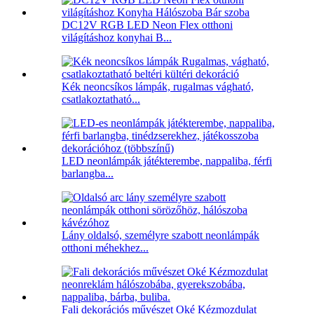
DC12V RGB LED Neon Flex otthoni
világításhoz konyhai B...
Kék neoncsíkos lámpák, rugalmas vágható,
csatlakoztatható...
LED neonlámpák játékterembe, nappaliba, férfi
barlangba...
Lány oldalsó, személyre szabott neonlámpák
otthoni méhekhez...
Fali dekorációs művészet Oké Kézmozdulat