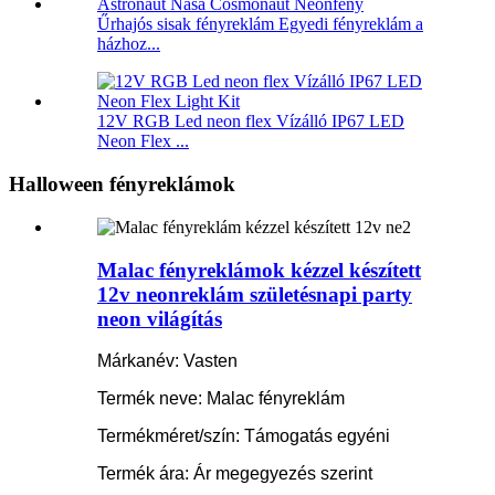
Űrhajós sisak fényreklám Egyedi fényreklám a
házhoz...
12V RGB Led neon flex Vízálló IP67 LED
Neon Flex ...
Halloween fényreklámok
Malac fényreklámok kézzel készített
12v neonreklám születésnapi party
neon világítás
Márkanév: Vasten
Termék neve: Malac fényreklám
Termékméret/szín: Támogatás egyéni
Termék ára: Ár megegyezés szerint