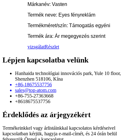
Márkanév: Vasten
Termék neve: Eyes fényreklám
Termékméret/szín: Támogatás egyéni
Termék ára: Ár megegyezés szerint
vizsgálat
Részlet
Lépjen kapcsolatba velünk
Hanhaida technológiai innovációs park, Yule 10 floor,
Shenzhen 518106, Kína
+86-18675537756
sales@top-atom.com
+86-755-27363668
+8618675537756
Érdeklődés az árjegyzékért
Termékeinkkel vagy árlistáinkkal kapcsolatos kérdéseivel
kapcsolatban kérjük, hagyja e-mail-címét, és 24 órán belül
felvesszük Önnel a kapcsolatot.