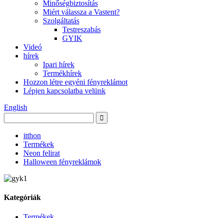
Minőségbiztosítás
Miért válassza a Vastent?
Szolgáltatás
Testreszabás
GYIK
Videó
hírek
Ipari hírek
Termékhírek
Hozzon létre egyéni fényreklámot
Lépjen kapcsolatba velünk
English
itthon
Termékek
Neon felirat
Halloween fényreklámok
Kategóriák
Termékek