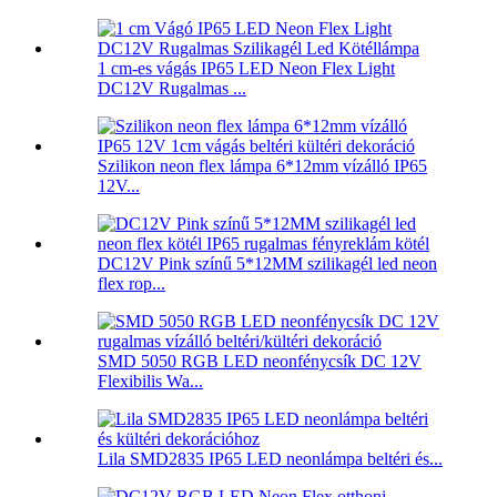
1 cm-es vágás IP65 LED Neon Flex Light
DC12V Rugalmas ...
Szilikon neon flex lámpa 6*12mm vízálló IP65
12V...
DC12V Pink színű 5*12MM szilikagél led neon
flex rop...
SMD 5050 RGB LED neonfénycsík DC 12V
Flexibilis Wa...
Lila SMD2835 IP65 LED neonlámpa beltéri és...