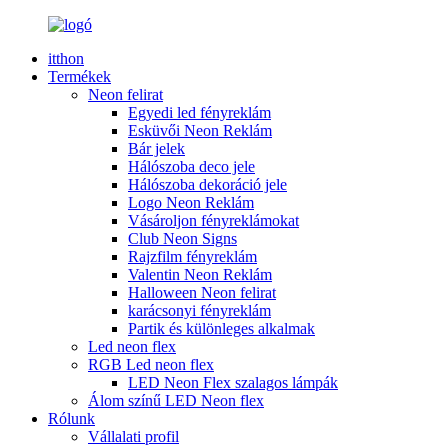
itthon
Termékek
Neon felirat
Egyedi led fényreklám
Esküvői Neon Reklám
Bár jelek
Hálószoba deco jele
Hálószoba dekoráció jele
Logo Neon Reklám
Vásároljon fényreklámokat
Club Neon Signs
Rajzfilm fényreklám
Valentin Neon Reklám
Halloween Neon felirat
karácsonyi fényreklám
Partik és különleges alkalmak
Led neon flex
RGB Led neon flex
LED Neon Flex szalagos lámpák
Álom színű LED Neon flex
Rólunk
Vállalati profil