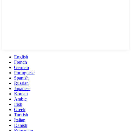
English
French
German
Portuguese
Spanish
Russian
Japanese
Korean
Arabic
Irish
Greek
Turkish
Italian
Danish
Romanian