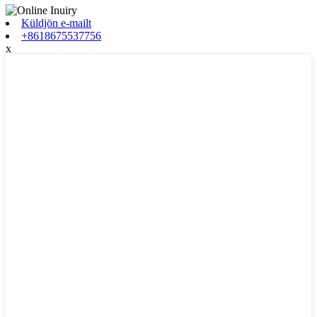
Küldjön e-mailt
+8618675537756
x