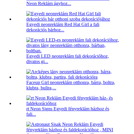
Neon Reklám ágyhoz...
Egyedi neonreklám Red Hat Girl a fali
dekorációs bárhoz...
Egyedi LED neonreklám fali dekorációhoz,
divatos gi...
Faceup Girl neonreklám otthonra, bárra, boltra,
klubra, bulira,...
rt Neon Signs Egyedi fényreklám házhoz és
fali...