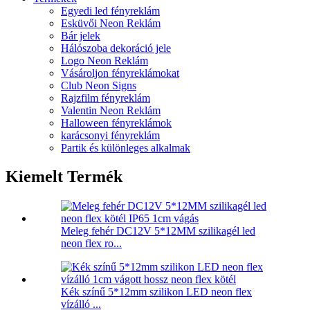
Egyedi led fényreklám
Esküvői Neon Reklám
Bár jelek
Hálószoba dekoráció jele
Logo Neon Reklám
Vásároljon fényreklámokat
Club Neon Signs
Rajzfilm fényreklám
Valentin Neon Reklám
Halloween fényreklámok
karácsonyi fényreklám
Partik és különleges alkalmak
Kiemelt Termék
Meleg fehér DC12V 5*12MM szilikagél led
neon flex ro...
Kék színű 5*12mm szilikon LED neon flex
vízálló ...