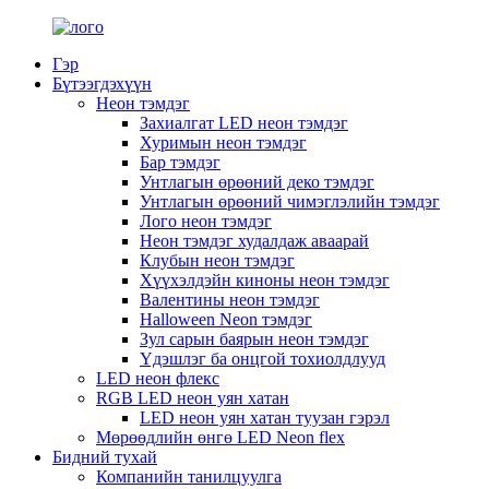
Гэр
Бүтээгдэхүүн
Неон тэмдэг
Захиалгат LED неон тэмдэг
Хуримын неон тэмдэг
Бар тэмдэг
Унтлагын өрөөний деко тэмдэг
Унтлагын өрөөний чимэглэлийн тэмдэг
Лого неон тэмдэг
Неон тэмдэг худалдаж аваарай
Клубын неон тэмдэг
Хүүхэлдэйн киноны неон тэмдэг
Валентины неон тэмдэг
Halloween Neon тэмдэг
Зул сарын баярын неон тэмдэг
Үдэшлэг ба онцгой тохиолдлууд
LED неон флекс
RGB LED неон уян хатан
LED неон уян хатан туузан гэрэл
Мөрөөдлийн өнгө LED Neon flex
Бидний тухай
Компанийн танилцуулга