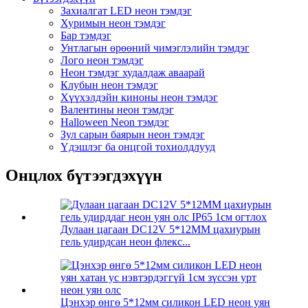
Захиалгат LED неон тэмдэг
Хуримын неон тэмдэг
Бар тэмдэг
Унтлагын өрөөний чимэглэлийн тэмдэг
Лого неон тэмдэг
Неон тэмдэг худалдаж аваарай
Клубын неон тэмдэг
Хүүхэлдэйн киноны неон тэмдэг
Валентины неон тэмдэг
Halloween Neon тэмдэг
Зул сарын баярын неон тэмдэг
Үдэшлэг ба онцгой тохиолдлууд
Онцлох бүтээгдэхүүн
Дулаан цагаан DC12V 5*12MM цахиурын
гель удирдсан неон флекс...
Цэнхэр өнгө 5*12мм силикон LED неон уян