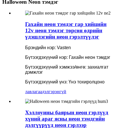
Halloween Neon тэмдэг
Гахайн неон тэмдэг гар хийцийн
12v неон тэмдэг төрсөн өдрийн
үдэшлэгийн неон гэрэлтүүлэг
Брэндийн нэр: Vasten
Бүтээгдэхүүний нэр: Гахайн неон тэмдэг
Бүтээгдэхүүний хэмжээ/өнгө: захиалгат
дэмжлэг
Бүтээгдэхүүний үнэ: Үнэ тохиролцоно
лавлагаа
дэлгэрэнгүй
Хэллоуины баярын неон гэрлүүд
хүний ​​араг ясны неон тэмдгийн
дэлгүүрүүд неон гэрлээр