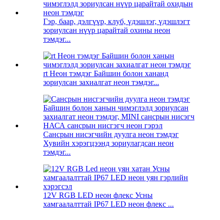
Гэр, баар, дэлгүүр, клуб, үдэшлэг, үдэшлэгт
зориулсан нүүр царайтай охины неон
тэмдэг...
rt Неон тэмдэг Байшин болон хананд
зориулсан захиалгат неон тэмдэг...
Сансрын нисэгчийн дуулга неон тэмдэг
Хувийн хэрэгцээнд зориулагдсан неон
тэмдэг...
12V RGB LED неон флекс Усны
хамгаалалттай IP67 LED неон флекс ...