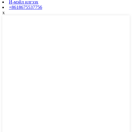
И-мэйл илгээх
+8618675537756
x