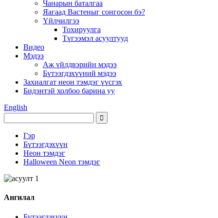
Чанарын баталгаа
Яагаад Вастеныг сонгосон бэ?
Үйлчилгээ
Тохируулга
Түгээмэл асуултууд
Видео
Мэдээ
Аж үйлдвэрийн мэдээ
Бүтээгдэхүүний мэдээ
Захиалгат неон тэмдэг үүсгэх
Бидэнтэй холбоо барина уу
English
Гэр
Бүтээгдэхүүн
Неон тэмдэг
Halloween Neon тэмдэг
Ангилал
Бүтээгдэхүүн