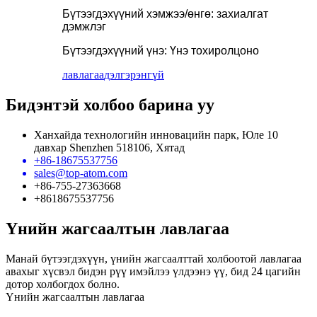
Бүтээгдэхүүний хэмжээ/өнгө: захиалгат
дэмжлэг
Бүтээгдэхүүний үнэ: Үнэ тохиролцоно
лавлагаа
дэлгэрэнгүй
Бидэнтэй холбоо барина уу
Ханхайда технологийн инновацийн парк, Юле 10
давхар Shenzhen 518106, Хятад
+86-18675537756
sales@top-atom.com
+86-755-27363668
+8618675537756
Үнийн жагсаалтын лавлагаа
Манай бүтээгдэхүүн, үнийн жагсаалттай холбоотой лавлагаа
авахыг хүсвэл бидэн рүү имэйлээ үлдээнэ үү, бид 24 цагийн
дотор холбогдох болно.
Үнийн жагсаалтын лавлагаа