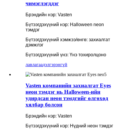
чимэглэгддэг
Брэндийн нэр: Vasten
Бүтээгдэхүүний нэр: Halloween neon
тэмдэг
Бүтээгдэхүүний хэмжээ/өнгө: захиалгат
дэмжлэг
Бүтээгдэхүүний үнэ: Үнэ тохиролцоно
лавлагаа
дэлгэрэнгүй
Vasten компанийн захиалгат Eyes
неон тэмдэг нь Halloween-ийн
удирдсан неон тэмдгийг өлгөхөд
хялбар болсон
Брэндийн нэр: Vasten
Бүтээгдэхүүний нэр: Нүдний неон тэмдэг