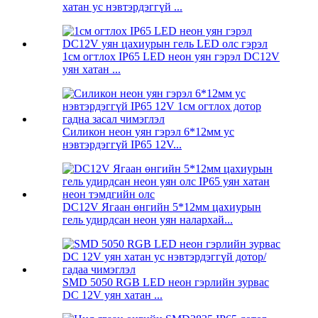
хатан ус нэвтэрдэггүй ...
1см огтлох IP65 LED неон уян гэрэл DC12V
уян хатан ...
Силикон неон уян гэрэл 6*12мм ус
нэвтэрдэггүй IP65 12V...
DC12V Ягаан өнгийн 5*12мм цахиурын
гель удирдсан неон уян налархай...
SMD 5050 RGB LED неон гэрлийн зурвас
DC 12V уян хатан ...