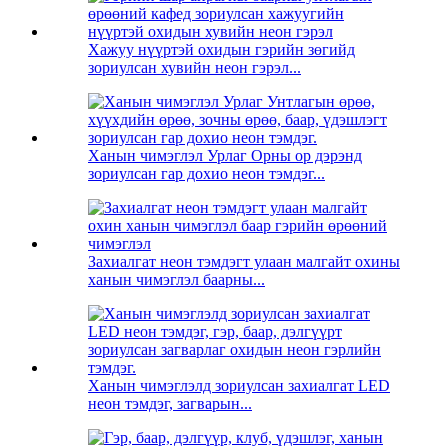
Хажуу нүүртэй охидын гэрийн зөгийд
зориулсан хувийн неон гэрэл...
Ханын чимэглэл Урлаг Орны ор дэрэнд
зориулсан гар дохио неон тэмдэг...
Захиалгат неон тэмдэгт улаан малгайт охины
ханын чимэглэл баарны...
Ханын чимэглэлд зориулсан захиалгат LED
неон тэмдэг, загварын...