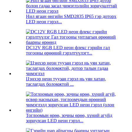
Нил ягаан өнгийн SMD2835 IP65 гэр доторх
LED неон гэрэл...
DC12V RGB LED неон флекс гэрийн гал
тогооны өрөөний гэрэлтүүлэгт...
Цэнхэр неон туузан гэрэл нь уян хатан,
таслагдах боломжтой ...
Тоглоомын өрөө, зочны өрөө, хүний ​​агуйд
зориулсан LED неон гэрэл...