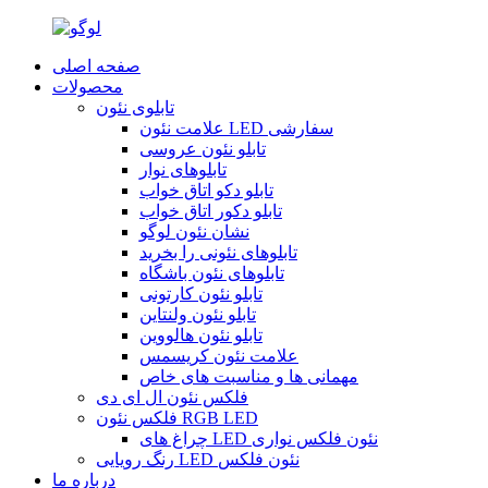
صفحه اصلی
محصولات
تابلوی نئون
علامت نئون LED سفارشی
تابلو نئون عروسی
تابلوهای نوار
تابلو دکو اتاق خواب
تابلو دکور اتاق خواب
نشان نئون لوگو
تابلوهای نئونی را بخرید
تابلوهای نئون باشگاه
تابلو نئون کارتونی
تابلو نئون ولنتاین
تابلو نئون هالووین
علامت نئون کریسمس
مهمانی ها و مناسبت های خاص
فلکس نئون ال ای دی
فلکس نئون RGB LED
چراغ های LED نئون فلکس نواری
رنگ رویایی LED نئون فلکس
درباره ما