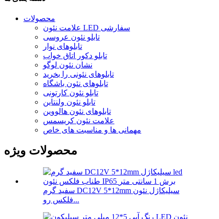
محصولات
علامت نئون LED سفارشی
تابلو نئون عروسی
تابلوهای نوار
تابلو دکور اتاق خواب
نشان نئون لوگو
تابلوهای نئونی را بخرید
تابلوهای نئون باشگاه
تابلو نئون کارتونی
تابلو نئون ولنتاین
تابلوهای نئون هالووین
علامت نئون کریسمس
مهمانی ها و مناسبت های خاص
محصولات ویژه
سفید گرم DC12V 5*12mm سیلیکاژل نئون
فلکس رو...