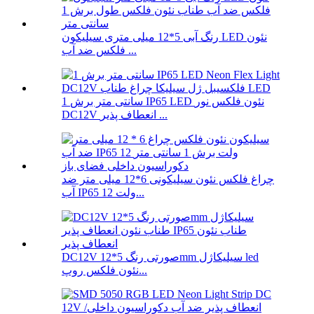
رنگ آبی 5*12 میلی متری سیلیکون LED نئون
فلکس ضد آب ...
1 سانتی متر برش IP65 LED نئون فلکس نور
DC12V انعطاف پذیر ...
چراغ فلکس نئون سیلیکونی 6*12 میلی متر ضد
آب IP65 12 ولت...
DC12V صورتی رنگ 5*12mm سیلیکاژل led
نئون فلکس روپ...