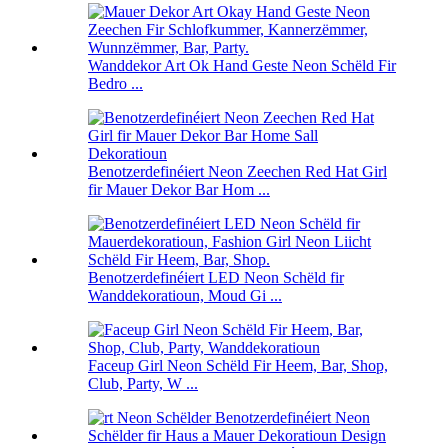
Wanddekor Art Ok Hand Geste Neon Schëld Fir
Bedro ...
Benotzerdefinéiert Neon Zeechen Red Hat Girl
fir Mauer Dekor Bar Hom ...
Benotzerdefinéiert LED Neon Schëld fir
Wanddekoratioun, Moud Gi ...
Faceup Girl Neon Schëld Fir Heem, Bar, Shop,
Club, Party, W ...