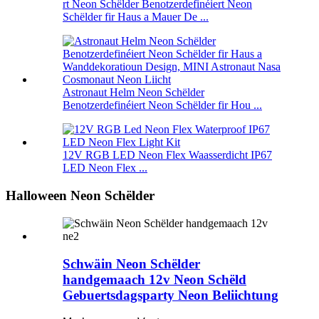
rt Neon Schëlder Benotzerdefinéiert Neon
Schëlder fir Haus a Mauer De ...
Astronaut Helm Neon Schëlder
Benotzerdefinéiert Neon Schëlder fir Hou ...
12V RGB LED Neon Flex Waasserdicht IP67
LED Neon Flex ...
Halloween Neon Schëlder
Schwäin Neon Schëlder
handgemaach 12v Neon Schëld
Gebuertsdagsparty Neon Beliichtung