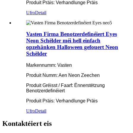
Produit Präis: Verhandlunge Präis
Ufro
Detail
Vasten Firma Benotzerdefinéiert Eyes
Neon Schëlder méi hell einfach
opzehänken Halloween gefouert Neon
Schëlder
Markennumm: Vasten
Produit Numm: Aen Neon Zeechen
Produit Gréisst / Faarf: Ënnerstëtzung
Benotzerdefinéiert
Produit Präis: Verhandlunge Präis
Ufro
Detail
Kontaktéiert eis