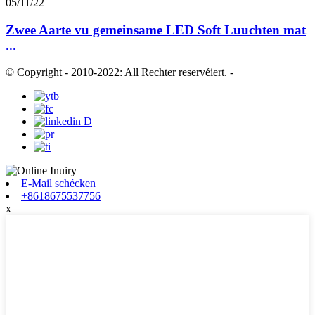
05/11/22
Zwee Aarte vu gemeinsame LED Soft Luuchten mat
...
© Copyright - 2010-2022: All Rechter reservéiert.
-
E-Mail schécken
+8618675537756
x