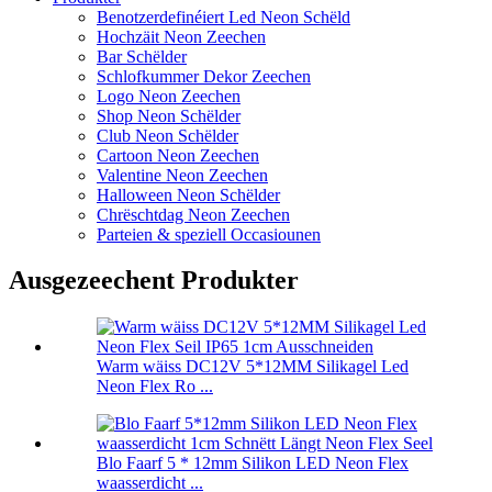
Benotzerdefinéiert Led Neon Schëld
Hochzäit Neon Zeechen
Bar Schëlder
Schlofkummer Dekor Zeechen
Logo Neon Zeechen
Shop Neon Schëlder
Club Neon Schëlder
Cartoon Neon Zeechen
Valentine Neon Zeechen
Halloween Neon Schëlder
Chrëschtdag Neon Zeechen
Parteien & speziell Occasiounen
Ausgezeechent Produkter
Warm wäiss DC12V 5*12MM Silikagel Led
Neon Flex Ro ...
Blo Faarf 5 * 12mm Silikon LED Neon Flex
waasserdicht ...