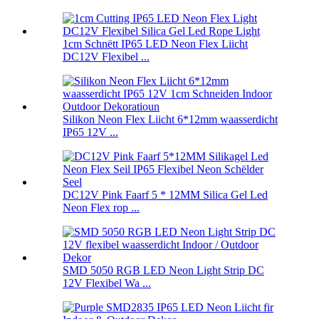
1cm Schnëtt IP65 LED Neon Flex Liicht
DC12V Flexibel ...
Silikon Neon Flex Liicht 6*12mm waasserdicht
IP65 12V ...
DC12V Pink Faarf 5 * 12MM Silica Gel Led
Neon Flex rop ...
SMD 5050 RGB LED Neon Light Strip DC
12V Flexibel Wa ...