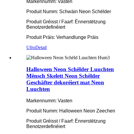
Markennumm: Vasten
Produit Numm: Schwäin Neon Schëlder
Produit Gréisst / Faarf: Ënnerstëtzung
Benotzerdefinéiert
Produit Präis: Verhandlunge Präis
Ufro
Detail
Halloween Neon Schëlder Luuchten
Mënsch Skelett Neon Schëlder
Geschäfter dekoréiert mat Neon
Luuchten
Markennumm: Vasten
Produit Numm: Halloween Neon Zeechen
Produit Gréisst / Faarf: Ënnerstëtzung
Benotzerdefinéiert