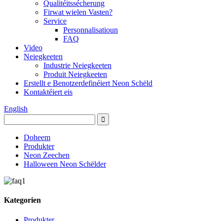
Qualitéitssécherung
Firwat wielen Vasten?
Service
Personnalisatioun
FAQ
Video
Neiegkeeten
Industrie Neiegkeeten
Produit Neiegkeeten
Erstellt e Benotzerdefinéiert Neon Schëld
Kontaktéiert eis
English
Doheem
Produkter
Neon Zeechen
Halloween Neon Schëlder
Kategorien
Produkter