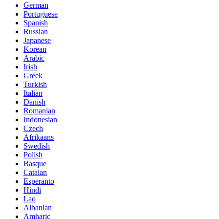
German
Portuguese
Spanish
Russian
Japanese
Korean
Arabic
Irish
Greek
Turkish
Italian
Danish
Romanian
Indonesian
Czech
Afrikaans
Swedish
Polish
Basque
Catalan
Esperanto
Hindi
Lao
Albanian
Amharic