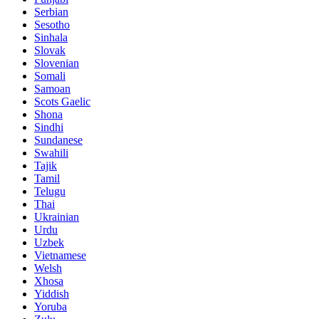
Serbian
Sesotho
Sinhala
Slovak
Slovenian
Somali
Samoan
Scots Gaelic
Shona
Sindhi
Sundanese
Swahili
Tajik
Tamil
Telugu
Thai
Ukrainian
Urdu
Uzbek
Vietnamese
Welsh
Xhosa
Yiddish
Yoruba