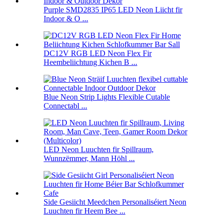
Purple SMD2835 IP65 LED Neon Liicht fir
Indoor & O ...
DC12V RGB LED Neon Flex Fir
Heembeliichtung Kichen B ...
Blue Neon Strip Lights Flexible Cutable
Connectabl ...
LED Neon Luuchten fir Spillraum,
Wunnzëmmer, Mann Höhl ...
Side Gesiicht Meedchen Personaliséiert Neon
Luuchten fir Heem Bee ...