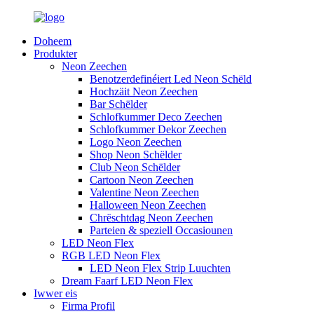
Doheem
Produkter
Neon Zeechen
Benotzerdefinéiert Led Neon Schëld
Hochzäit Neon Zeechen
Bar Schëlder
Schlofkummer Deco Zeechen
Schlofkummer Dekor Zeechen
Logo Neon Zeechen
Shop Neon Schëlder
Club Neon Schëlder
Cartoon Neon Zeechen
Valentine Neon Zeechen
Halloween Neon Zeechen
Chrëschtdag Neon Zeechen
Parteien & speziell Occasiounen
LED Neon Flex
RGB LED Neon Flex
LED Neon Flex Strip Luuchten
Dream Faarf LED Neon Flex
Iwwer eis
Firma Profil