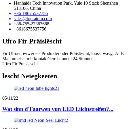
Hanhaida Tech Innovation Park, Yule 10 Stack Shenzhen
518106, China
+86-18675537756
sales@top-atom.com
+86-755-27363668
+8618675537756
Ufro Fir Präislëscht
Fir Ufroen iwwer eis Produkter oder Präislëscht, loosst w.e.g. Är E-
Mail un eis a mir kontaktéiere bannent 24 Stonnen.
Ufro Fir Präislëscht
lescht Neiegkeeten
05/11/22
Wat sinn d'Faarwen vun LED Liichtstreifen?...