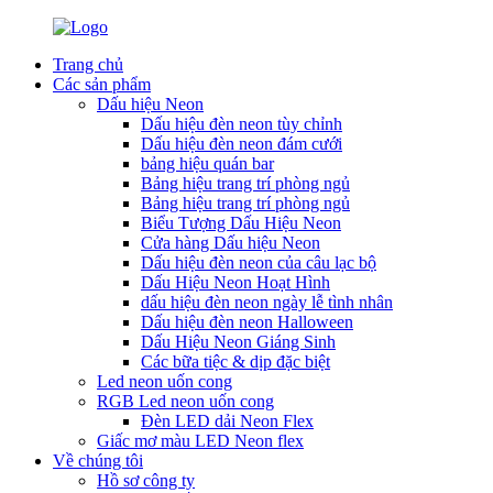
Trang chủ
Các sản phẩm
Dấu hiệu Neon
Dấu hiệu đèn neon tùy chỉnh
Dấu hiệu đèn neon đám cưới
bảng hiệu quán bar
Bảng hiệu trang trí phòng ngủ
Bảng hiệu trang trí phòng ngủ
Biểu Tượng Dấu Hiệu Neon
Cửa hàng Dấu hiệu Neon
Dấu hiệu đèn neon của câu lạc bộ
Dấu Hiệu Neon Hoạt Hình
dấu hiệu đèn neon ngày lễ tình nhân
Dấu hiệu đèn neon Halloween
Dấu Hiệu Neon Giáng Sinh
Các bữa tiệc & dịp đặc biệt
Led neon uốn cong
RGB Led neon uốn cong
Đèn LED dải Neon Flex
Giấc mơ màu LED Neon flex
Về chúng tôi
Hồ sơ công ty