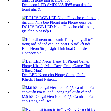
Đèn neon LED SMD2835 IP65 màu tím cho
trong nhà & ...
DC12V RGB LED Neon Flex cho chiếu sáng
gia đình Nhà bếp B...
Blue Neon Strip Light Linh hoạt Cuttable
Connectable...
Đèn LED Neon cho Phòng Game, Phòng
Khách, Hang Người...
Mặt bên Cô gái Đèn Neon được Cá nhân hóa
cho Trang chủ Bee...