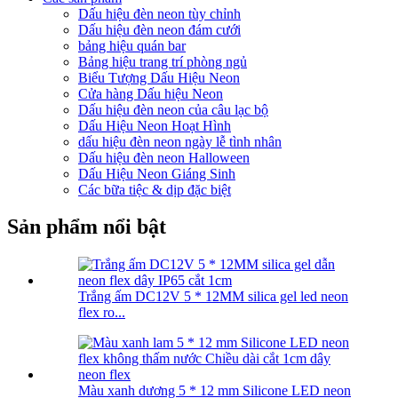
Dấu hiệu đèn neon tùy chỉnh
Dấu hiệu đèn neon đám cưới
bảng hiệu quán bar
Bảng hiệu trang trí phòng ngủ
Biểu Tượng Dấu Hiệu Neon
Cửa hàng Dấu hiệu Neon
Dấu hiệu đèn neon của câu lạc bộ
Dấu Hiệu Neon Hoạt Hình
dấu hiệu đèn neon ngày lễ tình nhân
Dấu hiệu đèn neon Halloween
Dấu Hiệu Neon Giáng Sinh
Các bữa tiệc & dịp đặc biệt
Sản phẩm nổi bật
Trắng ấm DC12V 5 * 12MM silica gel led neon
flex ro...
Màu xanh dương 5 * 12 mm Silicone LED neon