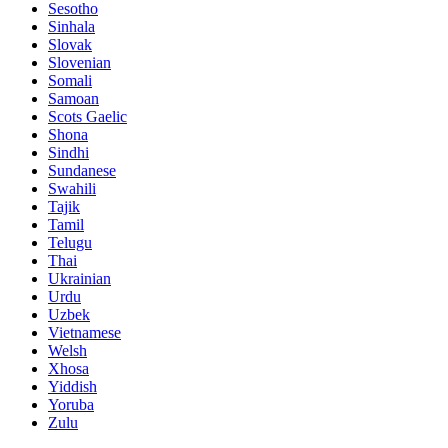
Sesotho
Sinhala
Slovak
Slovenian
Somali
Samoan
Scots Gaelic
Shona
Sindhi
Sundanese
Swahili
Tajik
Tamil
Telugu
Thai
Ukrainian
Urdu
Uzbek
Vietnamese
Welsh
Xhosa
Yiddish
Yoruba
Zulu