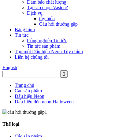
Đảm bảo chất lượng
Tại sao chọn Vasten?
Dịch vụ
tùy biến
Câu hỏi thường gặp
Băng hình
Tin tức
Công nghiệp Tin tức
Tin tức sản phẩm
Tạo một Dấu hiệu Neon Tùy chỉnh
Liên hệ chúng tôi
English
Trang chủ
Các sản phẩm
Dấu hiệu Neon
Dấu hiệu đèn neon Halloween
Thể loại
Các sản phẩm