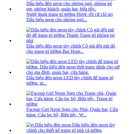
Nghệ thuật trang trí tường Được rồi cử chỉ tay
Dấu hiệu neon cho phòng ngủ...
Dấu hiệu đèn neon tùy chỉnh Cô gái đội mũ đỏ
cho trang trí tường Bar Hom...
Dấu hiệu đèn neon LED tùy chỉnh để trang trí
tường, gi...
Faceup Girl Neon Sign cho Nhà, Quán bar, Cửa
hàng, Câu lạc bộ, Bữa tiệc, W...