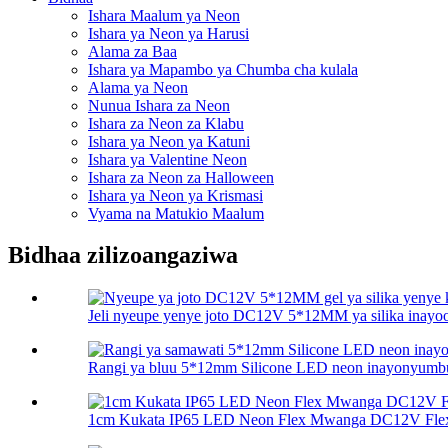
Ishara Maalum ya Neon
Ishara ya Neon ya Harusi
Alama za Baa
Ishara ya Mapambo ya Chumba cha kulala
Alama ya Neon
Nunua Ishara za Neon
Ishara za Neon za Klabu
Ishara ya Neon ya Katuni
Ishara ya Valentine Neon
Ishara za Neon za Halloween
Ishara ya Neon ya Krismasi
Vyama na Matukio Maalum
Bidhaa zilizoangaziwa
Jeli nyeupe yenye joto DC12V 5*12MM ya silika inayoo
Rangi ya bluu 5*12mm Silicone LED neon inayonyumbuli
1cm Kukata IP65 LED Neon Flex Mwanga DC12V Flexib