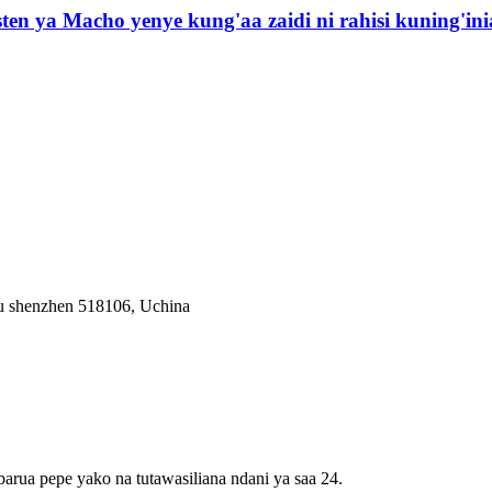
n ya Macho yenye kung'aa zaidi ni rahisi kuning'ini
fu shenzhen 518106, Uchina
barua pepe yako na tutawasiliana ndani ya saa 24.