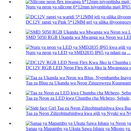
Nuru ya neon ya silicone 6*12mm isiyopitisha maji IP65
DC12V rangi ya Pink 5*12MM gel ya silika iliyoongozw
SMD 5050 RGB Ukanda wa Mwanga wa Neon wa LED D
Nuru ya neon ya LED ya SMD2835 IP65 ya ndani na ...
DC12V RGB LED Neon Flex Kwa Jiko la Mwangaza w
Taa za Bluu za Ukanda wa Neon Zinazoweza Kuunganis
Taa za Neon za LED kwa Chumba cha Mchezo, Sebule,
Taa za Neon Zilizobinafsishwa kwa ajili ya Nyuki wa N
Sanaa ya Mapambo ya Ukuta Sawa Ishara ya Mkono ya 