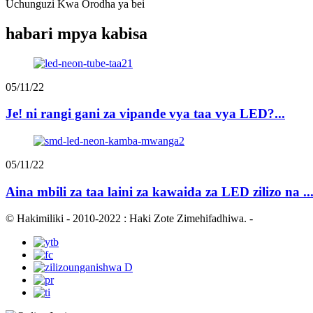
Uchunguzi Kwa Orodha ya bei
habari mpya kabisa
05/11/22
Je! ni rangi gani za vipande vya taa vya LED?...
05/11/22
Aina mbili za taa laini za kawaida za LED zilizo na ..
© Hakimiliki - 2010-2022 : Haki Zote Zimehifadhiwa.
-