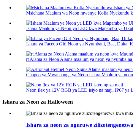
Msichana Maalum wa Neon mwenye Kofia Nyekundu k
Ishara Maalum ya Neon ya LED kwa Mapambo ya Ukutan
Ishara ya Faceup Girl Neon ya Nyumbani, Baa, Duka, Kl
rt Alama za Neon Alama maalum ya neon ya nyumba na 
Chapeo ya Mwanaanga ya Neon Ishara Maalum ya neon kw
Neon flex ya 12V RGB ya LED isiyo na maji, IP67 ya 
Ishara za Neon za Halloween
Ishara za neon za nguruwe zilizotengenezw