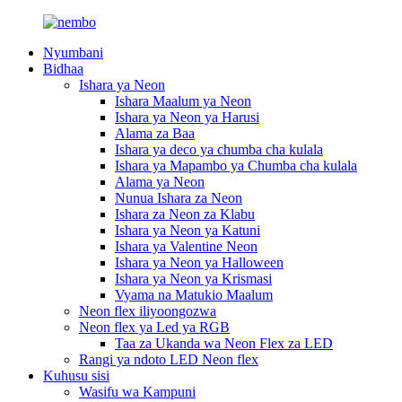
Nyumbani
Bidhaa
Ishara ya Neon
Ishara Maalum ya Neon
Ishara ya Neon ya Harusi
Alama za Baa
Ishara ya deco ya chumba cha kulala
Ishara ya Mapambo ya Chumba cha kulala
Alama ya Neon
Nunua Ishara za Neon
Ishara za Neon za Klabu
Ishara ya Neon ya Katuni
Ishara ya Valentine Neon
Ishara ya Neon ya Halloween
Ishara ya Neon ya Krismasi
Vyama na Matukio Maalum
Neon flex iliyoongozwa
Neon flex ya Led ya RGB
Taa za Ukanda wa Neon Flex za LED
Rangi ya ndoto LED Neon flex
Kuhusu sisi
Wasifu wa Kampuni