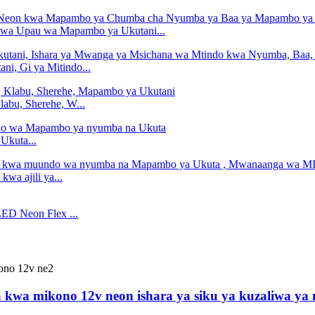
wa Upau wa Mapambo ya Ukutani...
i, Gi ya Mitindo...
abu, Sherehe, W...
Ukuta...
a ajili ya...
LED Neon Flex ...
a kwa mikono 12v neon ishara ya siku ya kuzaliwa ya 