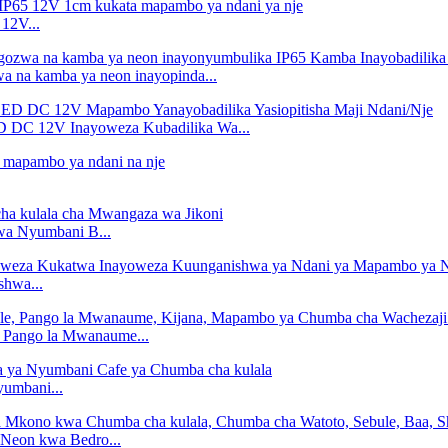
 12V...
a na kamba ya neon inayopinda...
C 12V Inayoweza Kubadilika Wa...
a Nyumbani B...
hwa...
 Pango la Mwanaume...
yumbani...
Neon kwa Bedro...