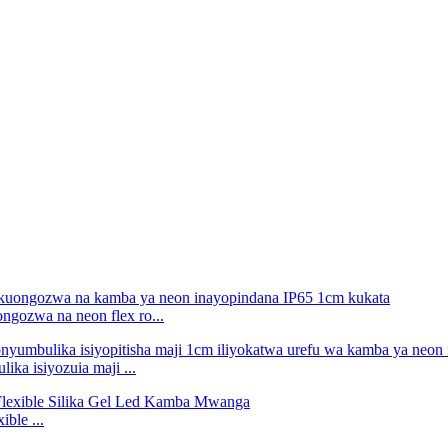
ngozwa na neon flex ro...
ka isiyozuia maji ...
le ...