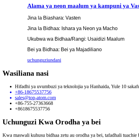
Alama ya neon maalum ya kampuni ya Vaste
Jina la Biashara: Vasten
Jina la Bidhaa: Ishara ya Neon ya Macho
Ukubwa wa Bidhaa/Rangi: Usaidizi Maalum
Bei ya Bidhaa: Bei ya Majadiliano
uchunguzi
undani
Wasiliana nasi
Hifadhi ya uvumbuzi ya teknolojia ya Hanhaida, Yule 10 saka
+86-18675537756
sales@top-atom.com
+86-755-27363668
+8618675537756
Uchunguzi Kwa Orodha ya bei
Kwa maswali kuhusu bidhaa zetu au orodha ya bei, tafadhali tuachie 