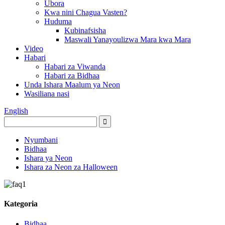
Ubora
Kwa nini Chagua Vasten?
Huduma
Kubinafsisha
Maswali Yanayoulizwa Mara kwa Mara
Video
Habari
Habari za Viwanda
Habari za Bidhaa
Unda Ishara Maalum ya Neon
Wasiliana nasi
English
Nyumbani
Bidhaa
Ishara ya Neon
Ishara za Neon za Halloween
Kategoria
Bidhaa