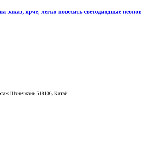
на заказ, ярче, легко повесить светодиодные неон
этаж Шэньчжэнь 518106, Китай