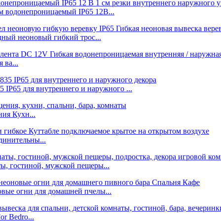
 водонепроницаемый IP65 12В...
ный неоновый гибкий трос...
ва...
P65 для внутреннего и наружного ...
ия Кухн...
динительны...
, гостиной, мужской пещеры...
вые огни для домашней пчелы...
r Bedro...