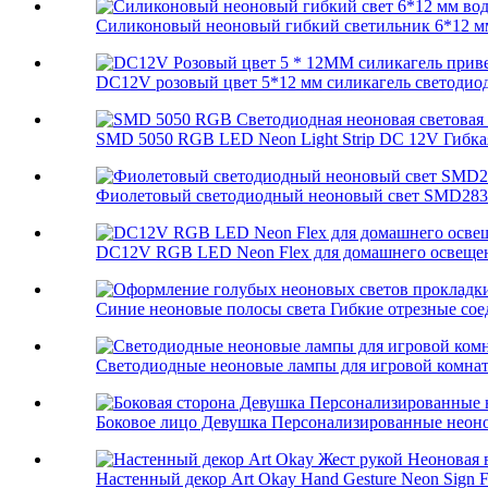
Силиконовый неоновый гибкий светильник 6*12 мм
DC12V розовый цвет 5*12 мм силикагель светодиод
SMD 5050 RGB LED Neon Light Strip DC 12V Гибкая 
Фиолетовый светодиодный неоновый свет SMD2835 I
DC12V RGB LED Neon Flex для домашнего освещен
Синие неоновые полосы света Гибкие отрезные сое
Светодиодные неоновые лампы для игровой комнаты
Боковое лицо Девушка Персонализированные неоно
Настенный декор Art Okay Hand Gesture Neon Sign Fo