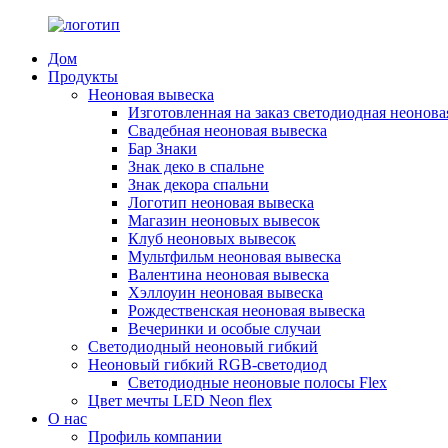
Дом
Продукты
Неоновая вывеска
Изготовленная на заказ светодиодная неонова
Свадебная неоновая вывеска
Бар Знаки
Знак деко в спальне
Знак декора спальни
Логотип неоновая вывеска
Магазин неоновых вывесок
Клуб неоновых вывесок
Мультфильм неоновая вывеска
Валентина неоновая вывеска
Хэллоуин неоновая вывеска
Рождественская неоновая вывеска
Вечеринки и особые случаи
Светодиодный неоновый гибкий
Неоновый гибкий RGB-светодиод
Светодиодные неоновые полосы Flex
Цвет мечты LED Neon flex
О нас
Профиль компании