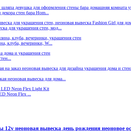
 декора стен бара Hom...
ска для украшения стен, мод...
на, клуба, вечеринки, W...
тен...
я неоновая вывеска для дома...
D Neon Flex ...
 12v неоновая вывеска день рождения неоновое о