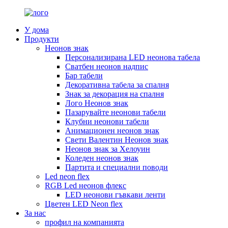
У дома
Продукти
Неонов знак
Персонализирана LED неонова табела
Сватбен неонов надпис
Бар табели
Декоративна табела за спалня
Знак за декорация на спалня
Лого Неонов знак
Пазарувайте неонови табели
Клубни неонови табели
Анимационен неонов знак
Свети Валентин Неонов знак
Неонов знак за Хелоуин
Коледен неонов знак
Партита и специални поводи
Led neon flex
RGB Led неонов флекс
LED неонови гъвкави ленти
Цветен LED Neon flex
За нас
профил на компанията