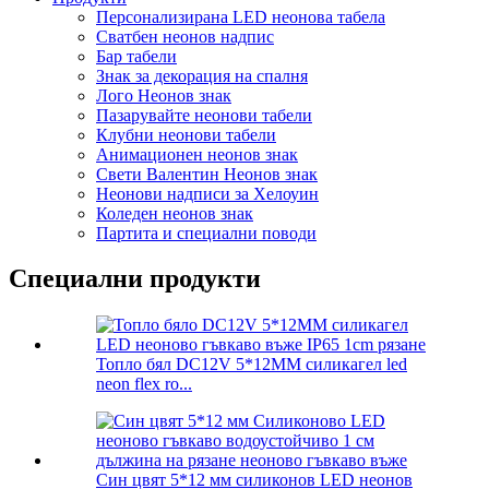
Персонализирана LED неонова табела
Сватбен неонов надпис
Бар табели
Знак за декорация на спалня
Лого Неонов знак
Пазарувайте неонови табели
Клубни неонови табели
Анимационен неонов знак
Свети Валентин Неонов знак
Неонови надписи за Хелоуин
Коледен неонов знак
Партита и специални поводи
Специални продукти
Топло бял DC12V 5*12MM силикагел led
neon flex ro...
Син цвят 5*12 мм силиконов LED неонов