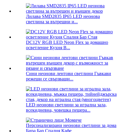
Лилава SMD2835 IP65 LED неонова
светлина за вътрешни и...
DC12V RGB LED Neon Flex за домашно
осветление Кухня B...
Сини неонови лентови светлини Гъвкави
режещи се свързващи...
LED неонови светлини за игрална зала,
всекидневна, човешка пещера...