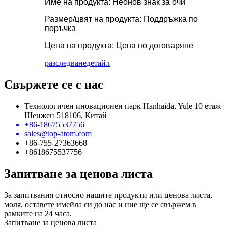
Име на продукта: Неонов знак за очи
Размер/цвят на продукта: Поддръжка по
поръчка
Цена на продукта: Цена по договаряне
разследване
детайл
Свържете се с нас
Технологичен иновационен парк Hanhaida, Yule 10 етаж
Шенжен 518106, Китай
+86-18675537756
sales@top-atom.com
+86-755-27363668
+8618675537756
Запитване за ценова листа
За запитвания относно нашите продукти или ценова листа,
моля, оставете имейла си до нас и ние ще се свържем в
рамките на 24 часа.
Запитване за ценова листа