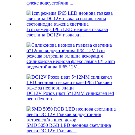
флекс водоустойчив ...
1cm режеща IP65 LED неонова гъвкава
светлина DC12V гъвкава ...
Силиконова неонова флекс лампа 6*12mm
водоустойчива IP65 12V...
DC12V Розов цвят 5*12MM силикагел led
neon flex rop...
SMD 5050 RGB LED неонова светлинна
лента DC 12V Гъвкава...