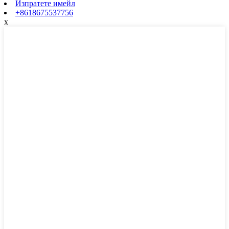
Изпратете имейл
+8618675537756
x