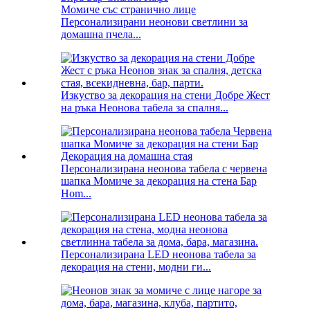
Момиче със странично лице
Персонализирани неонови светлини за
домашна пчела...
Изкуство за декорация на стени Добре Жест
на ръка Неонова табела за спалня...
Персонализирана неонова табела с червена
шапка Момиче за декорация на стена Бар
Hom...
Персонализирана LED неонова табела за
декорация на стени, модни ги...