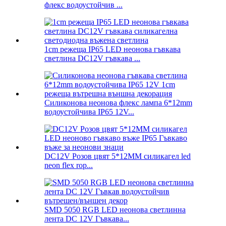
флекс водоустойчив ...
1cm режеща IP65 LED неонова гъвкава
светлина DC12V гъвкава ...
Силиконова неонова флекс лампа 6*12mm
водоустойчива IP65 12V...
DC12V Розов цвят 5*12MM силикагел led
neon flex rop...
SMD 5050 RGB LED неонова светлинна
лента DC 12V Гъвкава...