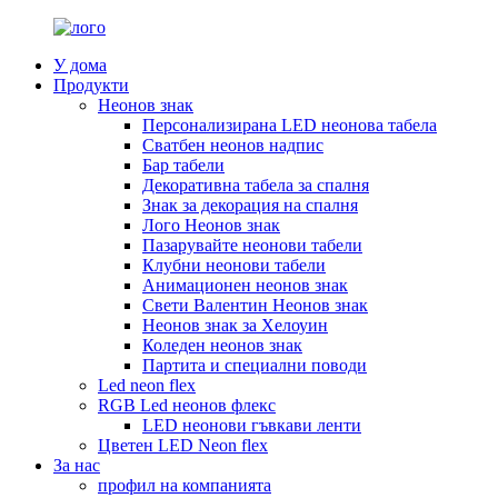
У дома
Продукти
Неонов знак
Персонализирана LED неонова табела
Сватбен неонов надпис
Бар табели
Декоративна табела за спалня
Знак за декорация на спалня
Лого Неонов знак
Пазарувайте неонови табели
Клубни неонови табели
Анимационен неонов знак
Свети Валентин Неонов знак
Неонов знак за Хелоуин
Коледен неонов знак
Партита и специални поводи
Led neon flex
RGB Led неонов флекс
LED неонови гъвкави ленти
Цветен LED Neon flex
За нас
профил на компанията