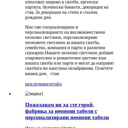
използват широко в сватби, ергенски
партита, булчински банкети, декорация на
стая, За декорация на стени в спалня,
рождени дни.
Ние сме специализирани в
персонализирането на висококачествени
неонови светлини, персонализираме
неоновите светлини за вашата сватба,
семейство, компания и парти в различни
сценарии.Нашите неонови светлини добавят
очарователни и романтични цветове към
вашата сватба или парти и могат да направят
сватбата ви наистина незабравима. Осветете
вашия дом、стая.
разследване
детайл
Пожелавам ви да сте герой,
фабрика за неонови табели с
персонализирани неонови табели