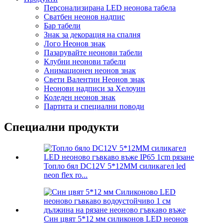
Персонализирана LED неонова табела
Сватбен неонов надпис
Бар табели
Знак за декорация на спалня
Лого Неонов знак
Пазарувайте неонови табели
Клубни неонови табели
Анимационен неонов знак
Свети Валентин Неонов знак
Неонови надписи за Хелоуин
Коледен неонов знак
Партита и специални поводи
Специални продукти
Топло бял DC12V 5*12MM силикагел led
neon flex ro...
Син цвят 5*12 мм силиконов LED неонов