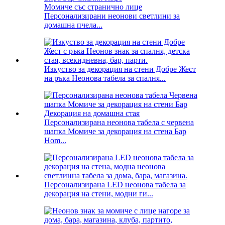
Момиче със странично лице
Персонализирани неонови светлини за
домашна пчела...
Изкуство за декорация на стени Добре Жест
на ръка Неонова табела за спалня...
Персонализирана неонова табела с червена
шапка Момиче за декорация на стена Бар
Hom...
Персонализирана LED неонова табела за
декорация на стени, модни ги...