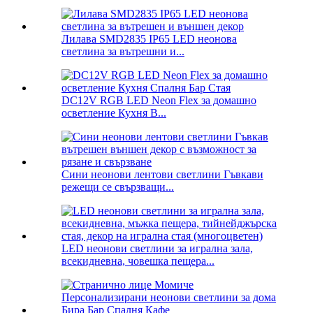
Лилава SMD2835 IP65 LED неонова
светлина за вътрешни и...
DC12V RGB LED Neon Flex за домашно
осветление Кухня B...
Сини неонови лентови светлини Гъвкави
режещи се свързващи...
LED неонови светлини за игрална зала,
всекидневна, човешка пещера...