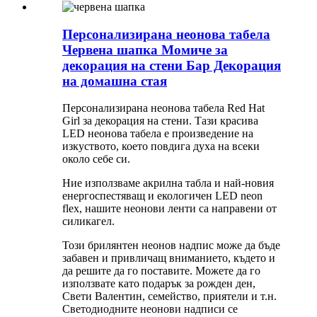
Персонализирана неонова табела
Червена шапка Момиче за
декорация на стени Бар Декорация
на домашна стая
Персонализирана неонова табела Red Hat
Girl за декорация на стени. Тази красива
LED неонова табела е произведение на
изкуството, което повдига духа на всеки
около себе си.
Ние използваме акрилна табла и най-новия
енергоспестяващ и екологичен LED neon
flex, нашите неонови ленти са направени от
силикагел.
Този брилянтен неонов надпис може да бъде
забавен и привличащ вниманието, където и
да решите да го поставите. Можете да го
използвате като подарък за рожден ден,
Свети Валентин, семейство, приятели и т.н.
Светодиодните неонови надписи се