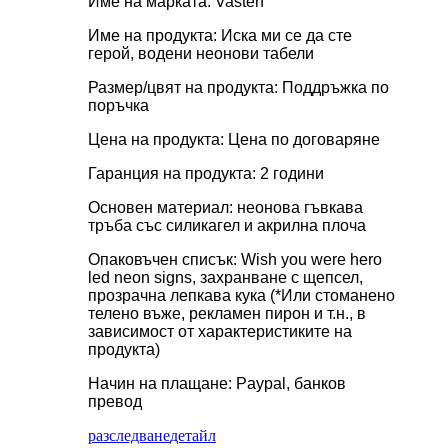
Име на марката: Vasten
Име на продукта: Иска ми се да сте
герой, водени неонови табели
Размер/цвят на продукта: Поддръжка по
поръчка
Цена на продукта: Цена по договаряне
Гаранция на продукта: 2 години
Основен материал: неонова гъвкава
тръба със силикагел и акрилна плоча
Опаковъчен списък: Wish you were hero
led neon signs, захранване с щепсел,
прозрачна лепкава кука (*Или стоманено
телено въже, рекламен пирон и т.н., в
зависимост от характеристиките на
продукта)
Начин на плащане: Paypal, банков
превод
разследване
детайл