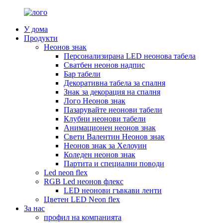
У дома
Продукти
Неонов знак
Персонализирана LED неонова табела
Сватбен неонов надпис
Бар табели
Декоративна табела за спалня
Знак за декорация на спалня
Лого Неонов знак
Пазарувайте неонови табели
Клубни неонови табели
Анимационен неонов знак
Свети Валентин Неонов знак
Неонов знак за Хелоуин
Коледен неонов знак
Партита и специални поводи
Led neon flex
RGB Led неонов флекс
LED неонови гъвкави ленти
Цветен LED Neon flex
За нас
профил на компанията