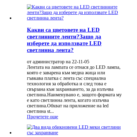
Какви са цветовете на LED
светлинните ленти?Защо да
изберете да използвате LED
светлинна лента?
от администратор на 22-11-05
Лентата на лампата се отнася до LED лампа,
която е заварена към медна жица или
гъвкава платка с лента със специална
технология за обработка и след това е
свързана към захранването, за да излъчва
светлина.Наименувано е, защото формата му
е като светлинна лента, когато излъчва
светлина.Обхват на приложение на led
светлина st...
Прочетете още