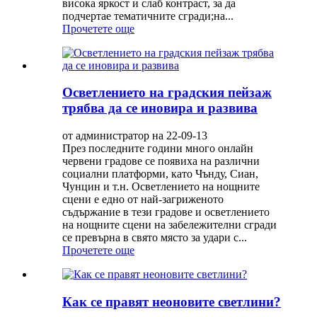
висока яркост и слаб контраст, за да
подчертае тематичните сгради;на...
Прочетете още
Осветлението на градския пейзаж
трябва да се иновира и развива
от администратор на 22-09-13
През последните години много онлайн
червени градове се появиха на различни
социални платформи, като Чънду, Сиан,
Чунцин и т.н. Осветлението на нощните
сцени е едно от най-загриженото
съдържание в тези градове и осветлението
на нощните сцени на забележителни сгради
се превърна в свято място за удари с...
Прочетете още
Как се правят неоновите светлини?