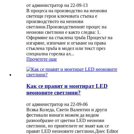
от администратор на 22-09-13
В процеса на производство на неонови
светещи герои ключовата стъпка е
производството на неонови
светлини.Производственият процес на
неонови светлини е както следва: 1.
Оформяне на стъклена тръба Процесът на
изгаряне, изпичане и огъване на права
стъклена тръба в модел или текст през
специална горелка ал...
Прочетете още
Как се правят и монтират LED
неоновите светлини?
от администратор на 22-09-06
Всяка Коледа, Свети Валентин и други
фестивали винаги можем да видим
разнообразие от цветни LED неонови
светлини, но приятелите не знаят как се
правят LED неоновите светлини.Днес Editor