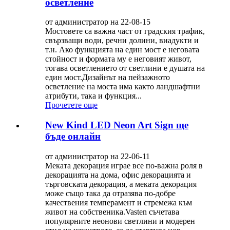
осветление
от администратор на 22-08-15
Мостовете са важна част от градския трафик,
свързващи води, речни долини, виадукти и
т.н. Ако функцията на един мост е неговата
стойност и формата му е неговият живот,
тогава осветлението от светлини е душата на
един мост.Дизайнът на пейзажното
осветление на моста има както ландшафтни
атрибути, така и функция...
Прочетете още
New Kind LED Neon Art Sign ще
бъде онлайн
от администратор на 22-06-11
Меката декорация играе все по-важна роля в
декорацията на дома, офис декорацията и
търговската декорация, а меката декорация
може също така да отразява по-добре
качествения темперамент и стремежа към
живот на собственика.Vasten съчетава
популярните неонови светлини и модерен