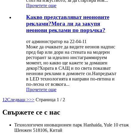
стил на изкуството, за да стартира нов...
Прочетете още
Какво представляват неоновите
реклами?Мога ли да закупя
неонови реклами по поръчка?
от администратор на 22-04-11
Може да очаквате да видите неонов надпис
пред бар или дори на стената на модерен
ресторант за идеално инстаграммируем
момент, но какво ще кажете за домашен
декор?Хората в САЩ и по света показват
неонови реклами в домовете си.Напредъкът
в LED технологията я направи по-евтина и
по-лесна от всякога...
Прочетете още
1
2
Следващ >
>>
Страница 1 / 2
Свържете се с нас
Технологичен иновационен парк Hanhaida, Yule 10 етаж
Шенжен 518106, Китай