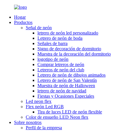
Hogar
Productos
Señal de neón
letrero de neón led personalizado
Letrero de neón de boda
Señales de barra
Signo de decoración de dormitorio
Muestra de la decoración del dormitorio
logotipo de neón
Comprar letreros de neón
Letreros de neón del club
Letrero de neón de dibujos animados
Letrero de neón de San Valentín
Muestra de neón de Halloween
letrero de neón de navidad
Fiestas y Ocasiones Especiales
Led neon flex
Flex neón Led RGB
Tira de luces LED de neón flexible
Color de ensueño LED Neon flex
Sobre nosotros
Perfil de la empresa