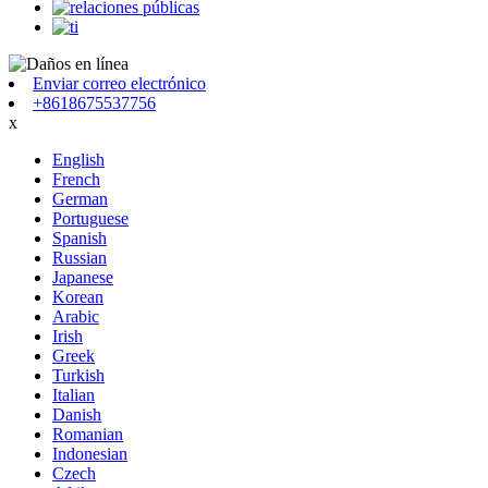
Enviar correo electrónico
+8618675537756
x
English
French
German
Portuguese
Spanish
Russian
Japanese
Korean
Arabic
Irish
Greek
Turkish
Italian
Danish
Romanian
Indonesian
Czech