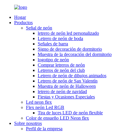
Hogar
Productos
Señal de neón
letrero de neón led personalizado
Letrero de neón de boda
Señales de barra
Signo de decoración de dormitorio
Muestra de la decoración del dormitorio
logotipo de neón
Comprar letreros de neón
Letreros de neón del club
Letrero de neón de dibujos animados
Letrero de neón de San Valentín
Muestra de neón de Halloween
letrero de neón de navidad
Fiestas y Ocasiones Especiales
Led neon flex
Flex neón Led RGB
Tira de luces LED de neón flexible
Color de ensueño LED Neon flex
Sobre nosotros
Perfil de la empresa