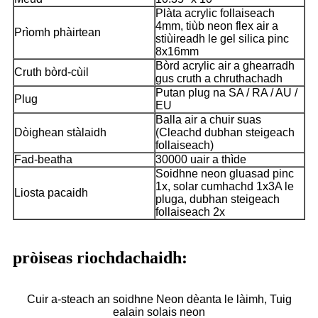
Plàta acrylic follaiseach
4mm, tiùb neon flex air a
Prìomh phàirtean
stiùireadh le gel silica pinc
8x16mm
Bòrd acrylic air a ghearradh
Cruth bòrd-cùil
gus cruth a chruthachadh
Putan plug na SA / RA / AU /
Plug
EU
Balla air a chuir suas
Dòighean stàlaidh
(Cleachd dubhan steigeach
follaiseach)
Fad-beatha
30000 uair a thìde
Soidhne neon gluasad pinc
1x, solar cumhachd 1x3A le
Liosta pacaidh
pluga, dubhan steigeach
follaiseach 2x
pròiseas riochdachaidh:
Cuir a-steach an soidhne Neon dèanta le làimh, Tuig
ealain solais neon