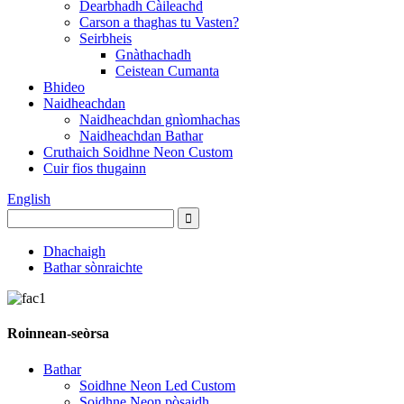
Dearbhadh Càileachd
Carson a thaghas tu Vasten?
Seirbheis
Gnàthachadh
Ceistean Cumanta
Bhideo
Naidheachdan
Naidheachdan gnìomhachas
Naidheachdan Bathar
Cruthaich Soidhne Neon Custom
Cuir fios thugainn
English
Dhachaigh
Bathar sònraichte
Roinnean-seòrsa
Bathar
Soidhne Neon Led Custom
Soidhne Neon pòsaidh