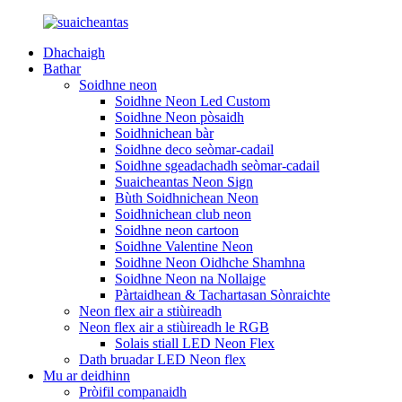
Dhachaigh
Bathar
Soidhne neon
Soidhne Neon Led Custom
Soidhne Neon pòsaidh
Soidhnichean bàr
Soidhne deco seòmar-cadail
Soidhne sgeadachadh seòmar-cadail
Suaicheantas Neon Sign
Bùth Soidhnichean Neon
Soidhnichean club neon
Soidhne neon cartoon
Soidhne Valentine Neon
Soidhne Neon Oidhche Shamhna
Soidhne Neon na Nollaige
Pàrtaidhean & Tachartasan Sònraichte
Neon flex air a stiùireadh
Neon flex air a stiùireadh le RGB
Solais stiall LED Neon Flex
Dath bruadar LED Neon flex
Mu ar deidhinn
Pròifil companaidh