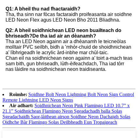
Q1: A bheil thu nad fhactaraidh?
Tha, tha sinn nar fòcas factaraidh proifeasanta air soidhne
LED Neon Flex agus LED Neon Bho 2011 Bliadhna.
Q2: A bheil soidhnichean LED neon buailteach do
bhriseadh?De tha iad air an dèanamh?
Tha an LED Neon againn air a dhèanamh le teicneòlas
molltair PVC seilbh, bidh a ’mhòr-chuid de shoidhnichean
a’ lìbhrigeadh le acrylic àrd-inbhe mar chùl-taic.
Chan eil na soidhnichean neon againn a’ toirt a-mach teas
sam bith, gun bhriseadh, lùth-èifeachdach, Tha iad tòrr
nas làidire na soidhnichean neon traidiseanta.
Roimhe:
Soidhne Bolt Neon Lightning Bolt Neon Sign Control
Remote Lightning LED Neon Signs
Air adhart:
Soidhnichean Neon Pink Flamingo LED 10.7” x
21.1” Soidhnichean Flamingo Neon Sgeadachadh balla Solas
Sgeadachaidh Saor-làithean airson Soidhne Neon Dachaigh Solas
Oidhche Bàr Flamingo Solas Deilbheadh ​​Eun Tropaigeach