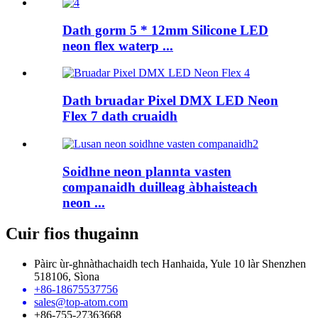
Dath gorm 5 * 12mm Silicone LED
neon flex waterp ...
Dath bruadar Pixel DMX LED Neon
Flex 7 dath cruaidh
Soidhne neon plannta vasten
companaidh duilleag àbhaisteach
neon ...
Cuir fios thugainn
Pàirc ùr-ghnàthachaidh tech Hanhaida, Yule 10 làr Shenzhen
518106, Sìona
+86-18675537756
sales@top-atom.com
+86-755-27363668