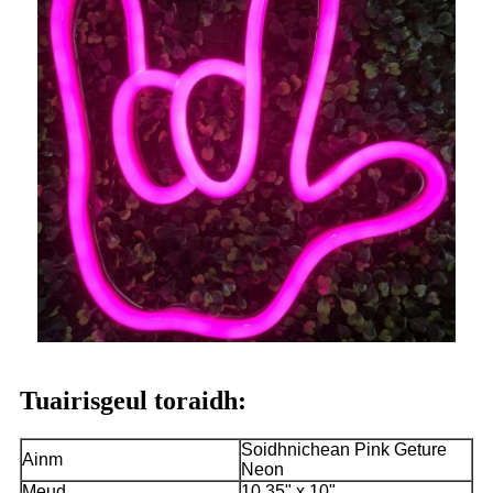
Tuairisgeul toraidh:
Soidhnichean Pink Geture
Ainm
Neon
Meud
10.35" x 10"