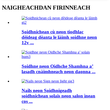
NAIGHEACHDAN FIRINNEACH
Soidhnichean cù neon tiodhlac
dèideag dèanta le làimh soidhne neon
12v ...
Soidhne neon Oidhche Shamhna a’
lasadh cnàimhneach neon daonna ...
Nails neon Soidhnigeadh
soidhnichean solais neon salon ìnean
cos ...