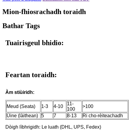
Mion-fhiosrachadh toraidh
Bathar Tags
Tuairisgeul bhidio:
Feartan toraidh:
Àm stiùiridh:
11-
Meud (Seata)
1-3
4-10
>100
100
Ùine (làithean)
5
7
8-13
Ri cho-rèiteachadh
Dòigh lìbhrigidh: Le luath (DHL, UPS, Fedex)