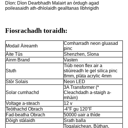
Dìon: Dìon Dearbhadh Malairt an òrdugh agad
poileasaidh ath-dhìolaidh gealltanas lìbhrigidh
Fiosrachadh toraidh:
Comharradh neon gluasad
Modail Àireamh
pinc
Àite Tùs
Shenzhen, Sìona
Ainm Brand
Vasten
Tiùb neon flex air a
Stuth
stiùireadh le gel silica pinc
8mm, plàta acrylic 4mm
Stòr Solais
Neon LED
3A Transformer (*
Solar cumhachd
Cleachdadh a-staigh a-
mhàin)
Voltage a-steach
12 v
Teòthachd Obrach
-4°F gu 120°F
Fad-beatha Obrach
50000 uair a thìde
Dòigh stàlaidh
Srath balla
Togalaichean, Bùthan,