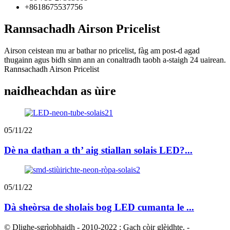
+8618675537756
Rannsachadh Airson Pricelist
Airson ceistean mu ar bathar no pricelist, fàg am post-d agad
thugainn agus bidh sinn ann an conaltradh taobh a-staigh 24 uairean.
Rannsachadh Airson Pricelist
naidheachdan as ùire
05/11/22
Dè na dathan a th’ aig stiallan solais LED?...
05/11/22
Dà sheòrsa de sholais bog LED cumanta le ...
© Dlighe-sgrìobhaidh - 2010-2022 : Gach còir glèidhte.
-