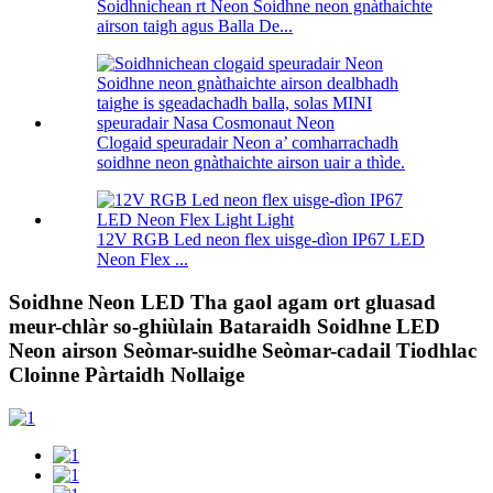
Soidhnichean rt Neon Soidhne neon gnàthaichte
airson taigh agus Balla De...
Clogaid speuradair Neon a’ comharrachadh
soidhne neon gnàthaichte airson uair a thìde.
12V RGB Led neon flex uisge-dìon IP67 LED
Neon Flex ...
Soidhne Neon LED Tha gaol agam ort gluasad
meur-chlàr so-ghiùlain Bataraidh Soidhne LED
Neon airson Seòmar-suidhe Seòmar-cadail Tiodhlac
Cloinne Pàrtaidh Nollaige