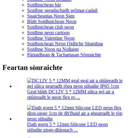
Soidhnichean bàr
Soidhne sgeadachadh seòmar-cadail
Suaicheantas Neon Sign
Bùth Soidhnichean Neon
Soidhnichean club neon
Soidhne neon cartoon
Soidhne Valentine Neon
Soidhnichean Neon Oidhche Shamhna
Soidhne Neon na Nollaige
Pàrtaidhean & Tachartasan Sònraichte
Feartan sònraichte
Geal blàth DC12V 5 * 12MM silica gel air a
stiùireadh le neon flex ro ...
Dath gorm 5 * 12mm Silicone LED neon
sùbailte uisge-dhìonach ...