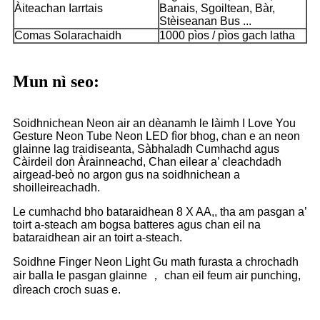
Àiteachan Iarrtais
Banais, Sgoiltean, Bàr,
Stèiseanan Bus ...
Comas Solarachaidh
1000 pìos / pìos gach latha
Mun nì seo:
Soidhnichean Neon air an dèanamh le làimh I Love You
Gesture Neon Tube Neon LED fìor bhog, chan e an neon
glainne lag traidiseanta, Sàbhaladh Cumhachd agus
Càirdeil don Àrainneachd, Chan eilear a’ cleachdadh
airgead-beò no argon gus na soidhnichean a
shoilleireachadh.
Le cumhachd bho bataraidhean 8 X AA,, tha am pasgan a’
toirt a-steach am bogsa batteres agus chan eil na
bataraidhean air an toirt a-steach.
Soidhne Finger Neon Light Gu math furasta a chrochadh
air balla le pasgan glainne ， chan eil feum air punching,
dìreach croch suas e.