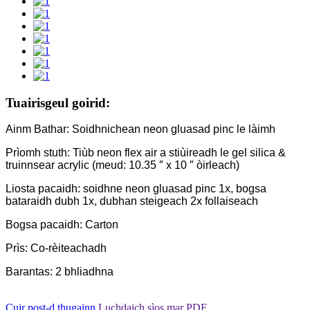
Tuairisgeul goirid:
Ainm Bathar: Soidhnichean neon gluasad pinc le làimh
Prìomh stuth: Tiùb neon flex air a stiùireadh le gel silica &
truinnsear acrylic (meud: 10.35 ″ x 10 ″ òirleach)
Liosta pacaidh: soidhne neon gluasad pinc 1x, bogsa
bataraidh dubh 1x, dubhan steigeach 2x follaiseach
Bogsa pacaidh: Carton
Prìs: Co-rèiteachadh
Barantas: 2 bhliadhna
Cuir post-d thugainn
Luchdaich sìos mar PDF