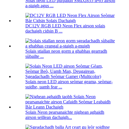
Solas neon LED purpaidh SMD2835 IP65 airson
a-staigh agus ...
DC12V RGB LED Neon Flex airson solais
dachaigh cidsin B ...
Solais stiallan neon gorm a ghabhas gearradh
sùbailte ...
Solais neon LED airson seòmar geama, seòmar-
suidhe, uamh fear ...
Solais Neon pearsanaichte nighean aghaidh
airson seillean dachaigh...