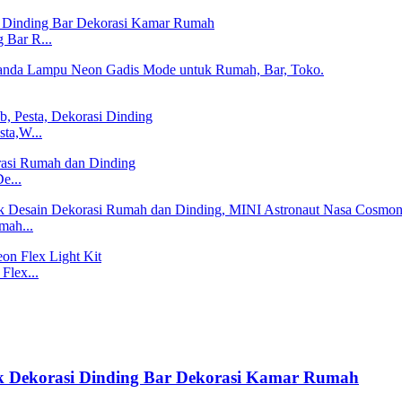
 Bar R...
ta,W...
e...
mah...
Flex...
k Dekorasi Dinding Bar Dekorasi Kamar Rumah