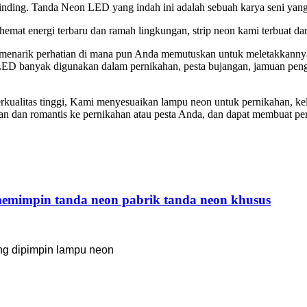
ding. Tanda Neon LED yang indah ini adalah sebuah karya seni yang 
t energi terbaru dan ramah lingkungan, strip neon kami terbuat dari 
 menarik perhatian di mana pun Anda memutuskan untuk meletakkanny
n LED banyak digunakan dalam pernikahan, pesta bujangan, jamuan penga
rkualitas tinggi, Kami menyesuaikan lampu neon untuk pernikahan, ke
an romantis ke pernikahan atau pesta Anda, dan dapat membuat per
emimpin tanda neon pabrik tanda neon khusus
g dipimpin lampu neon