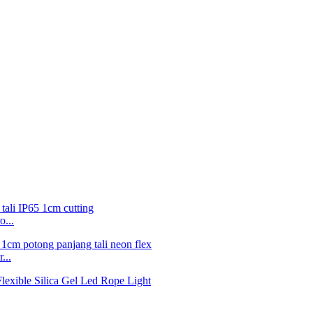
...
...