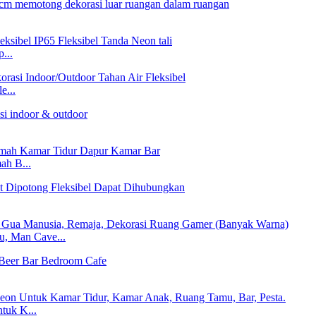
...
...
h B...
, Man Cave...
tuk K...