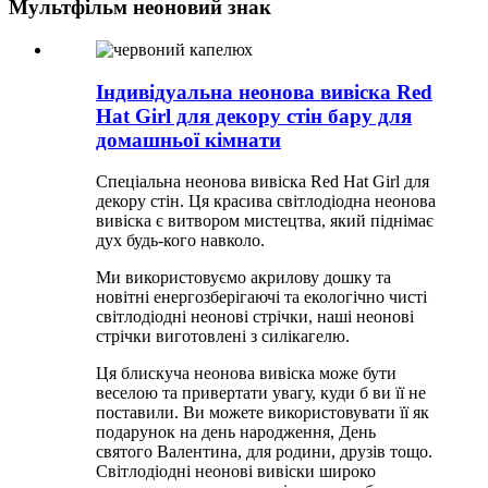
Мультфільм неоновий знак
Індивідуальна неонова вивіска Red
Hat Girl для декору стін бару для
домашньої кімнати
Спеціальна неонова вивіска Red Hat Girl для
декору стін. Ця красива світлодіодна неонова
вивіска є витвором мистецтва, який піднімає
дух будь-кого навколо.
Ми використовуємо акрилову дошку та
новітні енергозберігаючі та екологічно чисті
світлодіодні неонові стрічки, наші неонові
стрічки виготовлені з силікагелю.
Ця блискуча неонова вивіска може бути
веселою та привертати увагу, куди б ви її не
поставили. Ви можете використовувати її як
подарунок на день народження, День
святого Валентина, для родини, друзів тощо.
Світлодіодні неонові вивіски широко