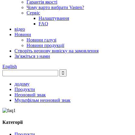
Гарантія якості
Чому варто вибрати Vasten?
Сервіс
Налаштування
FAQ
відео
Новини
Новини галузі
Новини продукції
Створіть неонову вивіску на замовлення
Зв'яжіться з нами
English
додому
Продукти
Неоновий знак
Мультфільм неоновий знак
Категорії
Продукти