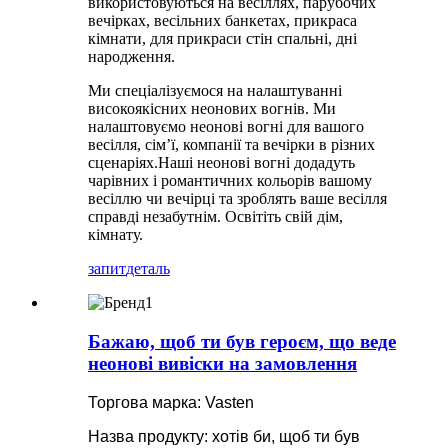
використовуються на весіллях, парубочих
вечірках, весільних банкетах, прикраса
кімнати, для прикраси стін спальні, дні
народження.
Ми спеціалізуємося на налаштуванні
високоякісних неонових вогнів. Ми
налаштовуємо неонові вогні для вашого
весілля, сім’ї, компанії та вечірки в різних
сценаріях.Наші неонові вогні додадуть
чарівних і романтичних кольорів вашому
весіллю чи вечірці та зроблять ваше весілля
справді незабутнім. Освітіть свій дім,
кімнату.
запит
деталь
Бажаю, щоб ти був героєм, що веде
неонові вивіски на замовлення
Торгова марка: Vasten
Назва продукту: хотів би, щоб ти був