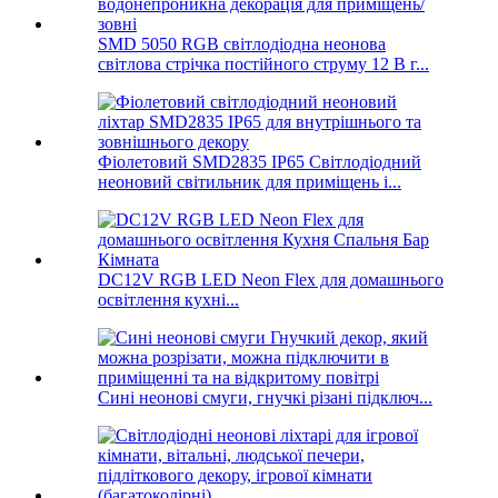
SMD 5050 RGB світлодіодна неонова
світлова стрічка постійного струму 12 В г...
Фіолетовий SMD2835 IP65 Світлодіодний
неоновий світильник для приміщень і...
DC12V RGB LED Neon Flex для домашнього
освітлення кухні...
Сині неонові смуги, гнучкі різані підключ...