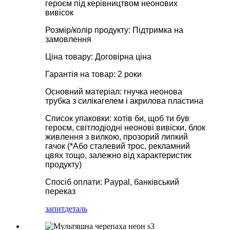
героєм під керівництвом неонових
вивісок
Розмір/колір продукту: Підтримка на
замовлення
Ціна товару: Договірна ціна
Гарантія на товар: 2 роки
Основний матеріал: гнучка неонова
трубка з силікагелем і акрилова пластина
Список упаковки: хотів би, щоб ти був
героєм, світлодіодні неонові вивіски, блок
живлення з вилкою, прозорий липкий
гачок (*Або сталевий трос, рекламний
цвях тощо, залежно від характеристик
продукту)
Спосіб оплати: Paypal, банківський
переказ
запит
деталь