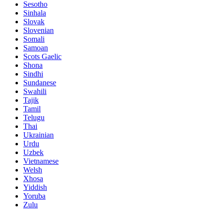
Sesotho
Sinhala
Slovak
Slovenian
Somali
Samoan
Scots Gaelic
Shona
Sindhi
Sundanese
Swahili
Tajik
Tamil
Telugu
Thai
Ukrainian
Urdu
Uzbek
Vietnamese
Welsh
Xhosa
Yiddish
Yoruba
Zulu