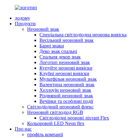
додому
Продукти
Неоновий знак
Спеціальна світлодіодна неонова вивіска
Весільний неоновий знак
Барні знаки
Деко знак спальні
Спальня декор знак
Логотип неоновий знак
Купуйте неонові вивіски
Клубні неонові вивіски
Мультфільм неоновий знак
Валентина неоновий знак
Хеллоуїн неоновий знак
Різдвяний неоновий знак
Вечірки та особливі події
Світлодіодний неоновий флекс
Неоновий світлодіод RGB
Світлодіодні неонові ліхтарі Flex
Кольоровий LED Neon flex
Про нас
профіль компанії