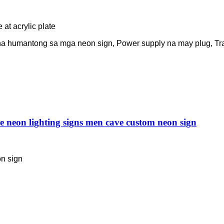
 at acrylic plate
 humantong sa mga neon sign, Power supply na may plug, Trans
e neon lighting signs men cave custom neon sign
n sign