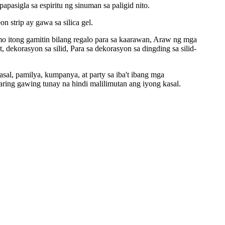
sigla sa espiritu ng sinuman sa paligid nito.
 strip ay gawa sa silica gel.
o itong gamitin bilang regalo para sa kaarawan, Araw ng mga
dekorasyon sa silid, Para sa dekorasyon sa dingding sa silid-
sal, pamilya, kumpanya, at party sa iba't ibang mga
ring gawing tunay na hindi malilimutan ang iyong kasal.