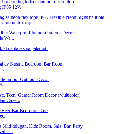
g IP65 12V...
a neon flex rop...
e Wa...
..
..
le...
an Cave...
e...
edro...