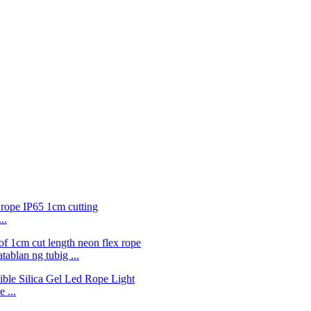
..
ablan ng tubig ...
 ...