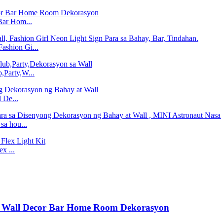
Bar Hom...
ashion Gi...
,Party,W...
 De...
sa hou...
x ...
sa Wall Decor Bar Home Room Dekorasyon