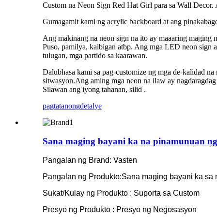
Custom na Neon Sign Red Hat Girl para sa Wall Decor. A
Gumagamit kami ng acrylic backboard at ang pinakabagon
Ang makinang na neon sign na ito ay maaaring maging ma
Puso, pamilya, kaibigan atbp. Ang mga LED neon sign ay 
tulugan, mga partido sa kaarawan.
Dalubhasa kami sa pag-customize ng mga de-kalidad na ne
sitwasyon.Ang aming mga neon na ilaw ay nagdaragdag ng
Silawan ang iyong tahanan, silid .
pagtatanong
detalye
Sana maging bayani ka na pinamunuan ng 
Pangalan ng Brand: Vasten
Pangalan ng Produkto:Sana maging bayani ka sa 
Sukat/Kulay ng Produkto : Suporta sa Custom
Presyo ng Produkto : Presyo ng Negosasyon