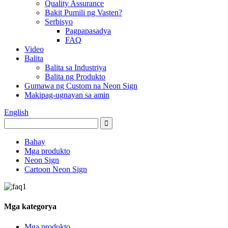
Quality Assurance
Bakit Pumili ng Vasten?
Serbisyo
Pagpapasadya
FAQ
Video
Balita
Balita sa Industriya
Balita ng Produkto
Gumawa ng Custom na Neon Sign
Makipag-ugnayan sa amin
English
Bahay
Mga produkto
Neon Sign
Cartoon Neon Sign
Mga kategorya
Mga produkto