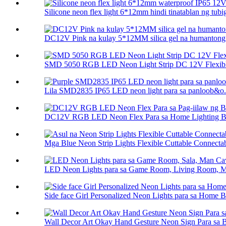
Silicone neon flex light 6*12mm hindi tinatablan ng tubi
DC12V Pink na kulay 5*12MM silica gel na humantong s
SMD 5050 RGB LED Neon Light Strip DC 12V Flexibl
Lila SMD2835 IP65 LED neon light para sa panloob&o.
DC12V RGB LED Neon Flex Para sa Home Lighting B.
Mga Blue Neon Strip Lights Flexible Cuttable Connectab
LED Neon Lights para sa Game Room, Living Room, M
Side face Girl Personalized Neon Lights para sa Home Be
Wall Decor Art Okay Hand Gesture Neon Sign Para sa B