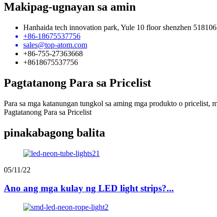
Makipag-ugnayan sa amin
Hanhaida tech innovation park, Yule 10 floor shenzhen 518106
+86-18675537756
sales@top-atom.com
+86-755-27363668
+8618675537756
Pagtatanong Para sa Pricelist
Para sa mga katanungan tungkol sa aming mga produkto o pricelist, 
Pagtatanong Para sa Pricelist
pinakabagong balita
05/11/22
Ano ang mga kulay ng LED light strips?...