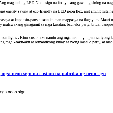
ng magandang LED Neon sign na ito ay isang gawa ng sining na nagpapa
g energy saving at eco-friendly na LED neon flex, ang aming mga neon
saya at kapansin-pansin saan ka man magpasya na ilagay ito. Maari m
malawakang ginagamit sa mga kasalan, bachelor party, bridal banquet, 
on lights , Kino-customize namin ang mga neon light para sa iyong ka
 mga kaakit-akit at romantikong kulay sa iyong kasal o party, at maaa
mga neon sign na custom na pabrika ng neon sign
mga neon sign