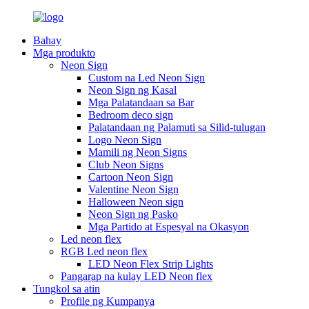
Bahay
Mga produkto
Neon Sign
Custom na Led Neon Sign
Neon Sign ng Kasal
Mga Palatandaan sa Bar
Bedroom deco sign
Palatandaan ng Palamuti sa Silid-tulugan
Logo Neon Sign
Mamili ng Neon Signs
Club Neon Signs
Cartoon Neon Sign
Valentine Neon Sign
Halloween Neon sign
Neon Sign ng Pasko
Mga Partido at Espesyal na Okasyon
Led neon flex
RGB Led neon flex
LED Neon Flex Strip Lights
Pangarap na kulay LED Neon flex
Tungkol sa atin
Profile ng Kumpanya