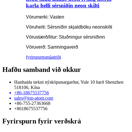
karla helli sérsniðin neon skilti
Vörumerki: Vasten
Vöruheiti: Sérsniðin skjaldböku neonskilti
Vörustærð/litur: Stuðningur sérsniðinn
Vöruverð: Samningaverð
fyrirspurn
smáatriði
Hafðu samband við okkur
Hanhaida tækni nýsköpunargarður, Yule 10 hæð Shenzhen
518106, Kína
+86-18675537756
sales@top-atom.com
+86-755-27363668
+8618675537756
Fyrirspurn fyrir verðskrá