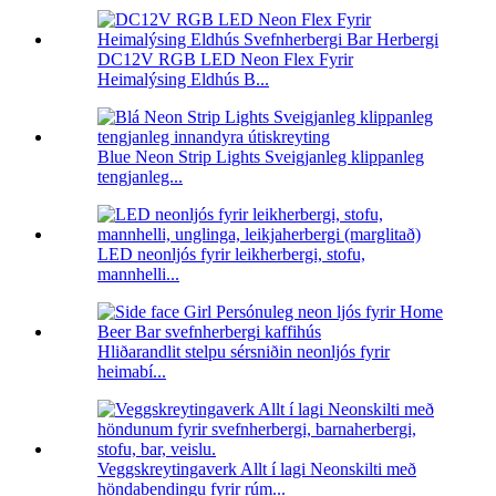
DC12V RGB LED Neon Flex Fyrir
Heimalýsing Eldhús B...
Blue Neon Strip Lights Sveigjanleg klippanleg
tengjanleg...
LED neonljós fyrir leikherbergi, stofu,
mannhelli...
Hliðarandlit stelpu sérsniðin neonljós fyrir
heimabí...
Veggskreytingaverk Allt í lagi Neonskilti með
höndabendingu fyrir rúm...