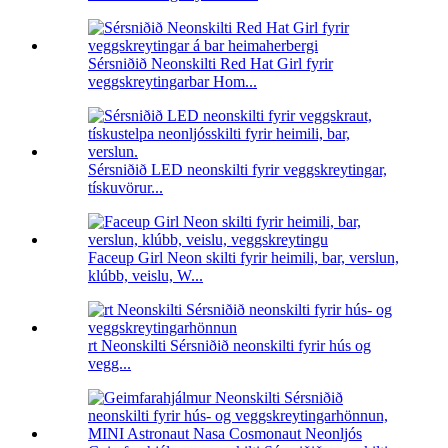
Sérsniðið Neonskilti Red Hat Girl fyrir
veggskreytingarbar Hom...
Sérsniðið LED neonskilti fyrir veggskreytingar,
tískuvörur...
Faceup Girl Neon skilti fyrir heimili, bar, verslun,
klúbb, veislu, W...
rt Neonskilti Sérsniðið neonskilti fyrir hús og
vegg...