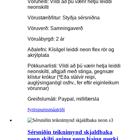
Vöruheiti: Vildi að þú værir hetju leiddi
neonskilti
Vörustærð/litur: Styðja sérsniðna
Vöruverð: Samningaverð
Vöruábyrgð: 2 ár
Aðalefni: Kísilgel leiddi neon flex rör og
akrýlplata
Pökkunarlisti: Vildi að þú værir hetja leiddi
neonskilti, aflgjafi með stinga, gegnsær
klístur krókur (*Eða stálvír reipi,
auglýsinganögl osfrv., fer eftir eiginleikum
vörunnar)
Greiðslumáti: Paypal, millifærsla
fyrirspurn
smáatriði
Sérsniðin teiknimynd skjaldbaka
neon skilti anime neon lýsing merki