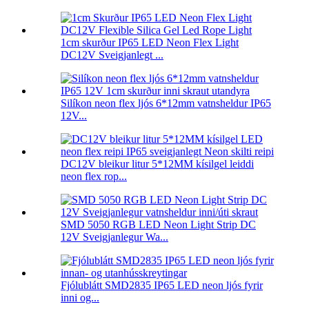
1cm skurður IP65 LED Neon Flex Light
DC12V Sveigjanlegt ...
Silíkon neon flex ljós 6*12mm vatnsheldur IP65
12V...
DC12V bleikur litur 5*12MM kísilgel leiddi
neon flex rop...
SMD 5050 RGB LED Neon Light Strip DC
12V Sveigjanlegur Wa...
Fjólublátt SMD2835 IP65 LED neon ljós fyrir
inni og...