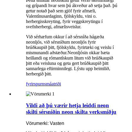
Þetta snilldar neonskilti getur verið skemmtilegt
og grípandi hvar sem þú ákveður að setja það. þú
getur notað það sem gjöf fyrir afmæli,
Valentínusardaginn, fjölskyldu, vini o.
herbergisskreyting, fyrir veggskreytingu í
svefnherbergi, afmælisveislur.
Við sérhæfum okkur í að sérsníða hágæða
neonljós, við sérsníðum neonljós fyrir
brúðkaupið þitt, fjölskyldu, fyrirtæki og veislu í
mismunandi aðstæður.Neonljósin okkar bæta
heillandi og rómantískum litum við brúðkaupið
þitt eða veisluna og geta gert brúðkaupið þitt
sannarlega eftirminnilegt. Lýstu upp heimilið,
herbergið þitt.
fyrirspurn
smáatriði
Vildi að þú værir hetja leiddi neon
skilti sérsniðin neon skilta verksmiðju
Vörumerki: Vasten