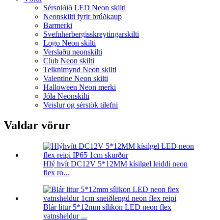
Sérsniðið LED Neon skilti
Neonskilti fyrir brúðkaup
Barmerki
Svefnherbergisskreytingarskilti
Logo Neon skilti
Verslaðu neonskilti
Club Neon skilti
Teiknimynd Neon skilti
Valentine Neon skilti
Halloween Neon merki
Jóla Neonskilti
Veislur og sérstök tilefni
Valdar vörur
Hlý hvít DC12V 5*12MM kísilgel leiddi neon
flex ro...
Blár litur 5*12mm sílikon LED neon flex
vatnsheldur ...