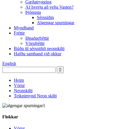
Gæðatrygging
Af hverju að velja Vasten?
Þjónusta
Sérsniðin
Algengar spurningar
Myndband
Fréttir
Iðnaðarfréttir
Vörufréttir
Búðu til sérsniðið neonskilti
Hafðu samband við okkur
English
Heim
Vörur
Neonskilti
Teiknimynd Neon skilti
Flokkar
Vörur