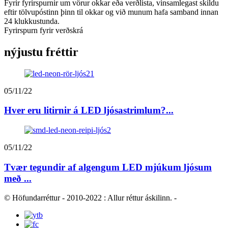
Fyrir fyrirspurnir um vörur okkar eða verðlista, vinsamlegast skildu
eftir tölvupóstinn þinn til okkar og við munum hafa samband innan
24 klukkustunda.
Fyrirspurn fyrir verðskrá
nýjustu fréttir
05/11/22
Hver eru litirnir á LED ljósastrimlum?...
05/11/22
Tvær tegundir af algengum LED mjúkum ljósum
með ...
© Höfundarréttur - 2010-2022 : Allur réttur áskilinn.
-