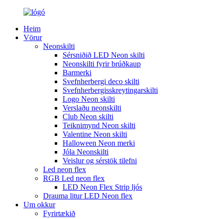
Heim
Vörur
Neonskilti
Sérsniðið LED Neon skilti
Neonskilti fyrir brúðkaup
Barmerki
Svefnherbergi deco skilti
Svefnherbergisskreytingarskilti
Logo Neon skilti
Verslaðu neonskilti
Club Neon skilti
Teiknimynd Neon skilti
Valentine Neon skilti
Halloween Neon merki
Jóla Neonskilti
Veislur og sérstök tilefni
Led neon flex
RGB Led neon flex
LED Neon Flex Strip ljós
Drauma litur LED Neon flex
Um okkur
Fyrirtækið