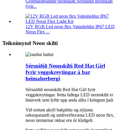
Geimfarahjálmur neonskilti Sérsniðið neonskilti
fyrir...
12V RGB Led neon flex Vatnsheldur IP67 LED
Neon Flex ...
Teiknimynd Neon skilti
Sérsniðið Neonskilti Red Hat Girl
fyrir veggskreytingar á bar
heimaherbergi
Sérsniðið neonskilti Red Hat Girl fyrir
veggskreytingar. Þetta fallega LED neonskilti er
listaverk sem lyftir upp anda allra í kringum það.
Við notum akrýl bakplötu og nýjustu
orkusparandi og umhverfisvæna LED neon flex,
neon ræmurnar okkar eru úr kísilgeli.