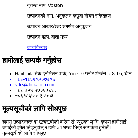
ब्रान्ड नाम: Vasten
उत्पादनको नाम: अनुकूलन कछुवा नीयन संकेतहरू
उत्पादन आकार/रङ: समर्थन अनुकूलन
उत्पादन मूल्य: वार्ता मूल्य
जांच
विस्तार
हामीलाई सम्पर्क गर्नुहोस
Hanhaida टेक इनोभेसन पार्क, Yule 10 फ्लोर शेन्जेन 518106, चीन
+८६-१८६७५५३७७५६
sales@top-atom.com
+८६-७५५-२७३६३६६८
+८६१८६७५५३७७५६
मूल्यसूचीको लागि सोधपुछ
हाम्रा उत्पादनहरू वा मूल्यसूचीको बारेमा सोधपुछको लागि, कृपया हामीलाई
तपाईंको इमेल छोड्नुहोस् र हामी 24 घण्टा भित्र सम्पर्कमा हुनेछौं।
मूल्यसूचीको लागि सोधपुछ