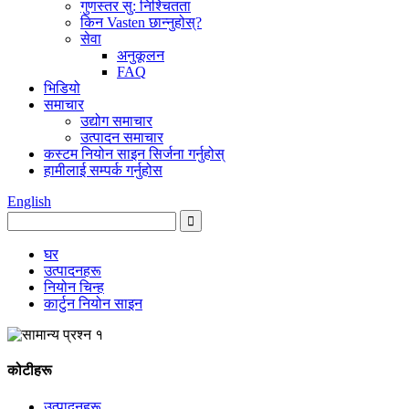
गुणस्तर सु: निश्चितता
किन Vasten छान्नुहोस्?
सेवा
अनुकूलन
FAQ
भिडियो
समाचार
उद्योग समाचार
उत्पादन समाचार
कस्टम नियोन साइन सिर्जना गर्नुहोस्
हामीलाई सम्पर्क गर्नुहोस
English
घर
उत्पादनहरू
नियोन चिन्ह
कार्टुन नियोन साइन
कोटीहरू
उत्पादनहरू