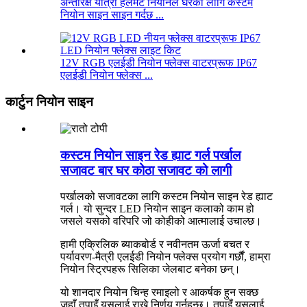
अन्तरिक्ष यात्री हेलमेट नियोनले घरको लागि कस्टम
नियोन साइन साइन गर्दछ ...
12V RGB एलईडी नियोन फ्लेक्स वाटरप्रूफ IP67
एलईडी नियोन फ्लेक्स ...
कार्टुन नियोन साइन
कस्टम नियोन साइन रेड ह्याट गर्ल पर्खाल
सजावट बार घर कोठा सजावट को लागी
पर्खालको सजावटका लागि कस्टम नियोन साइन रेड ह्याट
गर्ल। यो सुन्दर LED नियोन साइन कलाको काम हो
जसले यसको वरिपरि जो कोहीको आत्मालाई उचाल्छ।
हामी एक्रिलिक ब्याकबोर्ड र नवीनतम ऊर्जा बचत र
पर्यावरण-मैत्री एलईडी नियोन फ्लेक्स प्रयोग गर्छौं, हाम्रा
नियोन स्ट्रिपहरू सिलिका जेलबाट बनेका छन्।
यो शानदार नियोन चिन्ह रमाइलो र आकर्षक हुन सक्छ
जहाँ तपाइँ यसलाई राख्ने निर्णय गर्नुहुन्छ। तपाइँ यसलाई