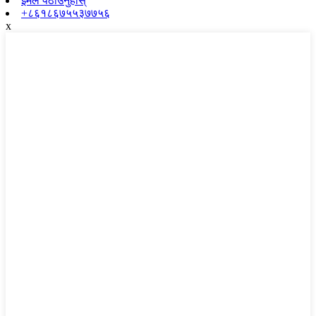
इमेल पठाउनुहोस्
+८६१८६७५५३७७५६
x