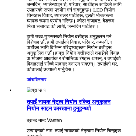
जन्मदिन, भ्यालेन्टाइन डे, परिवार, साथीहरू आदिको लागि
उपहारको रूपमा प्रयोग गर्न सक्नुहुन्छ। LED नियोन
चिन्हहरू विवाह, ब्याचलर पार्टीहरू, दुलही भोजहरूमा
व्यापक रूपमा प्रयोग गरिन्छ। कोठा सजावट, बेडरूम
भित्ता सजावट को लागी, जन्मदिन पार्टीहरु।
हामी उच्च-गुणस्तरको नियोन बत्तीहरू अनुकूलन गर्न
विशेषज्ञ छौं, हामी तपाईंको विवाह, परिवार, कम्पनी, र
पार्टीका लागि विभिन्न परिदृश्यहरूमा नियोन बत्तीहरू
अनुकूलित गर्छौं।हाम्रा नियोन बत्तीहरूले तपाईंको विवाह
वा भोजमा आकर्षक र रोमान्टिक रंगहरू थप्छन्, र तपाईंको
विवाहलाई साँच्चै यादगार बनाउन सक्छन्। तपाईंको घर,
कोठालाई उज्यालो पार्नुहोस्।
जांच
विस्तार
तपाईं नायक नेतृत्व नियोन संकेत अनुकूलन
नियोन साइन कारखाना हुनुहुन्थ्यो
ब्रान्ड नाम: Vasten
उत्पादनको नाम: तपाई नायकको नेतृत्वमा नियोन चिन्हहरू