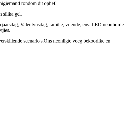
nigiemand rondom dit ophef.
silika gel.
verjaarsdag, Valentynsdag, familie, vriende, ens. LED neonborde
tjies.
 verskillende scenario's.Ons neonligte voeg bekoorlike en