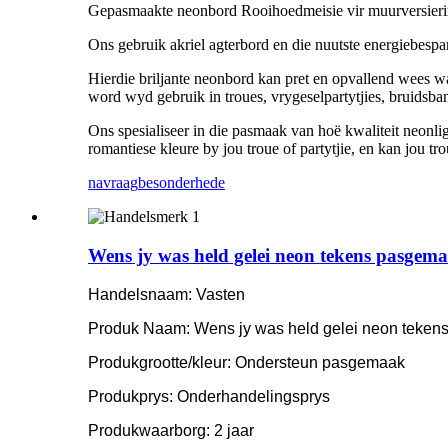
Gepasmaakte neonbord Rooihoedmeisie vir muurversierin
Ons gebruik akriel agterbord en die nuutste energiebespa
Hierdie briljante neonbord kan pret en opvallend wees waa
word wyd gebruik in troues, vrygeselpartytjies, bruidsba
Ons spesialiseer in die pasmaak van hoë kwaliteit neonlig
romantiese kleure by jou troue of partytjie, en kan jou tr
navraag
besonderhede
Wens jy was held gelei neon tekens pasgema
Handelsnaam: Vasten
Produk Naam: Wens jy was held gelei neon teken
Produkgrootte/kleur: Ondersteun pasgemaak
Produkprys: Onderhandelingsprys
Produkwaarborg: 2 jaar