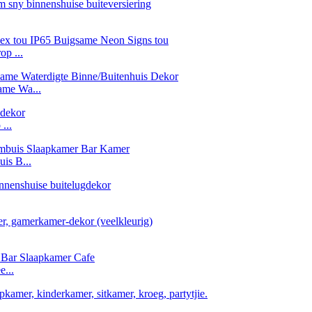
op ...
me Wa...
...
is B...
e...