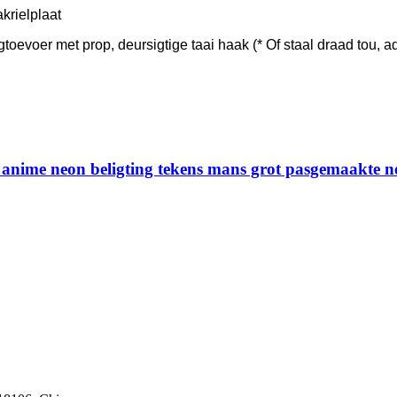
krielplaat
gtoevoer met prop, deursigtige taai haak (* Of staal draad tou,
 anime neon beligting tekens mans grot pasgemaakte n