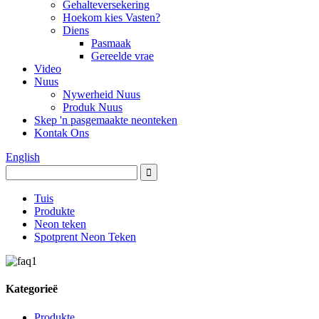
Gehalteversekering
Hoekom kies Vasten?
Diens
Pasmaak
Gereelde vrae
Video
Nuus
Nywerheid Nuus
Produk Nuus
Skep 'n pasgemaakte neonteken
Kontak Ons
English
Tuis
Produkte
Neon teken
Spotprent Neon Teken
Kategorieë
Produkte