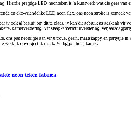
g. Hierdie pragtige LED-neonteken is 'n kunswerk wat die gees van e
rende en eko-vriendelike LED neon flex, ons neon stroke is gemaak van 
r jy ook al besluit om dit te plaas. jy kan dit gebruik as geskenk vir 
nkette, kamerversiering, Vir slaapkamermuurversiering, verjaarsdagparty
te, ons pas neonligte aan vir u troue, gesin, maatskappy en partytjie in
oue werklik onvergeetlik maak. Verlig jou huis, kamer.
akte neon teken fabriek
s