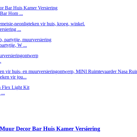
Bar Hom ...
siering ...
artytjie, W ...
.
en vir jou...
...
 Muur Decor Bar Huis Kamer Versiering