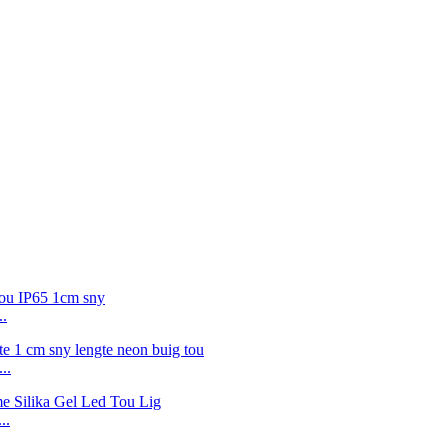
..
..
..