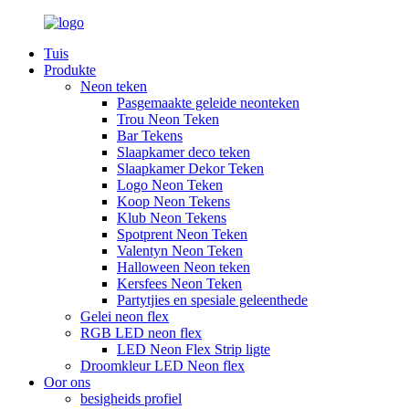
Tuis
Produkte
Neon teken
Pasgemaakte geleide neonteken
Trou Neon Teken
Bar Tekens
Slaapkamer deco teken
Slaapkamer Dekor Teken
Logo Neon Teken
Koop Neon Tekens
Klub Neon Tekens
Spotprent Neon Teken
Valentyn Neon Teken
Halloween Neon teken
Kersfees Neon Teken
Partytjies en spesiale geleenthede
Gelei neon flex
RGB LED neon flex
LED Neon Flex Strip ligte
Droomkleur LED Neon flex
Oor ons
besigheids profiel