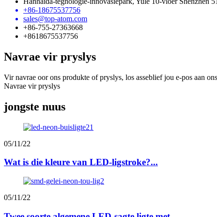
Hanhaida-tegnologie-innovasiepark, Yule 10-vloer Shenzhen 
+86-18675537756
sales@top-atom.com
+86-755-27363668
+8618675537756
Navrae vir pryslys
Vir navrae oor ons produkte of pryslys, los asseblief jou e-pos aan o
Navrae vir pryslys
jongste nuus
05/11/22
Wat is die kleure van LED-ligstroke?...
05/11/22
Twee soorte algemene LED-sagte ligte met ...