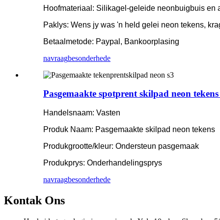
Hoofmateriaal: Silikagel-geleide neonbuigbuis en a
Paklys: Wens jy was 'n held gelei neon tekens, kra
Betaalmetode: Paypal, Bankoorplasing
navraag
besonderhede
Pasgemaakte spotprent skilpad neon tekens
Handelsnaam: Vasten
Produk Naam: Pasgemaakte skilpad neon tekens
Produkgrootte/kleur: Ondersteun pasgemaak
Produkprys: Onderhandelingsprys
navraag
besonderhede
Kontak Ons