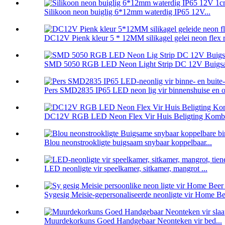
Silikoon neon buiglig 6*12mm waterdig IP65 12V...
DC12V Pienk kleur 5 * 12MM silikagel gelei neon flex r
SMD 5050 RGB LED Neon Light Strip DC 12V Buigsa
Pers SMD2835 IP65 LED neon lig vir binnenshuise en o 
DC12V RGB LED Neon Flex Vir Huis Beligting Kombu
Blou neonstrookligte buigsaam snybaar koppelbaar...
LED neonligte vir speelkamer, sitkamer, mangrot ...
Sygesig Meisie-gepersonaliseerde neonligte vir Home Be
Muurdekorkuns Goed Handgebaar Neonteken vir bed...