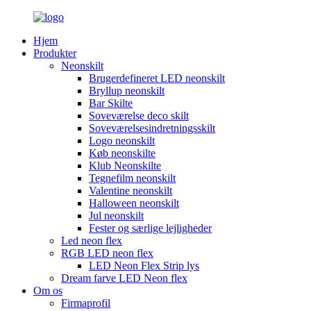
Hjem
Produkter
Neonskilt
Brugerdefineret LED neonskilt
Bryllup neonskilt
Bar Skilte
Soveværelse deco skilt
Soveværelsesindretningsskilt
Logo neonskilt
Køb neonskilte
Klub Neonskilte
Tegnefilm neonskilt
Valentine neonskilt
Halloween neonskilt
Jul neonskilt
Fester og særlige lejligheder
Led neon flex
RGB LED neon flex
LED Neon Flex Strip lys
Dream farve LED Neon flex
Om os
Firmaprofil