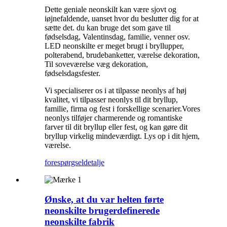
Dette geniale neonskilt kan være sjovt og
iøjnefaldende, uanset hvor du beslutter dig for at
sætte det. du kan bruge det som gave til
fødselsdag, Valentinsdag, familie, venner osv.
LED neonskilte er meget brugt i bryllupper,
polterabend, brudebanketter, værelse dekoration,
Til soveværelse væg dekoration,
fødselsdagsfester.
Vi specialiserer os i at tilpasse neonlys af høj
kvalitet, vi tilpasser neonlys til dit bryllup,
familie, firma og fest i forskellige scenarier.Vores
neonlys tilføjer charmerende og romantiske
farver til dit bryllup eller fest, og kan gøre dit
bryllup virkelig mindeværdigt. Lys op i dit hjem,
værelse.
forespørgsel
detalje
Ønske, at du var helten førte
neonskilte brugerdefinerede
neonskilte fabrik