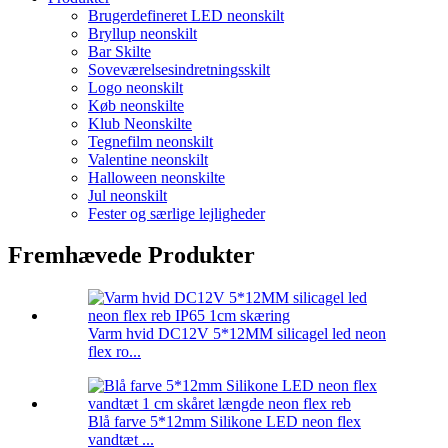
Brugerdefineret LED neonskilt
Bryllup neonskilt
Bar Skilte
Soveværelsesindretningsskilt
Logo neonskilt
Køb neonskilte
Klub Neonskilte
Tegnefilm neonskilt
Valentine neonskilt
Halloween neonskilte
Jul neonskilt
Fester og særlige lejligheder
Fremhævede Produkter
Varm hvid DC12V 5*12MM silicagel led neon
flex ro...
Blå farve 5*12mm Silikone LED neon flex
vandtæt ...