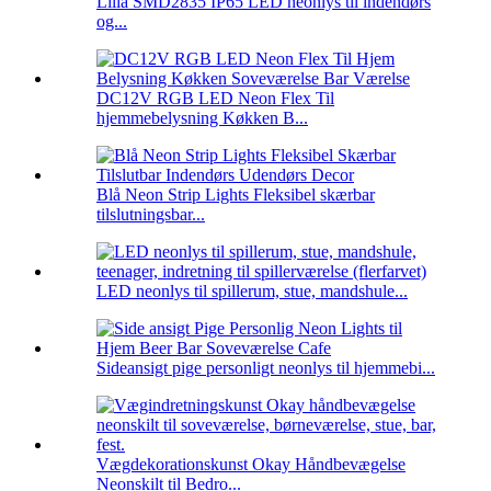
Lilla SMD2835 IP65 LED neonlys til indendørs
og...
DC12V RGB LED Neon Flex Til
hjemmebelysning Køkken B...
Blå Neon Strip Lights Fleksibel skærbar
tilslutningsbar...
LED neonlys til spillerum, stue, mandshule...
Sideansigt pige personligt neonlys til hjemmebi...
Vægdekorationskunst Okay Håndbevægelse
Neonskilt til Bedro...