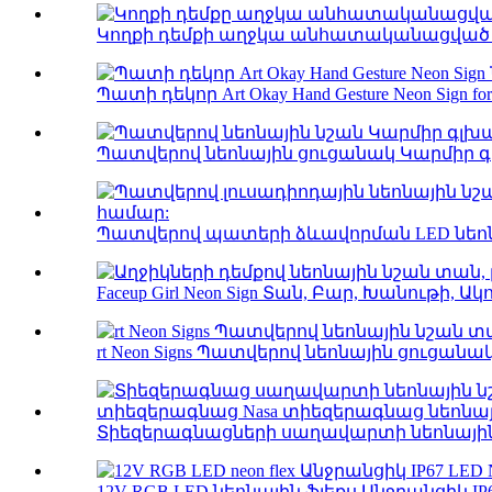
Կողքի դեմքի աղջկա անհատականացված նեո
Պատի դեկոր Art Okay Hand Gesture Neon Sign for 
Պատվերով նեոնային ցուցանակ Կարմիր գ
Պատվերով պատերի ձևավորման LED նեոնա
Faceup Girl Neon Sign Տան, Բար, Խանութի, Ակո
rt Neon Signs Պատվերով նեոնային ցուցան
Տիեզերագնացների սաղավարտի նեոնային 
12V RGB LED նեոնային ֆլեքս Անջրանցիկ IP67 