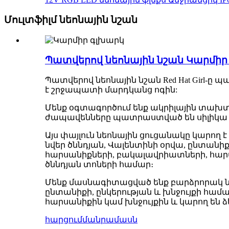
Մուլտֆիլմ նեոնային նշան
Պատվերով նեոնային նշան Կարմի
Պատվերով նեոնային նշան Red Hat Girl-ը
է շրջապատի մարդկանց ոգին:
Մենք օգտագործում ենք ակրիլային տախտա
ժապավենները պատրաստված են սիլիկա գ
Այս փայլուն նեոնային ցուցանակը կարող է 
նվեր ծննդյան, Վալենտինի օրվա, ընտանիք
հարսանիքների, բակալավրիատների, հարս
ծննդյան տոների համար։
Մենք մասնագիտացված ենք բարձրորակ նեոն
ընտանիքի, ընկերության և խնջույքի համար
հարսանիքին կամ խնջույքին և կարող են ձ
հարցում
մանրամասն