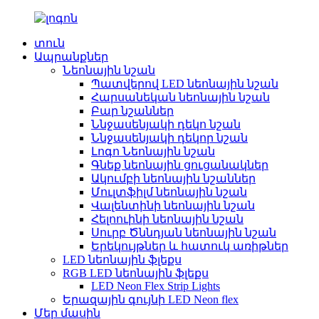
տուն
Ապրանքներ
Նեոնային նշան
Պատվերով LED նեոնային նշան
Հարսանեկան նեոնային նշան
Բար նշաններ
Ննջասենյակի դեկո նշան
Ննջասենյակի դեկոր նշան
Լոգո Նեոնային նշան
Գնեք նեոնային ցուցանակներ
Ակումբի նեոնային նշաններ
Մուլտֆիլմ նեոնային նշան
Վալենտինի նեոնային նշան
Հելոուինի նեոնային նշան
Սուրբ Ծննդյան նեոնային նշան
Երեկույթներ և հատուկ առիթներ
LED նեոնային ֆլեքս
RGB LED նեոնային ֆլեքս
LED Neon Flex Strip Lights
Երազային գույնի LED Neon flex
Մեր մասին