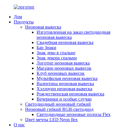
Дом
Продукты
Неоновая вывеска
Изготовленная на заказ светодиодная
неоновая вывеска
Свадебная неоновая вывеска
Бар Знаки
Знак деко в спальне
Знак декора спальни
Логотип неоновая вывеска
Магазин неоновых вывесок
Клуб неоновых вывесок
Мультфильм неоновая вывеска
Валентина неоновая вывеска
Хэллоуин неоновая вывеска
Рождественская неоновая вывеска
Вечеринки и особые случаи
Светодиодный неоновый гибкий
Неоновый гибкий RGB-светодиод
Светодиодные неоновые полосы Flex
Цвет мечты LED Neon flex
О нас