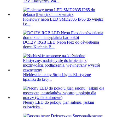
12V Elastyczny Wa...
Fioletowy neon LED SMD2835 IP65 do wnętrz
i o...
DC12V RGB LED Neon Flex do oświetlenia
domu Kuchnia B...
Niebieskie neony Strip Lights Elastyczne
łączniki do kroj...
Neony LED do pokoju gier, salonu, jaskini
człowieka...