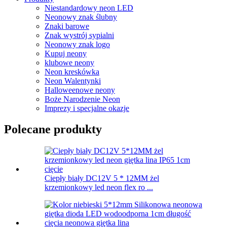
Niestandardowy neon LED
Neonowy znak ślubny
Znaki barowe
Znak wystrój sypialni
Neonowy znak logo
Kupuj neony
klubowe neony
Neon kreskówka
Neon Walentynki
Halloweenowe neony
Boże Narodzenie Neon
Imprezy i specjalne okazje
Polecane produkty
Ciepły biały DC12V 5 * 12MM żel
krzemionkowy led neon flex ro ...