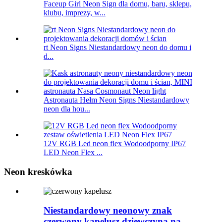
Faceup Girl Neon Sign dla domu, baru, sklepu,
klubu, imprezy, w...
rt Neon Signs Niestandardowy neon do domu i
d...
Astronauta Hełm Neon Signs Niestandardowy
neon dla hou...
12V RGB Led neon flex Wodoodporny IP67
LED Neon Flex ...
Neon kreskówka
Niestandardowy neonowy znak
czerwony kapelusz dziewczyna na