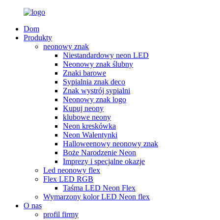
Dom
Produkty
neonowy znak
Niestandardowy neon LED
Neonowy znak ślubny
Znaki barowe
Sypialnia znak deco
Znak wystrój sypialni
Neonowy znak logo
Kupuj neony
klubowe neony
Neon kreskówka
Neon Walentynki
Halloweenowy neonowy znak
Boże Narodzenie Neon
Imprezy i specjalne okazje
Led neonowy flex
Flex LED RGB
Taśma LED Neon Flex
Wymarzony kolor LED Neon flex
O nas
profil firmy