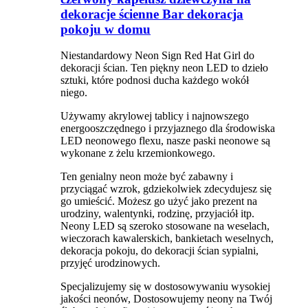
dekoracje ścienne Bar dekoracja
pokoju w domu
Niestandardowy Neon Sign Red Hat Girl do
dekoracji ścian. Ten piękny neon LED to dzieło
sztuki, które podnosi ducha każdego wokół
niego.
Używamy akrylowej tablicy i najnowszego
energooszczędnego i przyjaznego dla środowiska
LED neonowego flexu, nasze paski neonowe są
wykonane z żelu krzemionkowego.
Ten genialny neon może być zabawny i
przyciągać wzrok, gdziekolwiek zdecydujesz się
go umieścić. Możesz go użyć jako prezent na
urodziny, walentynki, rodzinę, przyjaciół itp.
Neony LED są szeroko stosowane na weselach,
wieczorach kawalerskich, bankietach weselnych,
dekoracja pokoju, do dekoracji ścian sypialni,
przyjęć urodzinowych.
Specjalizujemy się w dostosowywaniu wysokiej
jakości neonów, Dostosowujemy neony na Twój