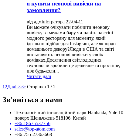
я купити неонові вивіски на
замовлення?
від адміністратора 22-04-11
Ви можете очікувати побачити неонову
вивіску за межами бару чи навіть на стіні
модного ресторану для моменту, який
ідеально підійде для Instagram, але як щодо
домашнього декору?Люди в США та світі
виставляють неонові вивіски у своїх
домівках.Досягнення світлодіодних
технологій зробили це дешевше та простіше,
ніж будь-коли...
Читати далі
1
2
Далі >
>>
Сторінка 1 / 2
Зв'яжіться з нами
Технологічний інноваційний парк Hanhaida, Yule 10
поверх Шеньчжень 518106, Китай
+86-18675537756
sales@top-atom.com
+86-755-27363668