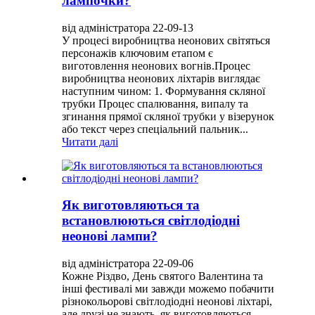
лампочки?
від адміністратора 22-09-13
У процесі виробництва неонових світяться
персонажів ключовим етапом є
виготовлення неонових вогнів.Процес
виробництва неонових ліхтарів виглядає
наступним чином: 1. Формування скляної
трубки Процес спалювання, випалу та
згинання прямої скляної трубки у візерунок
або текст через спеціальний пальник...
Читати далі
Як виготовляються та
встановлюються світлодіодні
неонові лампи?
від адміністратора 22-09-06
Кожне Різдво, День святого Валентина та
інші фестивалі ми завжди можемо побачити
різнокольорові світлодіодні неонові ліхтарі,
але друзі не знають, як виготовляються