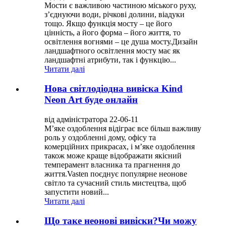
Мости є важливою частиною міського руху,
з’єднуючи води, річкові долини, віадуки
тощо. Якщо функція мосту – це його
цінність, а його форма – його життя, то
освітлення вогнями – це душа мосту.Дизайн
ландшафтного освітлення мосту має як
ландшафтні атрибути, так і функцію...
Читати далі
Нова світлодіодна вивіска Kind
Neon Art буде онлайн
від адміністратора 22-06-11
М’яке оздоблення відіграє все більш важливу
роль у оздобленні дому, офісу та
комерційних прикрасах, і м’яке оздоблення
також може краще відображати якісний
темперамент власника та прагнення до
життя.Vasten поєднує популярне неонове
світло та сучасний стиль мистецтва, щоб
запустити новий...
Читати далі
Що таке неонові вивіски?Чи можу