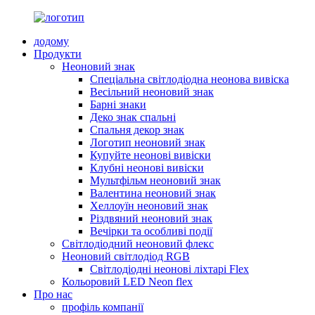
додому
Продукти
Неоновий знак
Спеціальна світлодіодна неонова вивіска
Весільний неоновий знак
Барні знаки
Деко знак спальні
Спальня декор знак
Логотип неоновий знак
Купуйте неонові вивіски
Клубні неонові вивіски
Мультфільм неоновий знак
Валентина неоновий знак
Хеллоуїн неоновий знак
Різдвяний неоновий знак
Вечірки та особливі події
Світлодіодний неоновий флекс
Неоновий світлодіод RGB
Світлодіодні неонові ліхтарі Flex
Кольоровий LED Neon flex
Про нас
профіль компанії