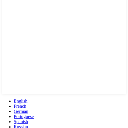
English
French
German
Portuguese
Spanish
Russian