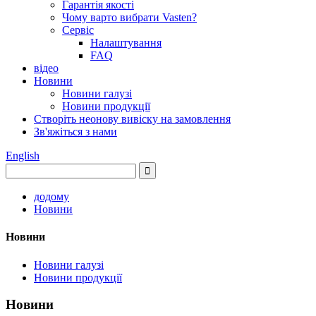
Гарантія якості
Чому варто вибрати Vasten?
Сервіс
Налаштування
FAQ
відео
Новини
Новини галузі
Новини продукції
Створіть неонову вивіску на замовлення
Зв'яжіться з нами
English
додому
Новини
Новини
Новини галузі
Новини продукції
Новини