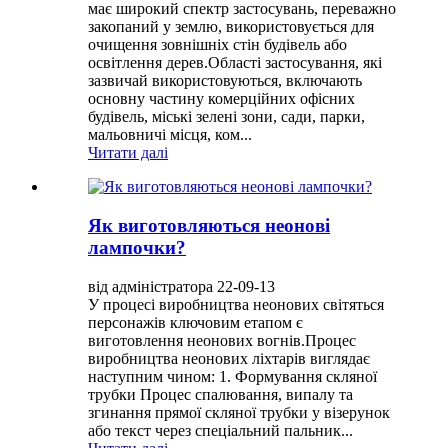
має широкий спектр застосувань, переважно
закопаний у землю, використовується для
очищення зовнішніх стін будівель або
освітлення дерев.Області застосування, які
зазвичай використовуються, включають
основну частину комерційних офісних
будівель, міські зелені зони, сади, парки,
мальовничі місця, ком...
Читати далі
Як виготовляються неонові
лампочки?
від адміністратора 22-09-13
У процесі виробництва неонових світяться
персонажів ключовим етапом є
виготовлення неонових вогнів.Процес
виробництва неонових ліхтарів виглядає
наступним чином: 1. Формування скляної
трубки Процес спалювання, випалу та
згинання прямої скляної трубки у візерунок
або текст через спеціальний пальник...