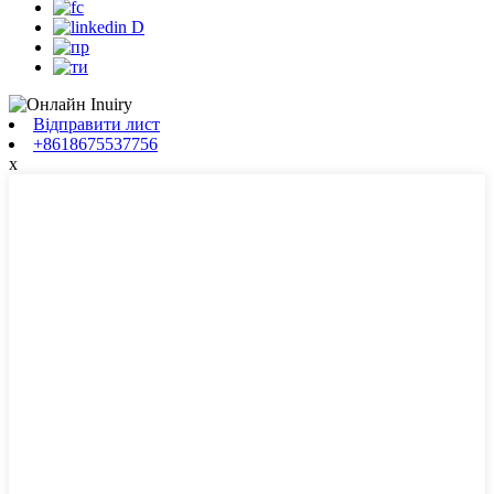
Відправити лист
+8618675537756
x