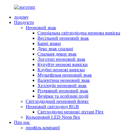
додому
Продукти
Неоновий знак
Спеціальна світлодіодна неонова вивіска
Весільний неоновий знак
Барні знаки
Деко знак спальні
Спальня декор знак
Логотип неоновий знак
Купуйте неонові вивіски
Клубні неонові вивіски
Мультфільм неоновий знак
Валентина неоновий знак
Хеллоуїн неоновий знак
Різдвяний неоновий знак
Вечірки та особливі події
Світлодіодний неоновий флекс
Неоновий світлодіод RGB
Світлодіодні неонові ліхтарі Flex
Кольоровий LED Neon flex
Про нас
профіль компанії