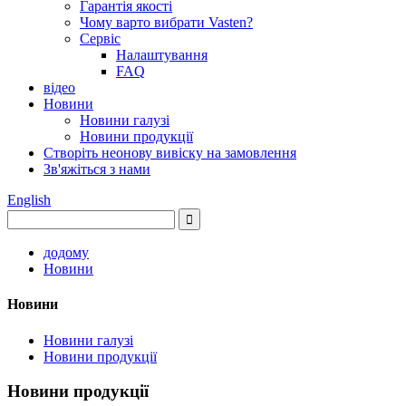
Гарантія якості
Чому варто вибрати Vasten?
Сервіс
Налаштування
FAQ
відео
Новини
Новини галузі
Новини продукції
Створіть неонову вивіску на замовлення
Зв'яжіться з нами
English
додому
Новини
Новини
Новини галузі
Новини продукції
Новини продукції