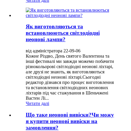
Читати далі
Як виготовляються та
встановлюються світлодіодні
неонові лампи?
від адміністратора 22-09-06
Кожне Різдво, День святого Валентина та
інші фестивалі ми завжди можемо побачити
різнокольорові світлодіодні неонові ліхтарі,
але друзі не знають, як виготовляються
світлодіодні неонові ліхтарі.Сьогодні
редактор дізнався про процес виготовлення
та встановлення світлодіодних неонових
ліхтарів під час стажування в Шеньчжені
Вастен Лі...
Читати далі
Що таке неонові вивіски?Чи можу
я купити неонові вивіски на
замовлення?