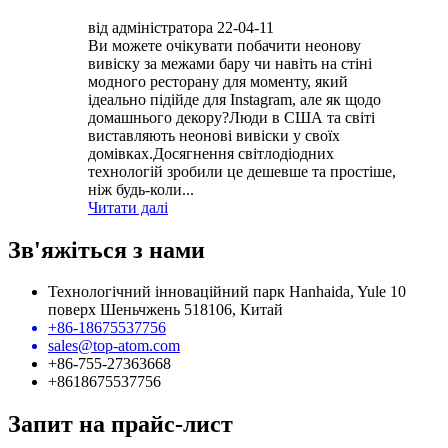
від адміністратора 22-04-11
Ви можете очікувати побачити неонову
вивіску за межами бару чи навіть на стіні
модного ресторану для моменту, який
ідеально підійде для Instagram, але як щодо
домашнього декору?Люди в США та світі
виставляють неонові вивіски у своїх
домівках.Досягнення світлодіодних
технологій зробили це дешевше та простіше,
ніж будь-коли...
Читати далі
Зв'яжіться з нами
Технологічний інноваційний парк Hanhaida, Yule 10
поверх Шеньчжень 518106, Китай
+86-18675537756
sales@top-atom.com
+86-755-27363668
+8618675537756
Запит на прайс-лист