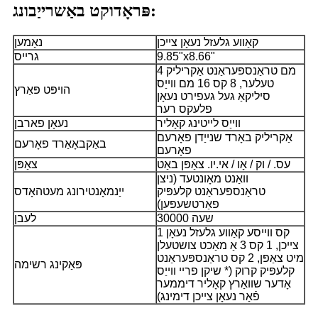
פּראָדוקט באַשרייַבונג:
קאַווע גלעזל נעאָן צייכן
נאָמען
9.85"x8.66"
גרייס
4 מם טראַנספּעראַנט אַקריליק
טעלער, 8 קס 16 מם ווייַס
הויפּט פּאַרץ
סיליקאַ געל געפירט נעאָן
פלעקס רער
ווייַס לייטינג קאָליר
נעאָן פארבן
אַקריליק באָרד שנייַדן פאָרעם
באַקבאָאַרד פאָרעם
פאָרעם
עס. / וק / אָו / אי.יו. צאַפּן באַט
צאַפּן
וואַנט מאָונטעד (ניצן
טראַנספּעראַנט קלעפּיק
ייַנמאָנטירונג מעטהאָדס
פאַרטשעפּען)
30000 שעה
לעבן
1 קס ווייסע קאַווע גלעזל נעאָן
צייכן, 1 קס 3 אַ מאַכט צושטעלן
מיט צאַפּן, 2 קס טראַנספּעראַנט
פּאַקינג רשימה
קלעפּיק קרוק (* שיקן פריי ווייַס
אָדער שוואַרץ קאָליר דיממער
פֿאַר נעאָן צייכן דימינג)