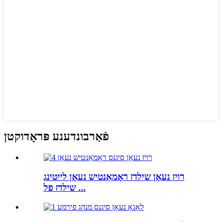
פֿאַרבונדענע פּראָדוקטן
רויז נעאָן שילדז ראָמאַנטיש נעאָן לייטינג
שילדז פל ...