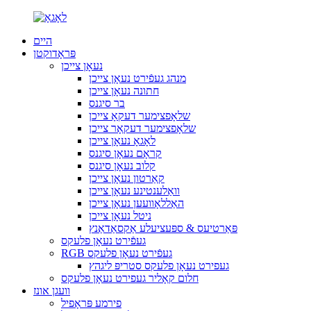
היים
פּראָדוקטן
נעאָן צייכן
מנהג געפֿירט נעאָן צייכן
חתונה נעאָן צייכן
בר סיגנס
שלאָפצימער דעקאָ צייכן
שלאָפצימער דעקאָר צייכן
לאָגאָ נעאָן צייכן
קראָם נעאָן סיגנס
קלוב נעאָן סיגנס
קאַרטון נעאָן צייכן
וואַלענטינע נעאָן צייכן
האַללאָוועען נעאָן צייכן
ניטל נעאָן צייכן
פּאַרטיעס & ספּעציעלע אַקסאַדאַנץ
געפֿירט נעאָן פלעקס
RGB געפֿירט נעאָן פלעקס
געפירט נעאָן פלעקס סטריפּ ליגהץ
חלום קאָליר געפירט נעאָן פלעקס
וועגן אונז
פירמע פּראָפיל