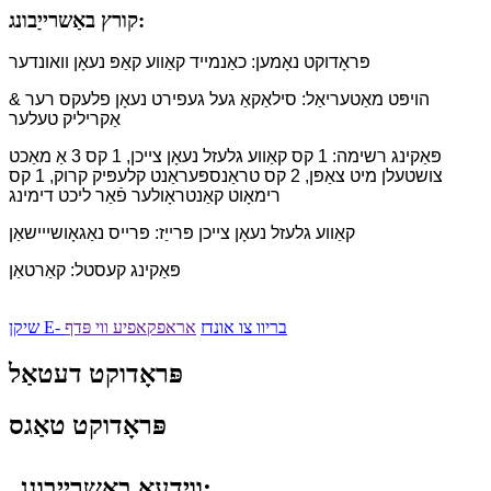
קורץ באַשרייַבונג:
פּראָדוקט נאָמען: כאַנמייד קאַווע קאַפּ נעאָן וואונדער
הויפּט מאַטעריאַל: סילאַקאַ געל געפירט נעאָן פלעקס רער &
אַקריליק טעלער
פּאַקינג רשימה: 1 קס קאַווע גלעזל נעאָן צייכן, 1 קס 3 אַ מאַכט
צושטעלן מיט צאַפּן, 2 קס טראַנספּעראַנט קלעפּיק קרוק, 1 קס
רימאָוט קאַנטראָולער פֿאַר ליכט דימינג
קאַווע גלעזל נעאָן צייכן פּרייַז: פּרייס נאַגאָושייישאַן
פּאַקינג קעסטל: קאַרטאַן
שיקן E- בריוו צו אונדז
אראפקאפיע ווי פּדף
פּראָדוקט דעטאַל
פּראָדוקט טאַגס
ווידעא באַשרייַבונג: