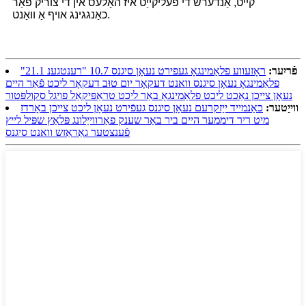
קייט, אַנדערש די פעליקייַט איז האָלעס אין די צוריק פֿאַר
כאַנגגינג אויף אַ וואַנט.
פֿריִער:
ראָזעווע פלאַמינגאָ געפירט נעאָן סיגנס 10.7 "רענטגענ 21.1"
פלאַמינגאָ נעאָן סיגנס וואנט דעקאָר יום טוּב דעקאָר ליכט פֿאַר היים
נעאָן צייכן נאַכט ליכט פלאַמינגאָ באַר ליכט טראַפּיקאַל פויגל סקולפּטור
ווייַטער:
כאַנמייד ייַזקרעם נעאָן סיגנס געפֿירט נעאָן ליכט צייכן באָרדז
מיט ריר דיממער היים ביר באַר שענק פאַרווייַלונג פּלאַץ שפּיל לייץ
פֿענצטער גאַראַזש וואנט סיגנס