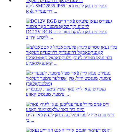
לילאַ SMD2835 IP65 געפירט נעאָן ליכט פֿאַר
דרינענדיק & אָ ...
DC12V RGB געפירט נעאָן פלעקס פֿאַר היים
לייטינג קיך ב ...
בלוי נעאָן סטריפּ ליגהץ פלעקסאַבאַל קאַטטאַבלע
קאָננעקטאַבלע ...
געפירט נעאָן לייץ פֿאַר שפּיל צימער, לעבעדיק
צימער, מענטש קאַווע ...
זייַט פּנים מיידל פערזענליכען נעאָן ליגהץ פֿאַר היים
בי ...