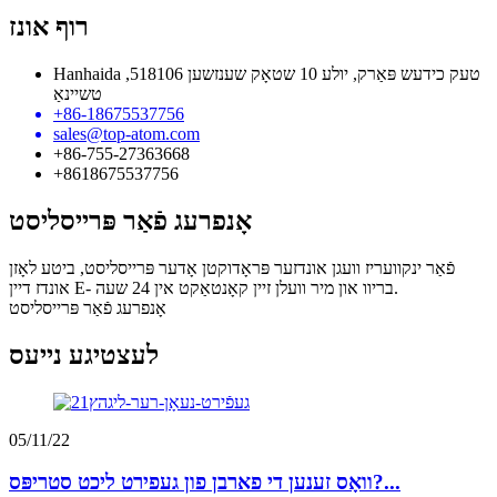
רוף אונז
Hanhaida טעק כידעש פּאַרק, יולע 10 שטאָק שענזשען 518106,
טשיינאַ
+86-18675537756
sales@top-atom.com
+86-755-27363668
+8618675537756
אָנפרעג פֿאַר פּרייסליסט
פֿאַר ינקוועריז וועגן אונדזער פּראָדוקטן אָדער פּרייסליסט, ביטע לאָזן
אונדז דיין E- בריוו און מיר וועלן זיין קאָנטאַקט אין 24 שעה.
אָנפרעג פֿאַר פּרייסליסט
לעצטיגע נייעס
05/11/22
וואָס זענען די פארבן פון געפירט ליכט סטריפּס?...