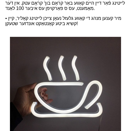
לייטינג פֿאַר דיין היים קאַווע באַר קראָם בוך קראָם עטק. אין דער
מאָמענט, עס ס פאַרקויפן עס איבער 100 לאַנד.
• מיר קענען מנהג די קאַווע גלעזל נעאָן צייכן לייטינג קאָליר, קיין
קשיא ביטע קאָנטאַקט אונדזער שטעקן!