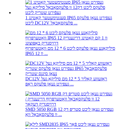
1 סענטימעטער קאַטינג IP65 געפירט נעאָן פלעקס
ליכט DC12V פלעקסאַבאַל ...
סיליקאָנע נעאָן פלעקס ליכט 6 * 12 מם וואָטערפּרוף
IP65 12 וו ...
DC12V ראָזעווע קאָליר 5 * 12 מם סיליקאַ געל
געפירט נעאָן פלעקס ראַפּ ...
SMD 5050 RGB געפירט נעאָן ליכט סטריפּ דק 12
וו פלעקסאַבאַל וואַ ...