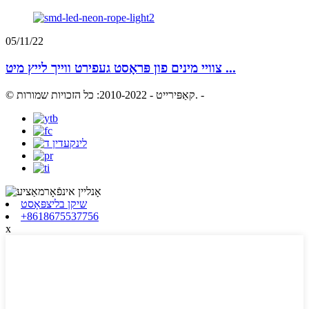
05/11/22
צוויי מינים פון פּראָסט געפירט ווייך לייץ מיט ...
-
© קאַפּירייט - 2010-2022: כל הזכויות שמורות.
שיקן בליצפּאָסט
+8618675537756
x