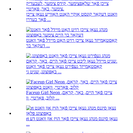
וואנט דעקאָר קונסט אָוקיי האַנט האַווייַע נעאָן צייכן
פֿאַר בעדרו ...
קאַסטאַמייזד נעאָן צייכן רויט האַט מיידל פֿאַר וואנט
דעקאָר בר ...
קאַסטאַמייזד געפֿירט נעאָן צייכן פֿאַר וואַנט
באַפּוצונג, שניט גי ...
Faceup Girl Neon צייכן פֿאַר היים, באַר, קראָם,
קלוב, פּאַרטיי, וו ...
rt נעאָן סיגנס מנהג נעאָן צייכן פֿאַר הויז און וואנט דע
...