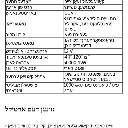
קאַווע גלעזל נעאָן צייכן
מאָדעל נומער
שענזשען, טשיינאַ
אָרט פון אָריגין
וואַסטן
בארימטע נאמען
8 מם ווייַס סיליקאָנע געפֿירט
נעאָן פלעקס רער, אַקריליק
מאַטעריאַל
טעלער
געפירט נעאָן
ליכט מקור
3A טראַנספאָרמער (* בלויז
מאַכט צושטעלן
דרינענדיק נוצן)
12 V
אַרייַנשרייַב וואָולטידזש
-4°F צו 120°F
ארבעטן טעמפּעראַטור
50000 שעה
אַרבעט לעבן
וואנט בארג
ינסטאַלירונג וועג
בנינים, שאַפּס, חתונה, שולן,
אַפּפּליקאַטיאָן ערטער
באַר, ויטאָבוס סטיישאַנז ...
1000 פּיס / פּיעסעס פּער טאָג
צושטעלן אַביליטי
2 יאר
וואָראַנטי
וועגן דעם אַרטיקל:
• ווייַס כאַנמייד קאַווע גלעזל נעאָן צייכן, קליין, ליכט ווייַס נעאָן