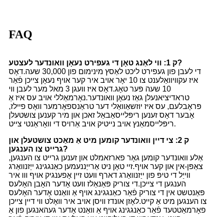
FAQ
ק 1: ווי לאַנג טאָן די געפירט נעאָן וואונדער לעצטע?
די לעבן פון געפירט ליכט לאַסץ מינימום פון 30,000 שעה.דאָס
איז עקוויוואַלענט צו 10 יאָר אויב איר קער אויף נעאָן צייכן פֿאַר
10 שעה פּער טאָג.דאָס איז וועגן 3 מאל מער לעבן ווי
טראדיציאנעלן גאַז נעאָן וואונדער.נאָרמאַללי אויב עס איז אַ
פּראָבלעם, עס איז יוזשאַוואַלי דער טראַנספאָרמער וואָס פיילז,
אָבער דאָס זענען ריפּלייסאַבאַל זאכן און מיר קענען צושטעלן
ריפּלייסמאַנץ אויב נייטיק אויב אַרויס די וואָראַנטי צייט.
ק 2: צי דיין וואונדער קומען מיט אַ מאַכט צושטעלן און
גרייט צו הענגען?
אַלע וואונדער קומען גאָר פארזאמלט און זענען גרייט צו הענגען,
צאַפּן-אין און קער אויף.זיי טאָן ניט אַרייַננעמען כאַנגגינג ייַזנוואַרג
ווייַל די טיפּ פון ייַזנוואַרג דארף וועט זיין אָפענגיק אויף ווו איר
הענגען די צייכן.די צוריק פּאַנאַלז וועט אָדער האָבן האָלעס
פּאַנטשט אין די צוריק פֿאַר כאַנגגינג אויף אַ וואַנט אָדער האָלעס
צו הענגען מיט אַ קייט.לאָזן אונדז וויסן אויב איר וואָלט ווי דיין צייכן
פאָרמאַטטעד פֿאַר כאַנגגינג אויף אַ וואַנט אָדער געהאנגען פון אַ