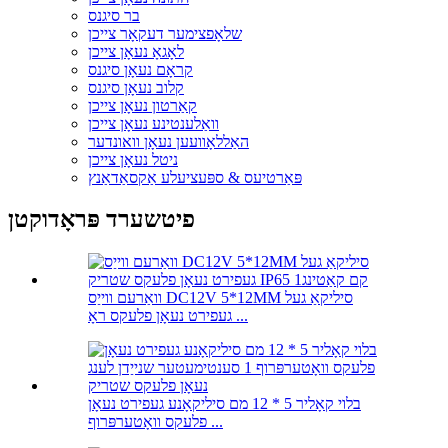
בר סיגנס
שלאָפצימער דעקאָר צייכן
לאָגאָ נעאָן צייכן
קראָם נעאָן סיגנס
קלוב נעאָן סיגנס
קאַרטון נעאָן צייכן
וואַלענטינע נעאָן צייכן
האַללאָוועען נעאָן וואונדער
ניטל נעאָן צייכן
פּאַרטיעס & ספּעציעלע אַקסאַדאַנץ
פיטשערד פּראָדוקטן
וואַרעם ווייַס DC12V 5*12MM סיליקאַ געל
געפירט נעאָן פלעקס ראָ ...
בלוי קאָליר 5 * 12 מם סיליקאָנע געפירט נעאָן
פלעקס וואָטערפּרוף ...