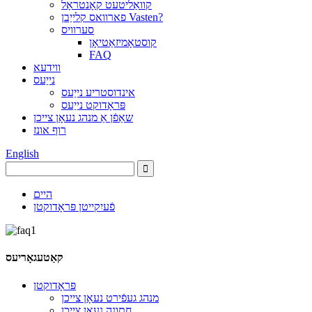
קוואַליטעט קאָנטראָל
פארוואס קלייַבן Vasten?
סערוויס
קוסטאָמיזאַטיאָן
FAQ
ווידעא
נייַעס
אינדוסטריע נייַעס
פּראָדוקט נייַעס
שאַפֿן אַ מנהג נעאָן צייכן
רוף אונז
English
היים
פֿעיִקייטן פּראָדוקטן
קאַטעגאָריעס
פּראָדוקטן
מנהג געפֿירט נעאָן צייכן
חתונה נעאָן צייכן