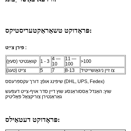
פּראָדוקט טשאַראַקטעריסטיקס:
פירן צייַט :
4 —
11 —
>100
1 - 3
קוואַנטיטי (סעץ)
10
100
צו זיין ניגאָושיייטיד
8-13
7
5
צייט (טעג)
שיפּינג אופֿן: דורך עקספּרעסס (DHL, UPS, Fedex)
שוץ: האַנדל אַססוראַנסע שוץ דיין סדר אויף-צייט דעפּעש
גאַראַנטירן צוריקצאָל פּאָליטיק
פּראָדוקט דעטאַילס: