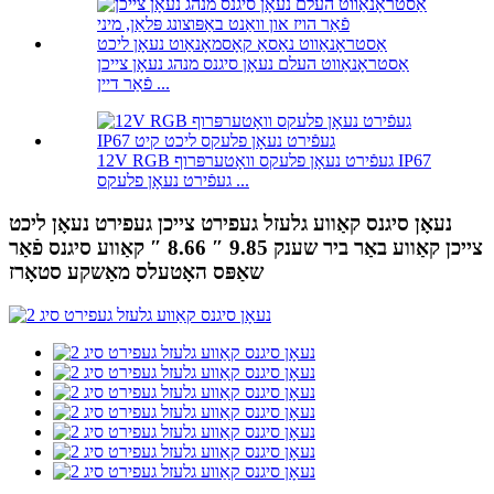
אַסטראָנאַווט העלם נעאָן סיגנס מנהג נעאָן צייכן
פֿאַר דיין ...
12V RGB געפֿירט נעאָן פלעקס וואָטערפּרוף IP67
געפֿירט נעאָן פלעקס ...
נעאָן סיגנס קאַווע גלעזל געפירט צייכן געפירט נעאָן ליכט
צייכן קאַווע באַר ביר שענק 9.85 ″ 8.66 ″ קאַווע סיגנס פֿאַר
שאַפּס האָטעלס מאַשקע סטאָרז