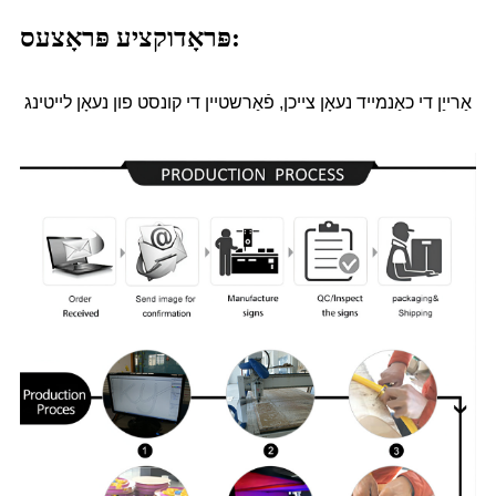
פּראָדוקציע פּראָצעס:
אַרייַן די כאַנמייד נעאָן צייכן, פֿאַרשטיין די קונסט פון נעאָן לייטינג