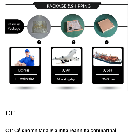
CC
C1: Cé chomh fada is a mhaireann na comharthaí