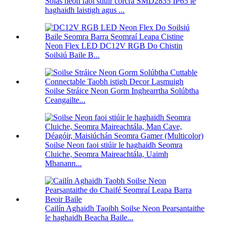
Solas neon faoi stiúir corcra SMD2835 IP65 le
haghaidh laistigh agus ...
Neon Flex LED DC12V RGB Do Chistin
Soilsiú Baile B...
Soilse Stráice Neon Gorm Inghearrtha Solúbtha
Ceangailte...
Soilse Neon faoi stiúir le haghaidh Seomra
Cluiche, Seomra Maireachtála, Uaimh
Mhanann...
Cailín Aghaidh Taoibh Soilse Neon Pearsantaithe
le haghaidh Beacha Baile...