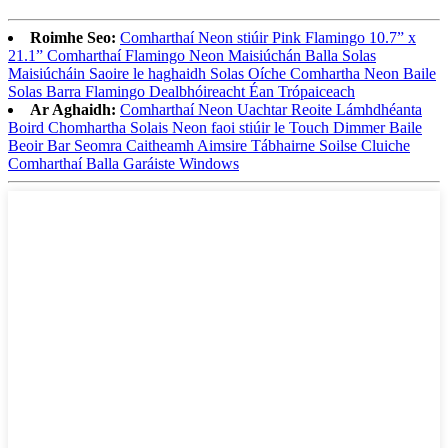
Roimhe Seo:
Comharthaí Neon stiúir Pink Flamingo 10.7” x
21.1” Comharthaí Flamingo Neon Maisiúchán Balla Solas
Maisiúcháin Saoire le haghaidh Solas Oíche Comhartha Neon Baile
Solas Barra Flamingo Dealbhóireacht Éan Trópaiceach
Ar Aghaidh:
Comharthaí Neon Uachtar Reoite Lámhdhéanta
Boird Chomhartha Solais Neon faoi stiúir le Touch Dimmer Baile
Beoir Bar Seomra Caitheamh Aimsire Tábhairne Soilse Cluiche
Comharthaí Balla Garáiste Windows