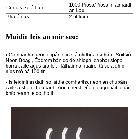
1000 Píosa/Píosa in aghaidh
Cumas Soláthair
an Lae
Bharántas
2 bhliain
Maidir leis an mír seo:
• Comhartha neon cupán caife lámhdhéanta bán , Soilsiú
Neon Beag , Éadrom bán do do shiopa leabhar siopa
barra caife agus araile . I láthair na huaire, tá sé á dhíol
níos mó ná 100 tír.
• Is féidir linn dath soilsithe comhartha neon an chupáin
caife a shaincheapadh, Aon cheist Déan teagmháil lenár
bhfoireann le do thoil!