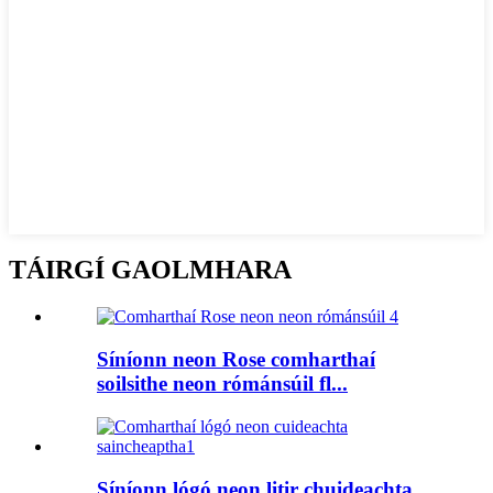
TÁIRGÍ GAOLMHARA
Síníonn neon Rose comharthaí
soilsithe neon rómánsúil fl...
Síníonn lógó neon litir chuideachta