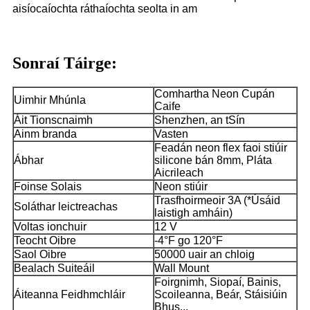
aisíocaíochta ráthaíochta seolta in am
Sonraí Táirge:
Comhartha Neon Cupán
Uimhir Mhúnla
Caife
Áit Tionscnaimh
Shenzhen, an tSín
Ainm branda
Vasten
Feadán neon flex faoi stiúir
Ábhar
silicone bán 8mm, Pláta
Aicrileach
Foinse Solais
Neon stiúir
Trasfhoirmeoir 3A (*Úsáid
Soláthar leictreachas
laistigh amháin)
Voltas ionchuir
12 V
Teocht Oibre
-4°F go 120°F
Saol Oibre
50000 uair an chloig
Bealach Suiteáil
Wall Mount
Foirgnimh, Siopaí, Bainis,
Áiteanna Feidhmchláir
Scoileanna, Beár, Stáisiúin
Bhus...