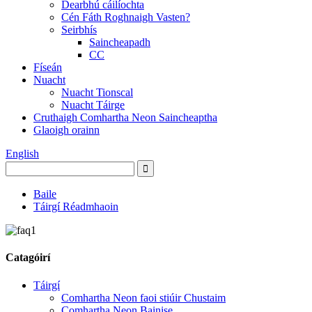
Dearbhú cáilíochta
Cén Fáth Roghnaigh Vasten?
Seirbhís
Saincheapadh
CC
Físeán
Nuacht
Nuacht Tionscal
Nuacht Táirge
Cruthaigh Comhartha Neon Saincheaptha
Glaoigh orainn
English
Baile
Táirgí Réadmhaoin
Catagóirí
Táirgí
Comhartha Neon faoi stiúir Chustaim
Comhartha Neon Bainise