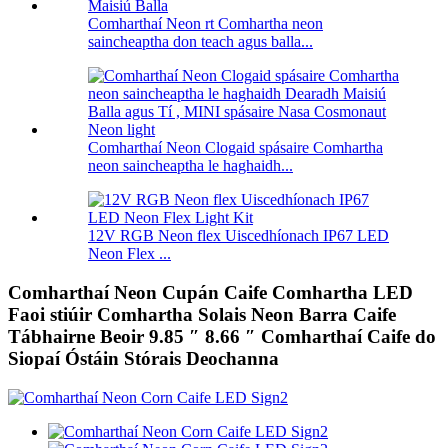
Comharthaí Neon rt Comhartha neon
saincheaptha don teach agus balla...
Comharthaí Neon Clogaid spásaire Comhartha
neon saincheaptha le haghaidh...
12V RGB Neon flex Uiscedhíonach IP67 LED
Neon Flex ...
Comharthaí Neon Cupán Caife Comhartha LED
Faoi stiúir Comhartha Solais Neon Barra Caife
Tábhairne Beoir 9.85 ″ 8.66 ″ Comharthaí Caife do
Siopaí Óstáin Stórais Deochanna