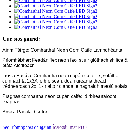
Cur síos gairid:
Ainm Táirge: Comharthaí Neon Corn Caife Lámhdhéanta
Príomhábhar: Feadán flex neon faoi stiúir glóthach shilice &
pláta Aicrileach
Liosta Pacála: Comhartha neon cupán caife 1x, soláthar
cumhachta 1x3A le breiseán, duán greamaitheach
trédhearcach 2x, 1x rialtóir cianda le haghaidh maolú solais
Praghas comhartha neon cupán caife: Idirbheartaíocht
Praghas
Bosca Pacála: Carton
Seol ríomhphost chugainn
Íoslódáil mar PDF