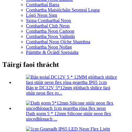
Comharthaí Barra
Comhartha Maisiúcháin Seomraí Leapa
Lógó Neon Sign
Siopa Comharthaí Neon
Comharthaí Club Neon
Comhartha Neon Cartoon
Comhartha Neon Vailintín
Comharthaí Neon Oíche Shamhna
Comhartha Neon Nollag
Páirtithe & Ócáidí Speisialta
Táirgí faoi thrácht
Bán te DC12V 5*12mm glóthach shilice faoi
stiúir neon flex ro...
Dath gorm 5 * 12mm Silicone stiúir neon flex
uiscedhíonach ...