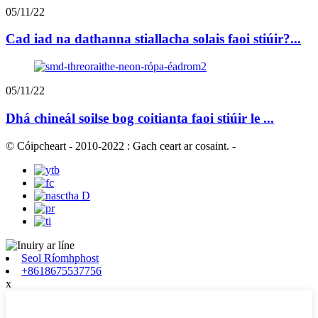
05/11/22
Cad iad na dathanna stiallacha solais faoi stiúir?...
05/11/22
Dhá chineál soilse bog coitianta faoi stiúir le ...
© Cóipcheart - 2010-2022 : Gach ceart ar cosaint.
-
Seol Ríomhphost
+8618675537756
x