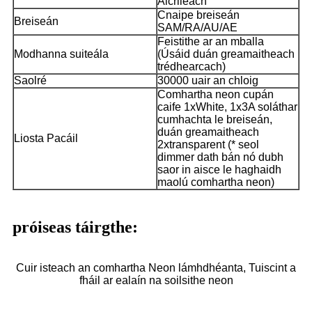
Aicrileach
Cnaipe breiseán
Breiseán
SAM/RA/AU/AE
Feistithe ar an mballa
Modhanna suiteála
(Úsáid duán greamaitheach
trédhearcach)
Saolré
30000 uair an chloig
Comhartha neon cupán
caife 1xWhite, 1x3A soláthar
cumhachta le breiseán,
duán greamaitheach
Liosta Pacáil
2xtransparent (* seol
dimmer dath bán nó dubh
saor in aisce le haghaidh
maolú comhartha neon)
próiseas táirgthe:
Cuir isteach an comhartha Neon lámhdhéanta, Tuiscint a
fháil ar ealaín na soilsithe neon