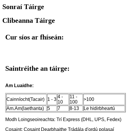
Sonraí Táirge
Clibeanna Táirge
Cur síos ar fhíseán:
Saintréithe an táirge:
Am Luaidhe:
4 -
11 -
Cainníocht(Tacair)
1 - 3
>100
10
100
Am.Am(laethanta)
5
7
8-13
Le hidirbheartú
Modh Loingseoireachta: Trí Express (DHL, UPS, Fedex)
Cosaint: Cosaint Dearbhaithe Trádála d'ordú polasaí