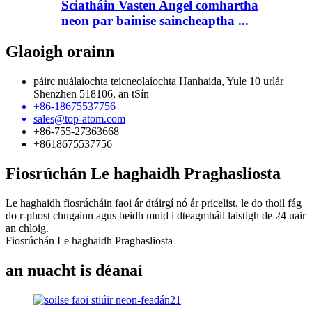
Sciatháin Vasten Angel comhartha
neon par bainise saincheaptha ...
Glaoigh orainn
páirc nuálaíochta teicneolaíochta Hanhaida, Yule 10 urlár
Shenzhen 518106, an tSín
+86-18675537756
sales@top-atom.com
+86-755-27363668
+8618675537756
Fiosrúchán Le haghaidh Praghasliosta
Le haghaidh fiosrúcháin faoi ár dtáirgí nó ár pricelist, le do thoil fág
do r-phost chugainn agus beidh muid i dteagmháil laistigh de 24 uair
an chloig.
Fiosrúchán Le haghaidh Praghasliosta
an nuacht is déanaí