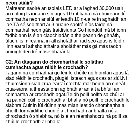
neon stiúir?
Maireann saolré an tsolais LED ar a laghad 30,000 uair
an chloig.Is ionann sin agus 10 mbliana má chuireann tú
comhartha neon ar siúl ar feadh 10 n-uaire in aghaidh an
lae.Tá sé seo thart ar 3 huaire saolré níos faide ná
comharthaí neon gáis traidisiúnta.Go hiondúil má bhíonn
fadhb ann is é an claochladán a theipeann de ghnáth,
áfach, is míreanna in-athsholáthair iad seo agus is féidir
linn earraí athsholáthair a sholáthar más gá más taobh
amuigh den tréimhse bharánta.
C2: An dtagann do chomharthaí le soláthar
cumhachta agus réidh le crochadh?
Tagann na comharthaí go léir le chéile go hiomlán agus tá
siad réidh le crochadh, plugáil isteach agus cas ar siúl.Ní
chuimsíonn siad crua-earraí crochta mar beidh an cineál
crua-earraí a theastaíonn ag brath ar an áit a bhfuil an
comhartha ar crochadh agat.Beidh poill pollta sa chúl ar
na painéil cúil le crochadh ar bhalla nó poill le crochadh le
slabhra.Cuir in iúl dúinn más mian leat do chomhartha a
bheith formáidithe chun é a chrochadh ar bhalla nó a
chrochadh ó shlabhra, nó is é an réamhshocrú ná poill sa
chúl le crochadh ar bhalla.