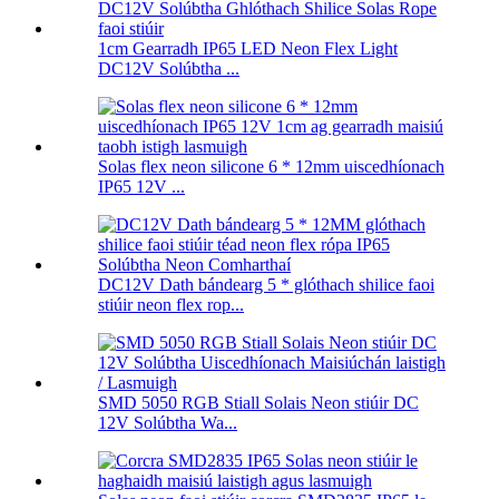
1cm Gearradh IP65 LED Neon Flex Light
DC12V Solúbtha ...
Solas flex neon silicone 6 * 12mm uiscedhíonach
IP65 12V ...
DC12V Dath bándearg 5 * glóthach shilice faoi
stiúir neon flex rop...
SMD 5050 RGB Stiall Solais Neon stiúir DC
12V Solúbtha Wa...