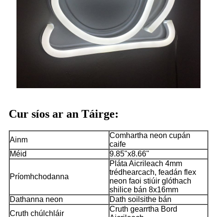
Cur síos ar an Táirge:
Comhartha neon cupán
Ainm
caife
Méid
9.85"x8.66"
Pláta Aicrileach 4mm
trédhearcach, feadán flex
Príomhchodanna
neon faoi stiúir glóthach
shilice bán 8x16mm
Dathanna neon
Dath soilsithe bán
Cruth gearrtha Bord
Cruth chúlchláir