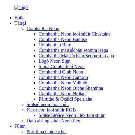
Baile
Táirgí
Comhartha Neon
Comhartha Neon faoi stiúir Chustaim
Comhartha Neon Bainise
Comharthaí Barra
Comhartha maisiúchán seomra leapa
Comhartha Maisiúcháin Seomraí Leapa
Lógó Neon Sign
Siopa Comharthaí Neon
Comharthaí Club Neon
Comhartha Neon Cartoon
Comhartha Neon Vailintín
Comhartha Neon Oíche Shamhna
Comhartha Neon Nollag
Páirtithe & Ócáidí Speisialta
Soilsiú neon faoi stiúir
Flex neon faoi stiúir RGB
Soilse Stráice Neon Flex faoi stiúir
Dath aisling stiúir Neon flex
Fúinn
Próifíl na Cuideachta