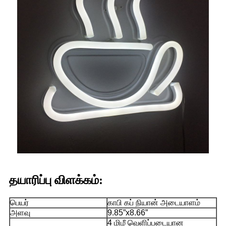
தயாரிப்பு விளக்கம்:
பெயர்
காபி கப் நியான் அடையாளம்
அளவு
9.85”x8.66”
4 மிமீ வெளிப்படையான