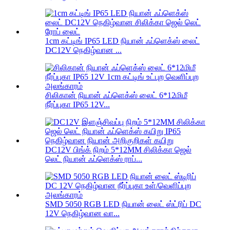
1cm கட்டிங் IP65 LED நியான் ஃப்ளெக்ஸ் லைட்
DC12V நெகிழ்வான ...
சிலிகான் நியான் ஃப்ளெக்ஸ் லைட் 6*12மிமீ
நீர்ப்புகா IP65 12V...
DC12V பிங்க் நிறம் 5*12MM சிலிக்கா ஜெல்
லெட் நியான் ஃப்ளெக்ஸ் ராப்...
SMD 5050 RGB LED நியான் லைட் ஸ்ட்ரிப் DC
12V நெகிழ்வான வா...