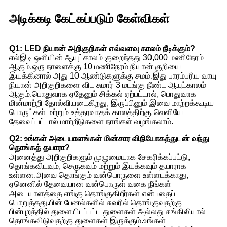
அடிக்கடி கேட்கப்படும் கேள்விகள்
Q1: LED நியான் அறிகுறிகள் எவ்வளவு காலம் நீடிக்கும்?
எல்இடி ஒளியின் ஆயுட்காலம் குறைந்தது 30,000 மணிநேரம்
ஆகும்.ஒரு நாளைக்கு 10 மணிநேரம் நியான் குறியை
இயக்கினால் அது 10 ஆண்டுகளுக்கு சமம்.இது பாரம்பரிய வாயு
நியான் அறிகுறிகளை விட சுமார் 3 மடங்கு நீண்ட ஆயுட்காலம்
ஆகும்.பொதுவாக ஏதேனும் சிக்கல் ஏற்பட்டால், பொதுவாக
மின்மாற்றி தோல்வியடைகிறது, இருப்பினும் இவை மாற்றக்கூடிய
பொருட்கள் மற்றும் உத்தரவாதக் காலத்திற்கு வெளியே
தேவைப்பட்டால் மாற்றீடுகளை நாங்கள் வழங்கலாம்.
Q2: உங்கள் அடையாளங்கள் மின்சார விநியோகத்துடன் வந்து
தொங்கத் தயாரா?
அனைத்து அறிகுறிகளும் முழுமையாக சேகரிக்கப்பட்டு,
தொங்கவிடவும், செருகவும் மற்றும் இயக்கவும் தயாராக
உள்ளன.அவை தொங்கும் வன்பொருளை உள்ளடக்காது,
ஏனெனில் தேவையான வன்பொருள் வகை நீங்கள்
அடையாளத்தை எங்கு தொங்குகிறீர்கள் என்பதைப்
பொறுத்தது.பின் பேனல்களில் சுவரில் தொங்குவதற்கு
பின்புறத்தில் துளையிடப்பட்ட துளைகள் அல்லது சங்கிலியால்
தொங்கவிடுவதற்கு துளைகள் இருக்கும்.உங்கள்