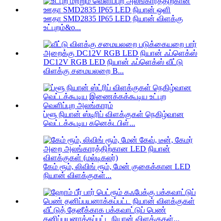
ஊதா SMD2835 IP65 LED நியான் விளக்கு
உட்புறம்&o...
DC12V RGB LED நியான் ஃப்ளெக்ஸ் வீட்டு
விளக்கு சமையலறை B...
ப்ளூ நியான் ஸ்டிரிப் விளக்குகள் நெகிழ்வான
வெட்டக்கூடிய கனெக்டபிள்...
கேம் ரூம், லிவிங் ரூம், மேன் குகைக்கான LED
நியான் விளக்குகள்...
வீட்டுத் தேனீக்காக பக்கவாட்டுப் பெண்
தனிப்பயனாக்கப்பட்ட நியான் விளக்குகள்...