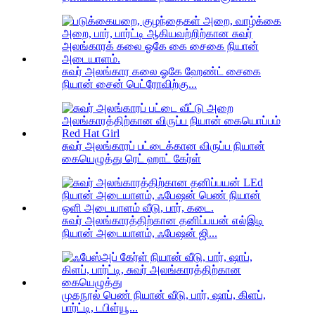
சுவர் அலங்கார கலை ஓகே ஹேண்ட் சைகை
நியான் சைன் பெட்ரோவிற்கு...
சுவர் அலங்காரப் பட்டைக்கான விருப்ப நியான்
கையெழுத்து ரெட் ஹாட் கேர்ள்
சுவர் அலங்காரத்திற்கான தனிப்பயன் எல்இடி
நியான் அடையாளம், ஃபேஷன் ஜி...
முகநூல் பெண் நியான் வீடு, பார், ஷாப், கிளப்,
பார்ட்டி, டபிள்யூ...