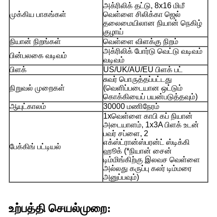
அக்ரிலிக் தட்டு, 8x16 மிமீ
முக்கிய பாகங்கள்
வெள்ளை சிலிக்கா ஜெல்
தலைமையிலான நியான் நெகிழ்
குழாய்
நியான் நிறங்கள்
வெள்ளை விளக்கு நிறம்
அக்ரிலிக் போர்டு வெட்டு வடிவம்
பின்பலகை வடிவம்
வடிவம்
பிளக்
US/UK/AU/EU பிளக் பட்
சுவர் பொருத்தப்பட்டது
நிறுவல் முறைகள்
(வெளிப்படையான ஒட்டும்
கொக்கியைப் பயன்படுத்தவும்)
ஆயுட்காலம்
30000 மணிநேரம்
1xவெள்ளை காபி கப் நியான்
அடையாளம், 1x3A பிளக் உடன்
பவர் சப்ளை, 2
எக்ஸ்ட்ரான்ஸ்பரன்ட் ஸ்டிக்கி
பேக்கிங் பட்டியல்
ஹூக் (*நியான் சைன்
டிம்மிங்கிற்கு இலவச வெள்ளை
அல்லது கருப்பு கலர் டிம்மரை
அனுப்பவும்)
உற்பத்தி செயல்முறை: