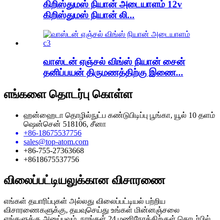
கிறிஸ்துமஸ் நியான் அடையாளம் 12v
கிறிஸ்துமஸ் நியான் லி...
வாஸ்டன் ஏஞ்சல் விங்ஸ் நியான் சைன்
தனிப்பயன் திருமணத்திற்கு இணை...
எங்களை தொடர்பு கொள்ள
ஹன்ஹைடா தொழில்நுட்ப கண்டுபிடிப்பு பூங்கா, யூல் 10 தளம்
ஷென்சென் 518106, சீனா
+86-18675537756
sales@top-atom.com
+86-755-27363668
+8618675537756
விலைப்பட்டியலுக்கான விசாரணை
எங்கள் தயாரிப்புகள் அல்லது விலைப்பட்டியல் பற்றிய
விசாரணைகளுக்கு, தயவுசெய்து உங்கள் மின்னஞ்சலை
எங்களுக்கு அனுப்பவும், நாங்கள் 24 மணிநேரத்திற்குள் தொடர்பில்