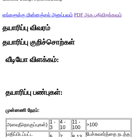
எங்களுக்கு மின்னஞ்சல் அனுப்பவும்
PDF ஆக பதிவிறக்கவும்
தயாரிப்பு விவரம்
தயாரிப்பு குறிச்சொற்கள்
வீடியோ விளக்கம்:
தயாரிப்பு பண்புகள்:
முன்னணி நேரம்:
1 -
4 -
11 -
அளவு(தொகுப்புகள்)
>100
3
10
100
மதிப்பிடப்பட்ட
பேச்சுவார்த்தை நடத்த
5
7
8-13