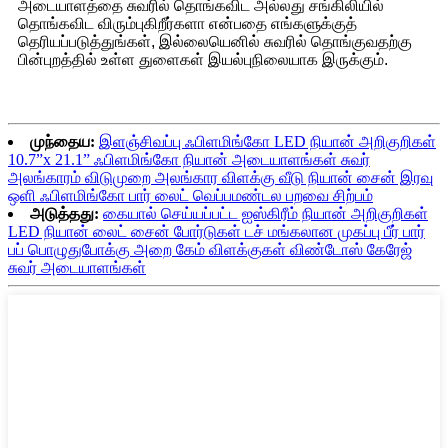
அடையாளத்தை சுவரில் தொங்கவிட அல்லது சங்கிலியில்
தொங்கவிட விரும்புகிறீர்களா என்பதை எங்களுக்குத்
தெரியப்படுத்துங்கள், இல்லையெனில் சுவரில் தொங்குவதற்கு
பின்புறத்தில் உள்ள துளைகள் இயல்புநிலையாக இருக்கும்.
முந்தைய:
இளஞ்சிவப்பு ஃபிளமிங்கோ LED நியான் அறிகுறிகள்
10.7”x 21.1” ஃபிளமிங்கோ நியான் அடையாளங்கள் சுவர்
அலங்காரம் விடுமுறை அலங்கார விளக்கு வீடு நியான் சைன் இரவு
ஒளி ஃபிளமிங்கோ பார் லைட் வெப்பமண்டல பறவை சிற்பம்
அடுத்தது:
கையால் செய்யப்பட்ட ஐஸ்கிரீம் நியான் அறிகுறிகள்
LED நியான் லைட் சைன் போர்டுகள் டச் மங்கலான முகப்பு பீர் பார்
பப் பொழுதுபோக்கு அறை கேம் விளக்குகள் விண்டோஸ் கேரேஜ்
சுவர் அடையாளங்கள்