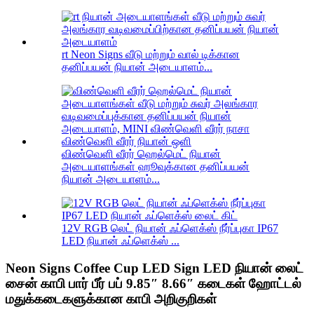
rt Neon Signs வீடு மற்றும் வால் டிக்கான
தனிப்பயன் நியான் அடையாளம்...
விண்வெளி வீரர் ஹெல்மெட் நியான்
அடையாளங்கள் ஹூவுக்கான தனிப்பயன்
நியான் அடையாளம்...
12V RGB லெட் நியான் ஃப்ளெக்ஸ் நீர்ப்புகா IP67
LED நியான் ஃப்ளெக்ஸ் ...
Neon Signs Coffee Cup LED Sign LED நியான் லைட்
சைன் காபி பார் பீர் பப் 9.85″ 8.66″ கடைகள் ஹோட்டல்
மதுக்கடைகளுக்கான காபி அறிகுறிகள்