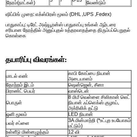
நேரம்(நாட்கள்)
வேண்டும்
ஷிப்பிங் முறை: எக்ஸ்பிரஸ் மூலம் (DHL ,UPS ,Fedex)
பாதுகாப்பு: டிரேட் அஷ்யூரன்ஸ் பாதுகாப்பு உங்கள் ஆர்டரை
சரியான நேரத்தில் அனுப்புதல் உத்தரவாதத்தை திரும்பப்பெறுதல்
கொள்கை
தயாரிப்பு விவரங்கள்:
காபி கோப்பை நியான்
மாடல் எண்
அடையாளம்
தோற்றம் இடம்
ஷென்ஜென், சீனா
பிராண்ட் பெயர்
வாஸ்டென்
8 மிமீ வெள்ளை சிலிகான் லெட்
பொருள்
நியான் ஃப்ளெக்ஸ் குழாய்,
அக்ரிலிக் தட்டு
ஒளி மூலம்
LED நியான்
3A மின்மாற்றி (*உட்புற உபயோகம்
பவர் சப்ளை
மட்டும்)
உள்ளீடு மின்னழுத்தம்
12 வி