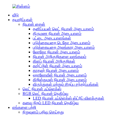
வீடு
தயாரிப்புகள்
நியான் சைன்
தனிப்பயன் லெட் நியான் அடையாளம்
திருமண நியான் அடையாளம்
பட்டை அடையாளங்கள்
படுக்கையறை டெகோ அடையாளம்
படுக்கையறை அலங்கார அடையாளம்
லோகோ நியான் அடையாளம்
நியான் அறிகுறிகளை வாங்கவும்
கிளப் நியான் அறிகுறிகள்
கார்ட்டூன் நியான் அடையாளம்
காதலர் நியான் அடையாளம்
ஹாலோவீன் நியான் அடையாளம்
கிறிஸ்துமஸ் நியான் அடையாளம்
விருந்துகள் மற்றும் சிறப்பு சந்தர்ப்பங்கள்
லெட் நியான் ஃப்ளெக்ஸ்
RGB லெட் நியான் நெகிழ்வு
LED நியான் ஃப்ளெக்ஸ் ஸ்ட்ரிப் விளக்குகள்
கனவு நிறம் LED நியான் நெகிழ்வு
எங்களை பற்றி
நிறுவனம் பதிவு செய்தது